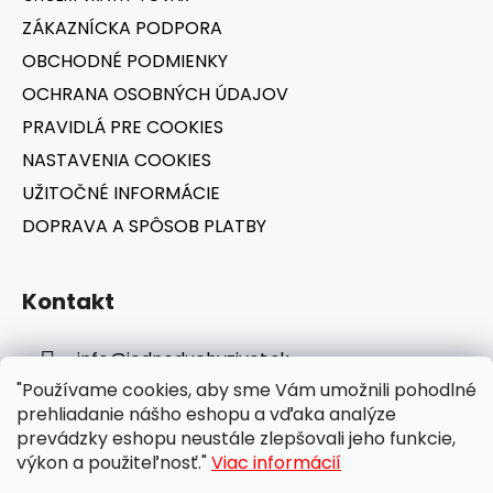
t
v
ZÁKAZNÍCKA PODPORA
i
k
OBCHODNÉ PODMIENKY
e
y
v
OCHRANA OSOBNÝCH ÚDAJOV
ý
PRAVIDLÁ PRE COOKIES
p
NASTAVENIA COOKIES
i
s
UŽITOČNÉ INFORMÁCIE
u
DOPRAVA A SPÔSOB PLATBY
Kontakt
info
@
jednoduchyzivot.sk
"Používame cookies, aby sme Vám umožnili pohodlné
E-shop: 0948 647 767
prehliadanie nášho eshopu a vďaka analýze
prevádzky eshopu neustále zlepšovali jeho funkcie,
výkon a použiteľnosť."
Viac informácií