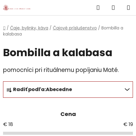
}
Hľadať
NÁKUP
Prejsť
na
KOŠÍK
obsah
Domov
/
Čaje, bylinky, káva
/
Čajové príslušenstvo
/
Bombilla a
kalabasa
Bombilla a kalabasa
pomocníci pri rituálnemu popíjaniu Maté.
R
Radiť podľa:
Abecedne
a
d
e
Cena
n
i
€
18
€
19
e