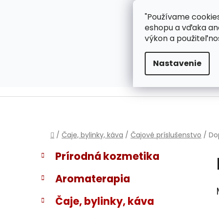
}
Prejsť
"Používame cookies
ZÁKAZNÍCKA PODPOR
na
eshopu a vďaka ana
obsah
výkon a použiteľno
Nastavenie
Domov
/
Čaje, bylinky, káva
/
Čajové príslušenstvo
/
Do
B
K
Preskočiť
Prírodná kozmetika
a
kategórie
o
t
č
Aromaterapia
e
n
g
ý
Čaje, bylinky, káva
ó
p
r