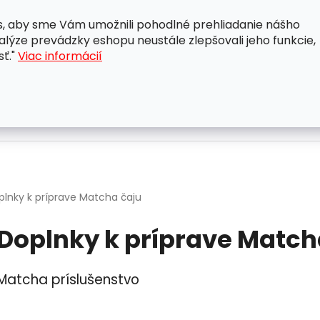
, aby sme Vám umožnili pohodlné prehliadanie nášho
A
OBCHODNÉ PODMIENKY
OCHRANA OSOBNÝCH ÚDAJ
lýze prevádzky eshopu neustále zlepšovali jeho funkcie,
sť."
Viac informácií
plnky k príprave Matcha čaju
Doplnky k príprave Match
Matcha príslušenstvo