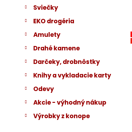
Sviečky
EKO drogéria
Amulety
Drahé kamene
Darčeky, drobnôstky
Knihy a vykladacie karty
Odevy
Akcie - výhodný nákup
Výrobky z konope