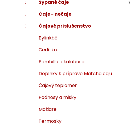
Sypané čaje
i
a
e
n
Čaje - nečaje
e
l
Čajové príslušenstvo
Bylinkáč
Cedítko
Bombilla a kalabasa
Doplnky k príprave Matcha čaju
Čajový teplomer
Podnosy a misky
Mažiare
Termosky