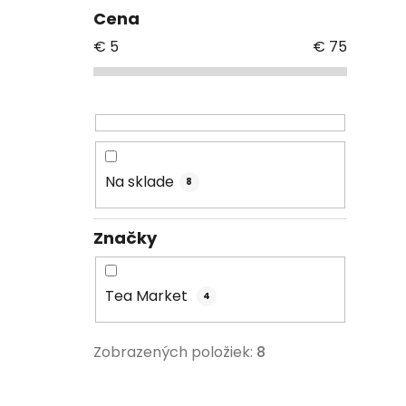
Cena
€
5
€
75
Na sklade
8
Značky
Tea Market
4
Zobrazených položiek:
8