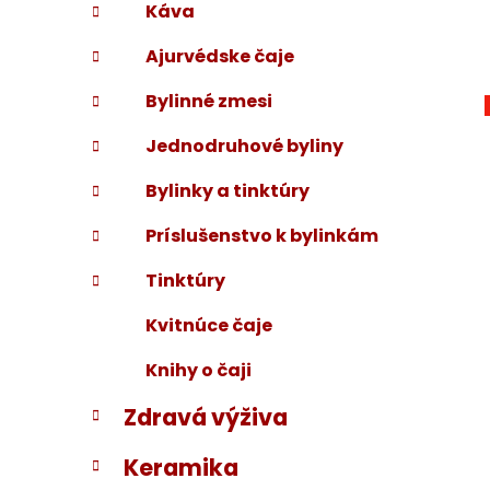
Káva
Ajurvédske čaje
Bylinné zmesi
Jednodruhové byliny
Bylinky a tinktúry
Príslušenstvo k bylinkám
Tinktúry
Kvitnúce čaje
Knihy o čaji
Zdravá výživa
Keramika