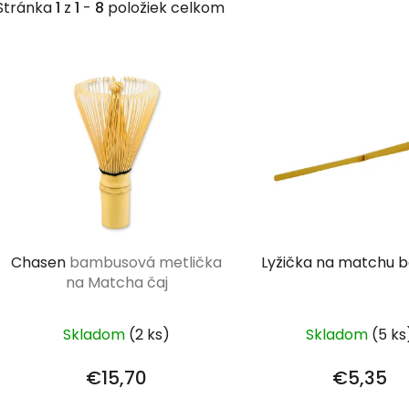
Stránka
1
z
1
-
8
položiek celkom
V
ý
p
i
s
p
r
o
d
Chasen
bambusová metlička
Lyžička na matchu 
u
na Matcha čaj
k
t
Skladom
(2 ks)
Skladom
(5 ks
o
v
€15,70
€5,35