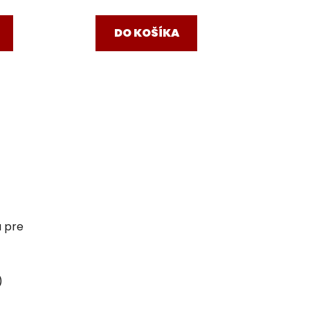
DO KOŠÍKA
u pre
)