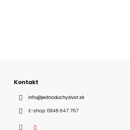
v
ý
p
i
s
u
Kontakt
info
@
jednoduchyzivot.sk
E-shop: 0948 647 767