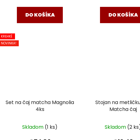
DO KOŠÍKA
DO KOŠÍKA
KREHKÉ
NOVINKA!
Set na čaj matcha Magnolia
Stojan na metličk
4ks
Matcha čaj
Skladom
(1 ks)
Skladom
(2 ks