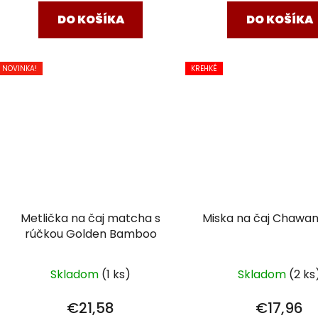
DO KOŠÍKA
DO KOŠÍKA
NOVINKA!
KREHKÉ
Metlička na čaj matcha s
Miska na čaj Chawa
rúčkou Golden Bamboo
Skladom
(1 ks)
Skladom
(2 ks
€21,58
€17,96