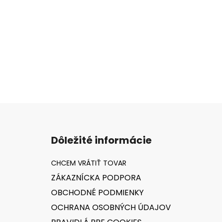
Z
á
Dôležité informácie
p
ä
t
ZÁKAZNÍCKA PODPORA
i
OBCHODNÉ PODMIENKY
e
OCHRANA OSOBNÝCH ÚDAJOV