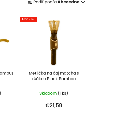
Radiť podľa:
Abecedne
a
d
e
NOVINKA!
n
i
e
p
r
o
d
u
bambus
Metlička na čaj matcha s
k
rúčkou Black Bamboo
t
o
)
Skladom
(1 ks)
v
€21,58