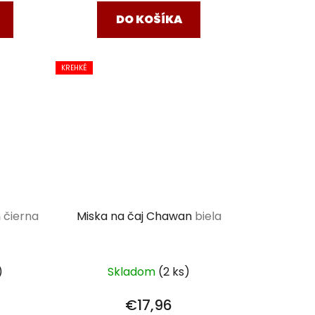
DO KOŠÍKA
KREHKÉ
n
čierna
Miska na čaj Chawan
biela
)
Skladom
(2 ks)
€17,96