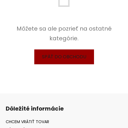
Môžete sa ale pozrieť na ostatné
kategórie.
SPÄŤ DO OBCHODU
Z
á
Dôležité informácie
p
ä
t