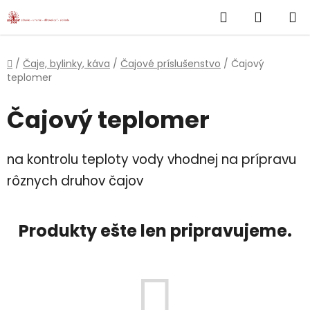
}
Hľadať
NÁKUP
Prejsť
na
KOŠÍK
obsah
Domov
/
Čaje, bylinky, káva
/
Čajové príslušenstvo
/
Čajový
teplomer
Čajový teplomer
na kontrolu teploty vody vhodnej na prípravu
rôznych druhov čajov
Produkty ešte len pripravujeme.