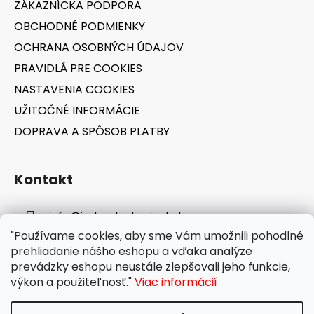
ZÁKAZNÍCKA PODPORA
i
OBCHODNÉ PODMIENKY
e
OCHRANA OSOBNÝCH ÚDAJOV
PRAVIDLÁ PRE COOKIES
NASTAVENIA COOKIES
UŽITOČNÉ INFORMÁCIE
DOPRAVA A SPÔSOB PLATBY
Kontakt
info
@
jednoduchyzivot.sk
"Používame cookies, aby sme Vám umožnili pohodlné
E-shop: 0948 647 767
prehliadanie nášho eshopu a vďaka analýze
prevádzky eshopu neustále zlepšovali jeho funkcie,
výkon a použiteľnosť."
Viac informácií