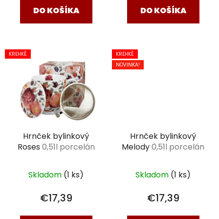
DO KOŠÍKA
DO KOŠÍKA
KREHKÉ
KREHKÉ
NOVINKA!
Hrnček bylinkový
Hrnček bylinkový
Roses
0,51l porcelán
Melody
0,51l porcelán
Skladom
(1 ks)
Skladom
(1 ks)
€17,39
€17,39