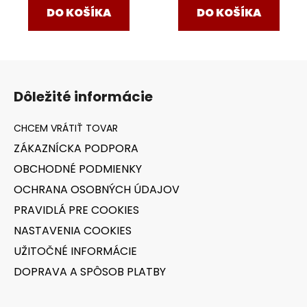
DO KOŠÍKA
DO KOŠÍKA
Z
á
Dôležité informácie
p
ä
t
ZÁKAZNÍCKA PODPORA
i
OBCHODNÉ PODMIENKY
e
OCHRANA OSOBNÝCH ÚDAJOV
PRAVIDLÁ PRE COOKIES
NASTAVENIA COOKIES
UŽITOČNÉ INFORMÁCIE
DOPRAVA A SPÔSOB PLATBY