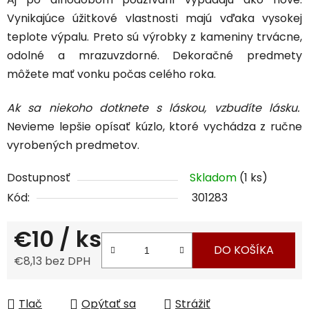
Vynikajúce úžitkové vlastnosti majú vďaka vysokej
teplote výpalu. Preto sú výrobky z kameniny trvácne,
odolné a mrazuvzdorné. Dekoračné predmety
môžete mať vonku počas celého roka.
Ak sa niekoho dotknete s láskou, vzbudíte lásku.
Nevieme lepšie opísať kúzlo, ktoré vychádza z ručne
vyrobených predmetov.
Dostupnosť
Skladom
(1 ks)
Kód:
301283
€10
/ ks
DO KOŠÍKA
€8,13 bez DPH
Jednotková cena:
Tlač
Opýtať sa
Strážiť