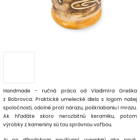
Handmade - ručná práca od Vladimíra Greška
z Bobrovca. Praktické umelecké dielo s logom našej
spoločnosti, odolné proti nárazu, poškriabaniu i mrazu.
Ak hľadáte skoro nerozbitnú keramiku, potom
výrobky z kameniny sú tou správnou voľbou.
Aj po dlhodobom používaní vypadajú ako nové.