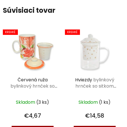
Súvisiaci tovar
KREHKÉ
KREHKÉ
Červená ruža
Hviezdy
bylinkový
bylinkový hrnček so
hrnček so sitkom
sitkom 0,3 l
0,375 l
Skladom
(3 ks)
Skladom
(1 ks)
€4,67
€14,58