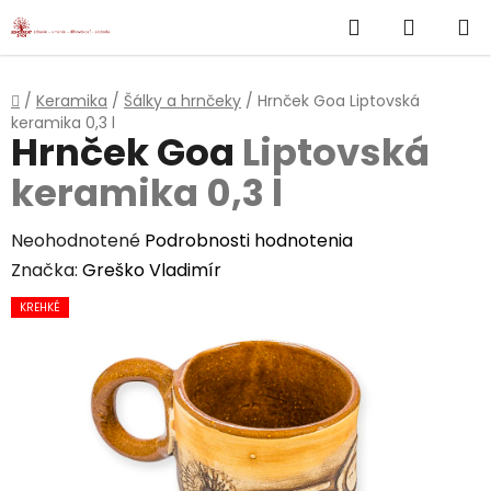
}
Hľadať
NÁKUP
Prejsť
na
KOŠÍK
obsah
Domov
/
Keramika
/
Šálky a hrnčeky
/
Hrnček Goa
Liptovská
keramika 0,3 l
Hrnček Goa
Liptovská
keramika 0,3 l
Priemerné
Neohodnotené
Podrobnosti hodnotenia
hodnotenie
Značka:
Greško Vladimír
produktu
KREHKÉ
je
0,0
z
5
hviezdičiek.