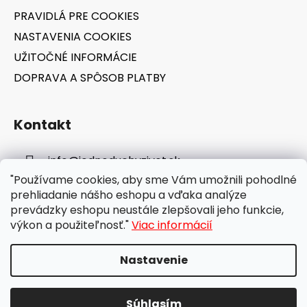
PRAVIDLÁ PRE COOKIES
NASTAVENIA COOKIES
UŽITOČNÉ INFORMÁCIE
DOPRAVA A SPÔSOB PLATBY
Kontakt
info
@
jednoduchyzivot.sk
"Používame cookies, aby sme Vám umožnili pohodlné
E-shop: 0948 647 767
prehliadanie nášho eshopu a vďaka analýze
prevádzky eshopu neustále zlepšovali jeho funkcie,
výkon a použiteľnosť."
Viac informácií
Nastavenie
Vytvoril Shoptet
Súhlasím