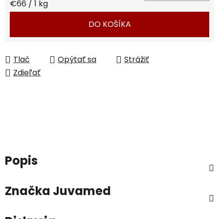
Jednotková cena:
€66 / 1 kg
DO KOŠÍKA
Tlač
Opýtať sa
Strážiť
Zdieľať
Popis
Značka
Juvamed