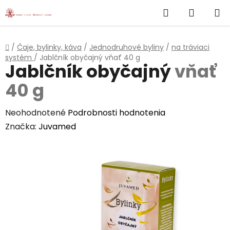
}
Hľadať
NÁKUP
Prejsť
na
KOŠÍK
obsah
Domov
/
Čaje, bylinky, káva
/
Jednodruhové byliny
/
na tráviaci
systém
/
Jablčník obyčajný
vňať 40 g
Jablčník obyčajný
vňať
40 g
Priemerné
Neohodnotené
Podrobnosti hodnotenia
hodnotenie
Značka:
Juvamed
produktu
je
0,0
z
5
hviezdičiek.