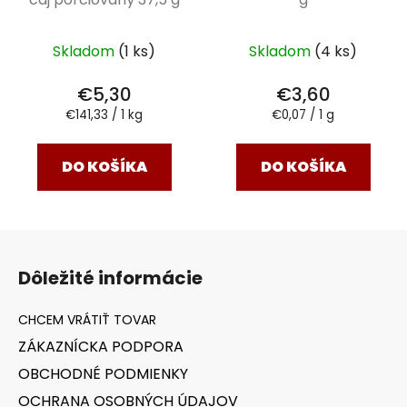
Skladom
(1 ks)
Skladom
(4 ks)
€5,30
€3,60
Jednotková
Jednotková
€141,33 / 1 kg
€0,07 / 1 g
cena:
cena:
DO KOŠÍKA
DO KOŠÍKA
Z
á
Dôležité informácie
p
ä
t
ZÁKAZNÍCKA PODPORA
i
OBCHODNÉ PODMIENKY
e
OCHRANA OSOBNÝCH ÚDAJOV