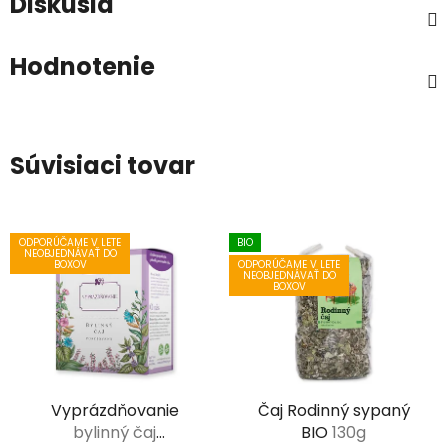
Diskusia
Hodnotenie
Súvisiaci tovar
ODPORÚČAME V LETE
BIO
NEOBJEDNÁVAŤ DO
ODPORÚČAME V LETE
BOXOV
NEOBJEDNÁVAŤ DO
BOXOV
Vyprázdňovanie
Čaj Rodinný sypaný
bylinný čaj
BIO
130g