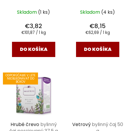
porciovaný 37,5 g
Skladom
(1 ks)
Skladom
(4 ks)
€3,82
€8,15
Jednotková
Jednotková
€101,87 / 1 kg
€62,69 / 1 kg
cena:
cena:
DO KOŠÍKA
DO KOŠÍKA
ODPORÚČAME V LETE
NEOBJEDNÁVAŤ DO
BOXOV
Hrubé črevo
bylinný
Vetrový
bylinný čaj 50
čaj porciovaný 37,5 g
g