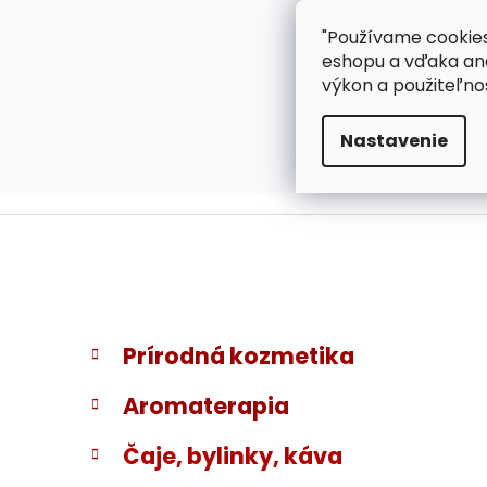
}
Prejsť
"Používame cookies
ZÁKAZNÍCKA PODPOR
na
eshopu a vďaka ana
obsah
výkon a použiteľno
Nastavenie
B
K
Preskočiť
Prírodná kozmetika
a
kategórie
o
t
č
Aromaterapia
e
n
g
ý
Čaje, bylinky, káva
ó
p
r