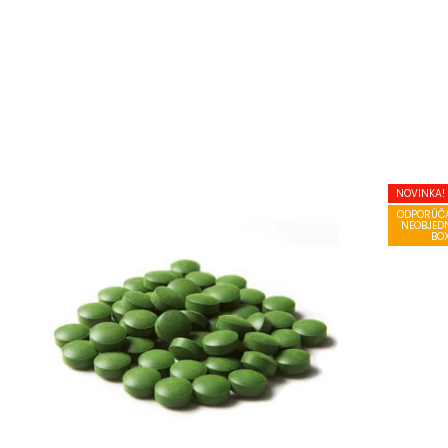
NOVINKA!
ODPORÚČA
NEOBJED
BO