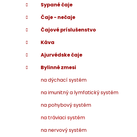
Sypané čaje
i
a
e
n
Čaje - nečaje
e
l
Čajové príslušenstvo
Káva
Ajurvédske čaje
Bylinné zmesi
na dýchací systém
na imunitný a lymfatický systém
na pohybový systém
na tráviaci systém
na nervový systém