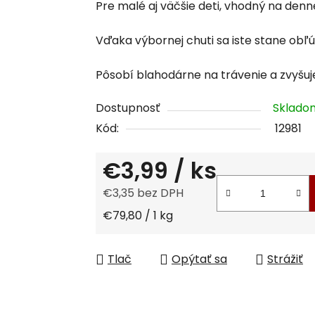
Pre malé aj väčšie deti, vhodný na denn
je
0,0
Vďaka výbornej chuti sa iste stane ob
z
5
Pôsobí blahodárne na trávenie a zvyšuje
hviezdičiek.
Dostupnosť
Sklad
Kód:
12981
€3,99
/ ks
€3,35 bez DPH
Jednotková cena:
€79,80 / 1 kg
Tlač
Opýtať sa
Strážiť