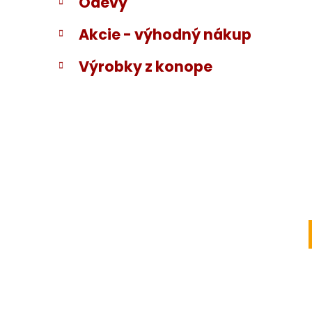
Odevy
Akcie - výhodný nákup
Výrobky z konope