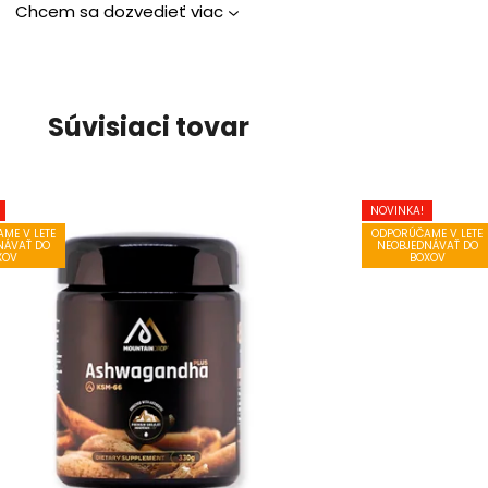
Chcem sa dozvedieť viac
Súvisiaci tovar
NOVINKA!
ME V LETE
ODPORÚČAME V LETE
NÁVAŤ DO
NEOBJEDNÁVAŤ DO
XOV
BOXOV