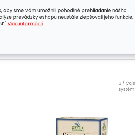
, aby sme Vám umožnili pohodlné prehliadanie nášho
A
OBCHODNÉ PODMIENKY
OCHRANA OSOBNÝCH ÚDAJ
lýze prevádzky eshopu neustále zlepšovali jeho funkcie,
sť."
Viac informácií
Domo
/
Čaje
systé