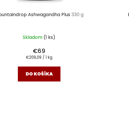
ountaindrop Ashwagandha Plus
330 g
Skladom
(1 ks)
€69
Jednotková
€209,09 / 1 kg
cena:
DO KOŠÍKA