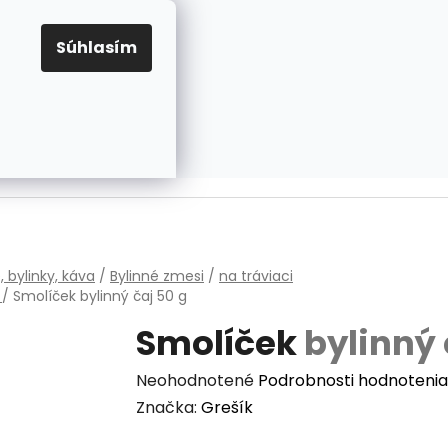
EUR
Prihlásenie
Registrácia
OV
PRAVIDLÁ PRE COOKIES
NASTAVENIA COOKIES
Súhlasím
PRÁZDNY KOŠÍK
NÁKUPNÝ
KOŠÍK
v
, bylinky, káva
/
Bylinné zmesi
/
na tráviaci
m
/
Smolíček
bylinný čaj 50 g
Smolíček
bylinný 
Priemerné
Neohodnotené
Podrobnosti hodnotenia
hodnotenie
Značka:
Grešík
produktu