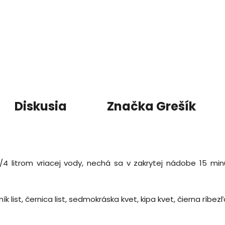
Diskusia
Značka
Grešík
/4 litrom vriacej vody, nechá sa v zakrytej nádobe 15 min
ík list, černica list, sedmokráska kvet, kipa kvet, čierna ríbezľa