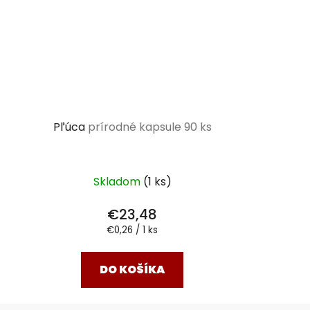
Pľúca
prírodné kapsule 90 ks
Skladom
(1 ks)
€23,48
Jednotková
€0,26 / 1 ks
cena:
DO KOŠÍKA