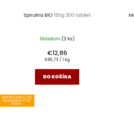
Spirulina BIO
150g 300 tabliet
M
Skladom
(3 ks)
€12,86
Jednotková
€85,73 / 1 kg
cena:
DO KOŠÍKA
ODPORÚČAME V LETE
NEOBJEDNÁVAŤ DO
BOXOV