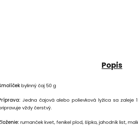
Popis
Smolíček
bylinný čaj 50 g
Príprava
:
Jedna čajová alebo polievková lyžica sa zaleje 1
pripravuje vždy čerstvý.
Zloženie:
rumanček kvet, fenikel plod, šípka, jahodník list, malin