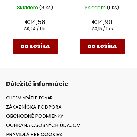
Skladom
(8 ks)
Skladom
(1 ks)
€14,58
€14,90
Jednotková
Jednotková
€0,24 / 1 ks
€0,15 / 1 ks
cena:
cena:
DO KOŠÍKA
DO KOŠÍKA
Z
á
Dôležité informácie
p
ä
t
ZÁKAZNÍCKA PODPORA
i
OBCHODNÉ PODMIENKY
e
OCHRANA OSOBNÝCH ÚDAJOV
PRAVIDLÁ PRE COOKIES