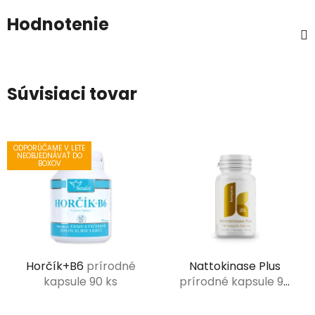
Hodnotenie
Súvisiaci tovar
ODPORÚČAME V LETE
NEOBJEDNÁVAŤ DO
BOXOV
Horčík+B6
prírodné
Nattokinase Plus
kapsule 90 ks
prírodné kapsule 90
ks