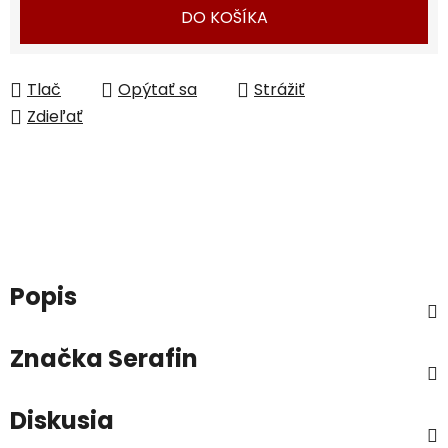
DO KOŠÍKA
Tlač
Opýtať sa
Strážiť
Zdieľať
Popis
Značka
Serafin
Diskusia