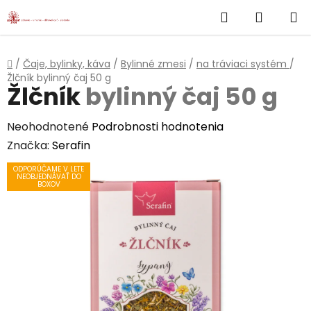
}
Hľadať
NÁKUP
Prejsť
na
KOŠÍK
obsah
Domov
/
Čaje, bylinky, káva
/
Bylinné zmesi
/
na tráviaci systém
/
Žlčník
bylinný čaj 50 g
Žlčník
bylinný čaj 50 g
Priemerné
Neohodnotené
Podrobnosti hodnotenia
hodnotenie
Značka:
Serafin
produktu
ODPORÚČAME V LETE
NEOBJEDNÁVAŤ DO
je
BOXOV
0,0
z
5
hviezdičiek.