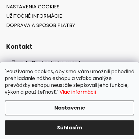
NASTAVENIA COOKIES
UŽITOČNÉ INFORMÁCIE
DOPRAVA A SPÔSOB PLATBY
Kontakt
info
@
jednoduchyzivot.sk
"Používame cookies, aby sme Vám umožnili pohodlné
E-shop: 0948 647 767
prehliadanie nášho eshopu a vďaka analýze
prevádzky eshopu neustále zlepšovali jeho funkcie,
výkon a použiteľnosť."
Viac informácií
Nastavenie
Vytvoril Shoptet
Súhlasím
Copyright 2026
jednoduchyzivot.sk
. Všetky práva
vyhradené.
Upraviť nastavenie cookies