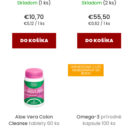
Skladom
(1 ks)
Skladom
(2 ks)
€10,70
€55,50
Jednotková
Jednotková
€0,12 / 1 ks
€0,62 / 1 ks
cena:
cena:
DO KOŠÍKA
DO KOŠÍKA
ODPORÚČAME V LETE
NEOBJEDNÁVAŤ DO
BOXOV
Aloe Vera Colon
Omega-3
prírodné
Cleanse
tablety 60 ks
kapsule 100 ks