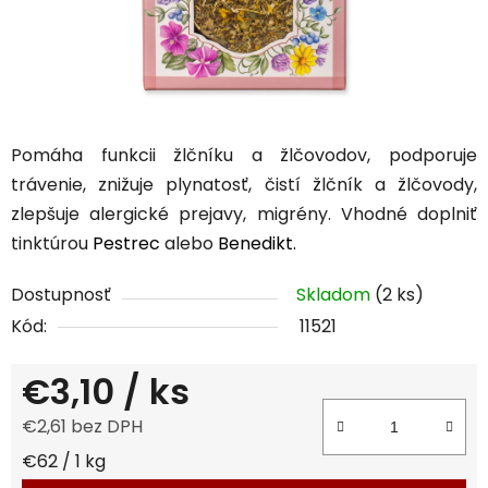
Pomáha funkcii žlčníku a žlčovodov, podporuje
trávenie, znižuje plynatosť, čistí žlčník a žlčovody,
zlepšuje alergické prejavy, migrény. Vhodné doplniť
tinktúrou
Pestrec
alebo
Benedikt.
Dostupnosť
Skladom
(2 ks)
Kód:
11521
€3,10
/ ks
€2,61 bez DPH
Jednotková cena:
€62 / 1 kg