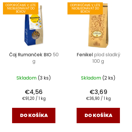
V
ODPORÚČAME V LETE
ODPORÚČAME V LETE
ý
NEOBJEDNÁVAŤ DO
NEOBJEDNÁVAŤ DO
BOXOV
BOXOV
p
i
s
p
r
Čaj Rumanček BIO
50
Fenikel
plod sladký
o
g
100 g
d
u
k
Skladom
(3 ks)
Skladom
(2 ks)
t
€4,56
€3,69
o
Jednotková
Jednotková
€91,20 / 1 kg
€36,90 / 1 kg
v
cena:
cena:
DO KOŠÍKA
DO KOŠÍKA