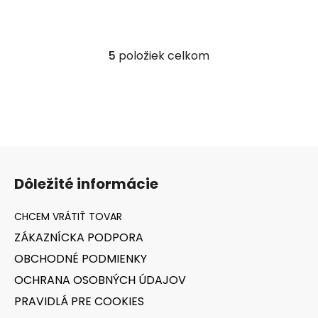
5
položiek celkom
O
v
l
á
d
a
Z
c
á
i
Dôležité informácie
e
p
p
ä
r
t
v
ZÁKAZNÍCKA PODPORA
i
k
OBCHODNÉ PODMIENKY
e
y
v
OCHRANA OSOBNÝCH ÚDAJOV
ý
PRAVIDLÁ PRE COOKIES
p