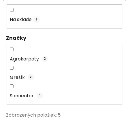
o
d
u
Na sklade
5
k
t
Značky
o
v
Agrokarpaty
2
Grešík
2
Sonnentor
1
Zobrazených položiek:
5