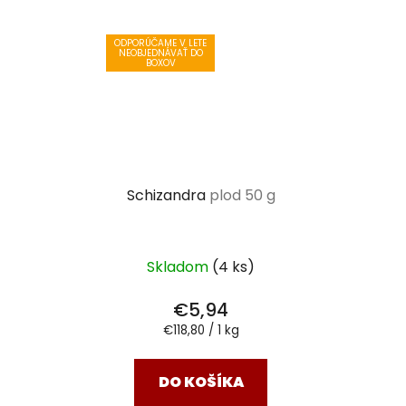
ODPORÚČAME V LETE
NEOBJEDNÁVAŤ DO
BOXOV
Schizandra
plod 50 g
Skladom
(4 ks)
€5,94
Jednotková
€118,80 / 1 kg
cena:
DO KOŠÍKA