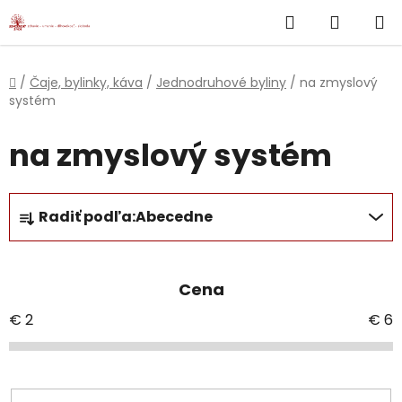
}
Hľadať
NÁKUP
Prejsť
na
KOŠÍK
obsah
Domov
/
Čaje, bylinky, káva
/
Jednodruhové byliny
/
na zmyslový
systém
na zmyslový systém
R
Radiť podľa:
Abecedne
a
d
e
Cena
n
i
€
2
€
6
e
p
r