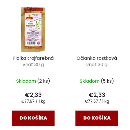
Fialka trojfarebná
Očianka rostková
vňať 30 g
vňať 30 g
Skladom
(2 ks)
Skladom
(5 ks)
€2,33
€2,33
Jednotková
Jednotková
€77,67 / 1 kg
€77,67 / 1 kg
cena:
cena:
DO KOŠÍKA
DO KOŠÍKA