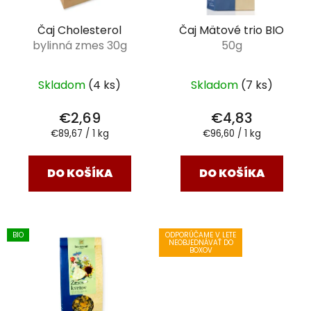
Čaj Cholesterol
Čaj Mätové trio BIO
bylinná zmes 30g
50g
Skladom
(4 ks)
Skladom
(7 ks)
€2,69
€4,83
Jednotková
Jednotková
€89,67 / 1 kg
€96,60 / 1 kg
cena:
cena:
DO KOŠÍKA
DO KOŠÍKA
BIO
ODPORÚČAME V LETE
NEOBJEDNÁVAŤ DO
BOXOV