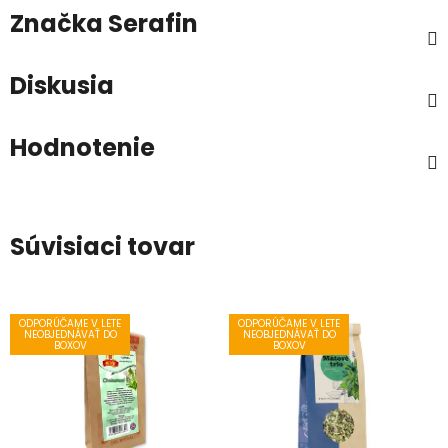
Značka
Serafin
Diskusia
Hodnotenie
Súvisiaci tovar
ODPORÚČAME V LETE
ODPORÚČAME V LETE
NEOBJEDNÁVAŤ DO
NEOBJEDNÁVAŤ DO
BOXOV
BOXOV