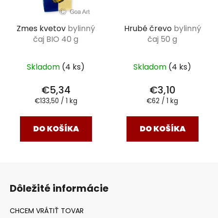
Zmes kvetov
bylinný
Hrubé črevo
bylinný
čaj BIO 40 g
čaj 50 g
Skladom
(4 ks)
Skladom
(4 ks)
€5,34
€3,10
Jednotková
Jednotková
€133,50 / 1 kg
€62 / 1 kg
cena:
cena:
DO KOŠÍKA
DO KOŠÍKA
Z
á
Dôležité informácie
p
ä