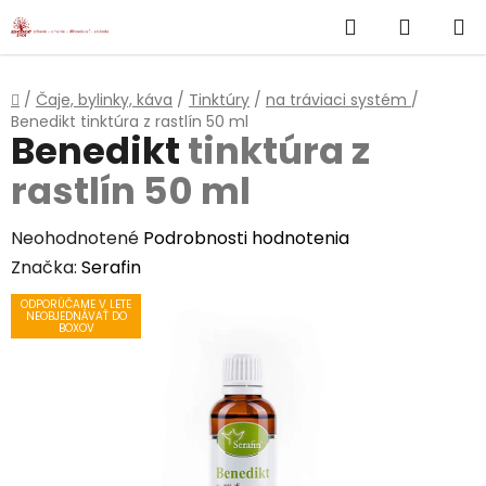
}
Hľadať
NÁKUP
Prejsť
na
KOŠÍK
obsah
Domov
/
Čaje, bylinky, káva
/
Tinktúry
/
na tráviaci systém
/
Benedikt
tinktúra z rastlín 50 ml
Benedikt
tinktúra z
rastlín 50 ml
Priemerné
Neohodnotené
Podrobnosti hodnotenia
hodnotenie
Značka:
Serafin
produktu
ODPORÚČAME V LETE
NEOBJEDNÁVAŤ DO
je
BOXOV
0,0
z
5
hviezdičiek.