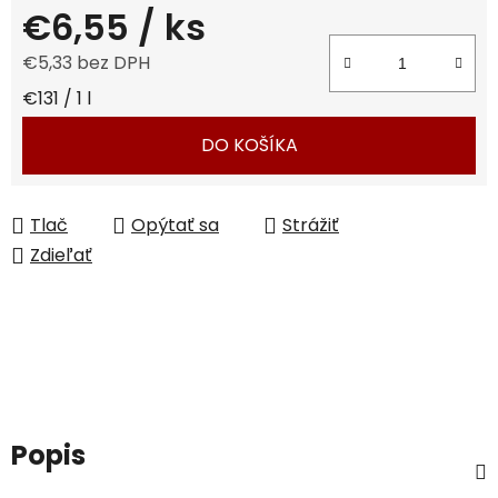
€6,55
/ ks
€5,33 bez DPH
Jednotková cena:
€131 / 1 l
DO KOŠÍKA
Tlač
Opýtať sa
Strážiť
Zdieľať
Popis