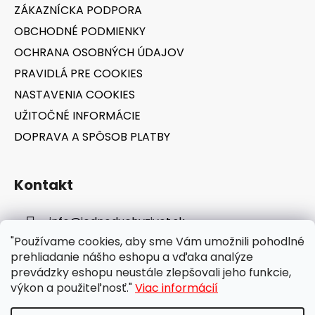
t
ZÁKAZNÍCKA PODPORA
i
OBCHODNÉ PODMIENKY
e
OCHRANA OSOBNÝCH ÚDAJOV
PRAVIDLÁ PRE COOKIES
NASTAVENIA COOKIES
UŽITOČNÉ INFORMÁCIE
DOPRAVA A SPÔSOB PLATBY
Kontakt
info
@
jednoduchyzivot.sk
"Používame cookies, aby sme Vám umožnili pohodlné
E-shop: 0948 647 767
prehliadanie nášho eshopu a vďaka analýze
prevádzky eshopu neustále zlepšovali jeho funkcie,
výkon a použiteľnosť."
Viac informácií