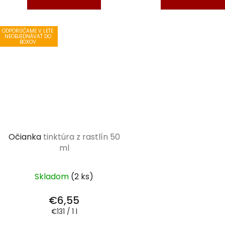
ODPORÚČAME V LETE
NEOBJEDNÁVAŤ DO
BOXOV
Očianka
tinktúra z rastlín 50
ml
Skladom
(2 ks)
€6,55
Jednotková
€131 / 1 l
cena: