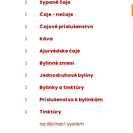
Sypané čaje
i
a
e
n
Čaje - nečaje
e
l
Čajové príslušenstvo
Káva
Ajurvédske čaje
Bylinné zmesi
Jednodruhové byliny
Bylinky a tinktúry
Príslušenstvo k bylinkám
Tinktúry
na dýchací systém