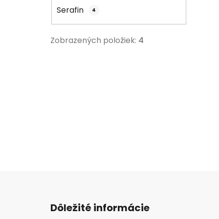
Serafin
4
Zobrazených položiek:
4
Z
á
Dôležité informácie
p