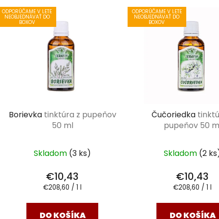
V
ODPORÚČAME V LETE
ODPORÚČAME V LETE
ý
NEOBJEDNÁVAŤ DO
NEOBJEDNÁVAŤ DO
BOXOV
BOXOV
p
i
s
p
r
o
d
Borievka
tinktúra z pupeňov
Čučoriedka
tinkt
u
50 ml
pupeňov 50 m
k
t
Skladom
(3 ks)
Skladom
(2 ks
o
v
€10,43
€10,43
Jednotková
Jednotková
€208,60 / 1 l
€208,60 / 1 l
cena:
cena:
DO KOŠÍKA
DO KOŠÍKA