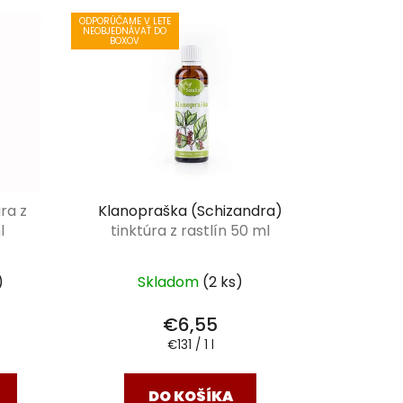
e
ODPORÚČAME V LETE
NEOBJEDNÁVAŤ DO
n
BOXOV
i
e
p
r
o
d
u
úra z
Klanopraška (Schizandra)
k
l
tinktúra z rastlín 50 ml
t
o
)
Skladom
(2 ks)
v
€6,55
Jednotková
€131 / 1 l
cena:
DO KOŠÍKA