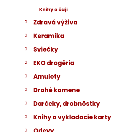
Knihy o čaji
Zdravá výživa
Keramika
Sviečky
EKO drogéria
Amulety
Drahé kamene
Darčeky, drobnôstky
Knihy a vykladacie karty
Odevy