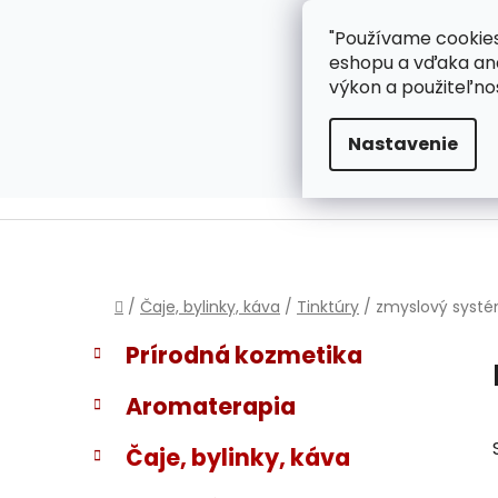
}
Prejsť
"Používame cookies
ZÁKAZNÍCKA PODPOR
na
eshopu a vďaka ana
obsah
výkon a použiteľno
Nastavenie
Domov
/
Čaje, bylinky, káva
/
Tinktúry
/
zmyslový syst
B
K
Preskočiť
Prírodná kozmetika
a
kategórie
o
t
č
Aromaterapia
e
n
g
ý
Čaje, bylinky, káva
ó
p
r