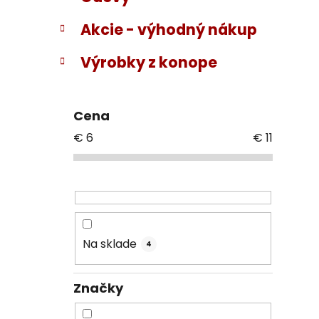
Akcie - výhodný nákup
Výrobky z konope
Cena
€
6
€
11
Na sklade
4
Značky