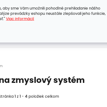
, aby sme Vám umožnili pohodlné prehliadanie nášho
A
OBCHODNÉ PODMIENKY
OCHRANA OSOBNÝCH ÚDAJ
lýze prevádzky eshopu neustále zlepšovali jeho funkcie,
sť."
Viac informácií
ém
na zmyslový systém
Stránka
1
z
1
-
4
položiek celkom