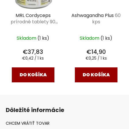
MRL Cordyceps
Ashwagandha Plus
60
prírodné tablety 90
kps
ks
Skladom
(1 ks)
Skladom
(1 ks)
€37,83
€14,90
Jednotková
Jednotková
€0,42 / 1 ks
€0,25 / 1 ks
cena:
cena:
DO KOŠÍKA
DO KOŠÍKA
Z
á
Dôležité informácie
p
ä
t