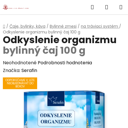
}
Hľadať
NÁKUP
Prejsť
na
KOŠÍK
obsah
Domov
/
Čaje, bylinky, káva
/
Bylinné zmesi
/
na tráviaci systém
/
Odkyslenie organizmu
bylinný čaj 100 g
Odkyslenie organizmu
bylinný čaj 100 g
Priemerné
Neohodnotené
Podrobnosti hodnotenia
hodnotenie
Značka:
Serafin
produktu
ODPORÚČAME V LETE
NEOBJEDNÁVAŤ DO
je
BOXOV
0,0
z
5
hviezdičiek.