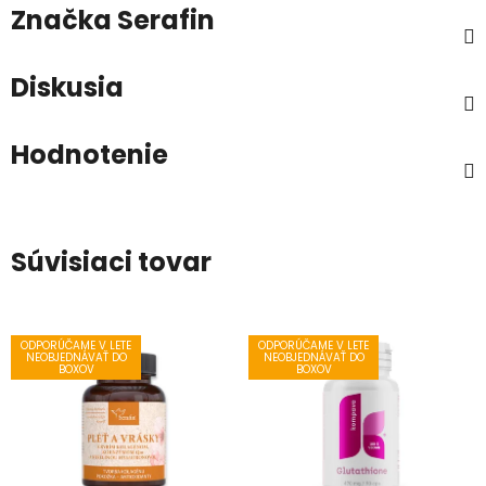
Značka
Serafin
Diskusia
Hodnotenie
Súvisiaci tovar
ODPORÚČAME V LETE
ODPORÚČAME V LETE
NEOBJEDNÁVAŤ DO
NEOBJEDNÁVAŤ DO
BOXOV
BOXOV