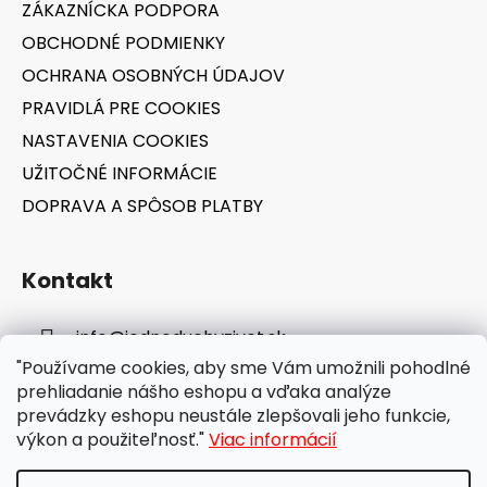
ZÁKAZNÍCKA PODPORA
i
OBCHODNÉ PODMIENKY
e
OCHRANA OSOBNÝCH ÚDAJOV
PRAVIDLÁ PRE COOKIES
NASTAVENIA COOKIES
UŽITOČNÉ INFORMÁCIE
DOPRAVA A SPÔSOB PLATBY
Kontakt
info
@
jednoduchyzivot.sk
"Používame cookies, aby sme Vám umožnili pohodlné
E-shop: 0948 647 767
prehliadanie nášho eshopu a vďaka analýze
prevádzky eshopu neustále zlepšovali jeho funkcie,
výkon a použiteľnosť."
Viac informácií