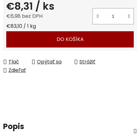
€8,31
/ ks
€6,98 bez DPH
Jednotková cena:
€83,10 / 1 kg
DO KOŠÍKA
Tlač
Opýtať sa
Strážiť
Zdieľať
Popis