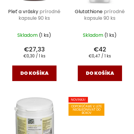
Pleť a vrásky
prírodné
Glutathione
prírodné
kapsule 90 ks
kapsule 90 ks
Skladom
(1 ks)
Skladom
(1 ks)
€27,33
€42
Jednotková
Jednotková
€0,30 / 1 ks
€0,47 / 1 ks
cena:
cena:
DO KOŠÍKA
DO KOŠÍKA
NOVINKA!
ODPORÚČAME V LETE
NEOBJEDNÁVAŤ DO
BOXOV