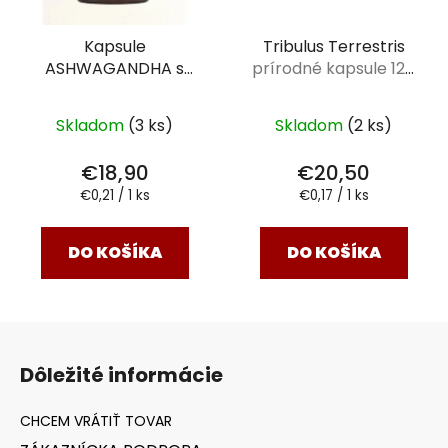
Kapsule
Tribulus Terrestris
ASHWAGANDHA s
prírodné kapsule 120
horčíkom
90 kapsúl
ks
Skladom
(3 ks)
Skladom
(2 ks)
€18,90
€20,50
Jednotková
Jednotková
€0,21 / 1 ks
€0,17 / 1 ks
cena:
cena:
DO KOŠÍKA
DO KOŠÍKA
Z
á
Dôležité informácie
p
ä
t