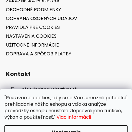
ZÁKAZNÍCKA PODPORA
i
OBCHODNÉ PODMIENKY
e
OCHRANA OSOBNÝCH ÚDAJOV
PRAVIDLÁ PRE COOKIES
NASTAVENIA COOKIES
UŽITOČNÉ INFORMÁCIE
DOPRAVA A SPÔSOB PLATBY
Kontakt
info
@
jednoduchyzivot.sk
"Používame cookies, aby sme Vám umožnili pohodlné
E-shop: 0948 647 767
prehliadanie nášho eshopu a vďaka analýze
prevádzky eshopu neustále zlepšovali jeho funkcie,
výkon a použiteľnosť."
Viac informácií