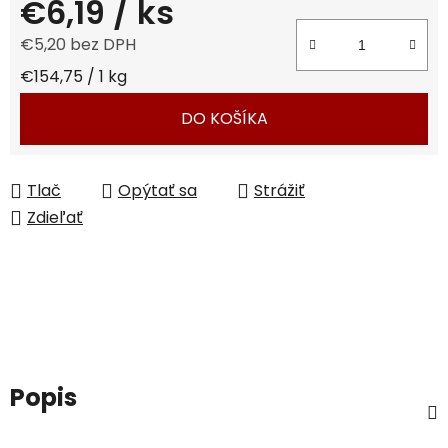
€6,19
/ ks
€5,20 bez DPH
Jednotková cena:
€154,75 / 1 kg
DO KOŠÍKA
Tlač
Opýtať sa
Strážiť
Zdieľať
Popis