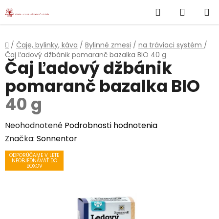
}
Hľadať
NÁKUP
Prejsť
na
KOŠÍK
obsah
Domov
/
Čaje, bylinky, káva
/
Bylinné zmesi
/
na tráviaci systém
/
Čaj Ľadový džbánik pomaranč bazalka BIO
40 g
Čaj Ľadový džbánik
pomaranč bazalka BIO
40 g
Priemerné
Neohodnotené
Podrobnosti hodnotenia
hodnotenie
Značka:
Sonnentor
produktu
ODPORÚČAME V LETE
NEOBJEDNÁVAŤ DO
je
BOXOV
0,0
z
5
hviezdičiek.