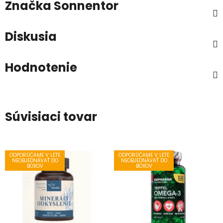
Značka
Sonnentor
Diskusia
Hodnotenie
Súvisiaci tovar
ODPORÚČAME V LETE
ODPORÚČAME V LETE
NEOBJEDNÁVAŤ DO
NEOBJEDNÁVAŤ DO
BOXOV
BOXOV