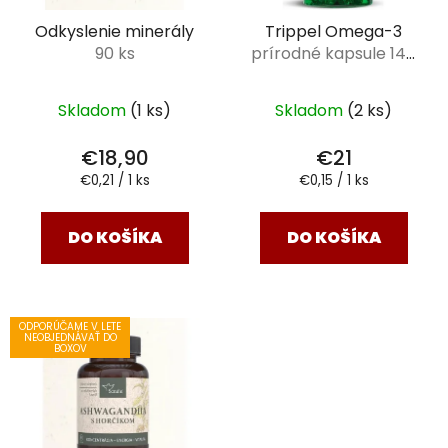
Odkyslenie minerály
Trippel Omega-3
90 ks
prírodné kapsule 144
ks
Skladom
(1 ks)
Skladom
(2 ks)
€18,90
€21
Jednotková
Jednotková
€0,21 / 1 ks
€0,15 / 1 ks
cena:
cena:
DO KOŠÍKA
DO KOŠÍKA
ODPORÚČAME V LETE
NEOBJEDNÁVAŤ DO
BOXOV