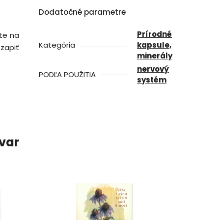
Dodatočné parametre
Prírodné
jte na
Kategória
kapsule,
zapiť
minerály
nervový
PODĽA POUŽITIA
systém
ovar