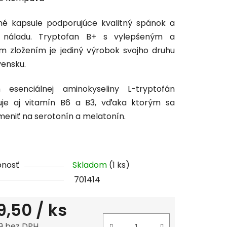
tu
né kapsule podporujúce kvalitný spánok a
 náladu. Tryptofan B+ s vylepšeným a
m zložením je jediný výrobok svojho druhu
vensku.
čiek.
 esenciálnej aminokyseliny L-tryptofán
uje aj vitamín B6 a B3, vďaka ktorým sa
eniť na serotonín a melatonín.
pnosť
Skladom
(1 ks)
701414
9,50
/ ks
9 bez DPH