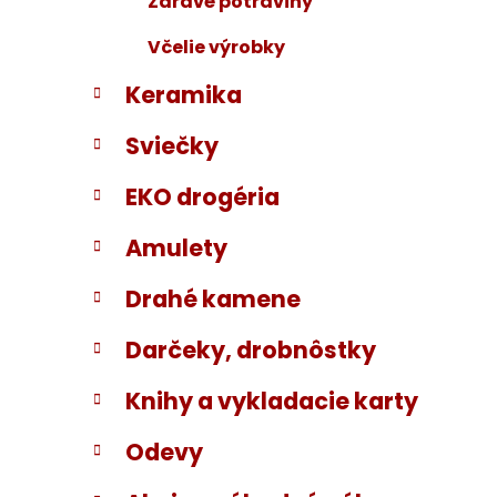
Zdravé potraviny
Včelie výrobky
Keramika
Sviečky
EKO drogéria
Amulety
Drahé kamene
Darčeky, drobnôstky
Knihy a vykladacie karty
Odevy