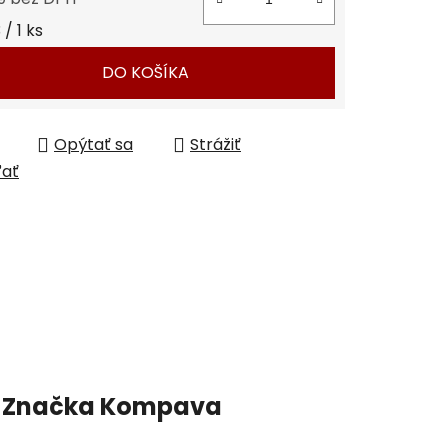
tková cena:
/ 1 ks
DO KOŠÍKA
Opýtať sa
Strážiť
ľať
Značka
Kompava