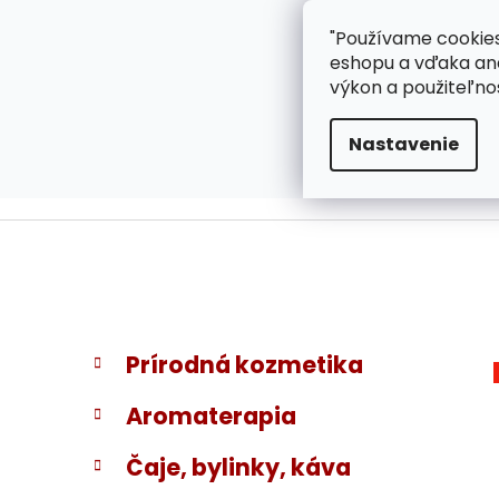
}
Prejsť
"Používame cookies
ZÁKAZNÍCKA PODPOR
na
eshopu a vďaka ana
obsah
výkon a použiteľno
Nastavenie
B
K
Preskočiť
Prírodná kozmetika
a
kategórie
o
t
č
Aromaterapia
e
n
g
ý
Čaje, bylinky, káva
ó
p
r