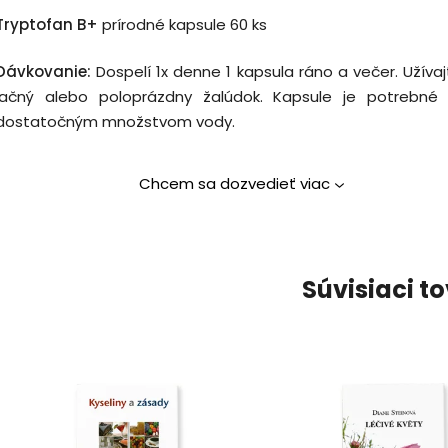
Tryptofan B+
prírodné kapsule 60 ks
Dávkovanie:
Dospelí 1x denne 1 kapsula ráno a večer. Užíva
lačný alebo poloprázdny žalúdok.
Kapsule je potrebné 
dostatočným množstvom vody.
Chcem sa dozvedieť viac
Súvisiaci t