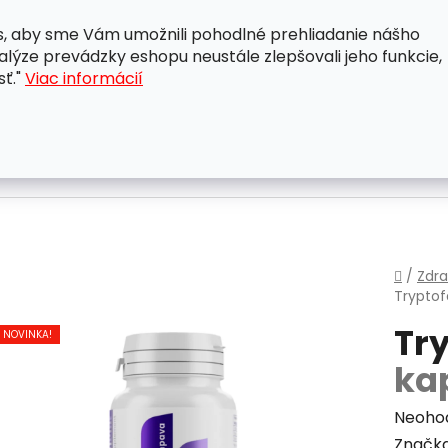
, aby sme Vám umožnili pohodlné prehliadanie nášho
A
OBCHODNÉ PODMIENKY
OCHRANA OSOBNÝCH ÚDAJ
lýze prevádzky eshopu neustále zlepšovali jeho funkcie,
sť."
Viac informácií
Domo
/
Zdra
Trypto
Tr
NOVINKA!
ka
Priem
Neoho
hodnot
Značk