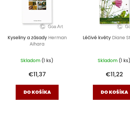
Kyseliny a zásady
Herman
Léčivé květy
Diane S
Aihara
Skladom
(1 ks)
Skladom
(1 ks
€11,37
€11,22
DO KOŠÍKA
DO KOŠÍKA