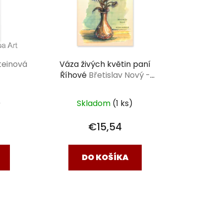
teinová
Váza živých květin paní
Říhové
Břetislav Nový -
dědek kořenář
)
Skladom
(1 ks)
€15,54
DO KOŠÍKA