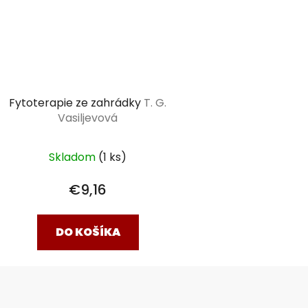
Fytoterapie ze zahrádky
T. G.
Vasiljevová
Skladom
(1 ks)
€9,16
DO KOŠÍKA