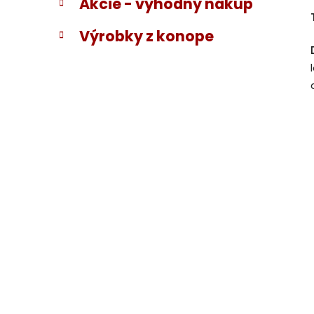
Akcie - výhodný nákup
Výrobky z konope