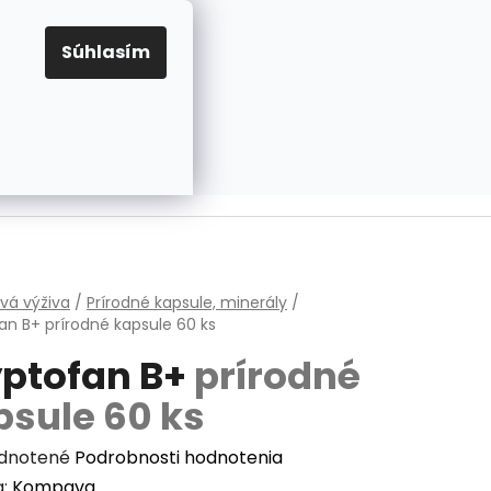
EUR
Prihlásenie
Registrácia
OV
PRAVIDLÁ PRE COOKIES
NASTAVENIA COOKIES
Súhlasím
PRÁZDNY KOŠÍK
NÁKUPNÝ
KOŠÍK
v
vá výživa
/
Prírodné kapsule, minerály
/
fan B+
prírodné kapsule 60 ks
yptofan B+
prírodné
psule 60 ks
erné
dnotené
Podrobnosti hodnotenia
enie
a:
Kompava