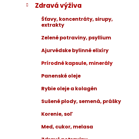
Zdravá výživa
i
a
e
n
Šťavy, koncentráty, sirupy,
e
extrakty
l
Zelené potraviny, psyllium
Ajurvédske bylinné elixíry
Prírodné kapsule, minerály
Panenské oleje
Rybie oleje a kolagén
Sušené plody, semená, prášky
Korenie, soľ
Med, cukor, melasa