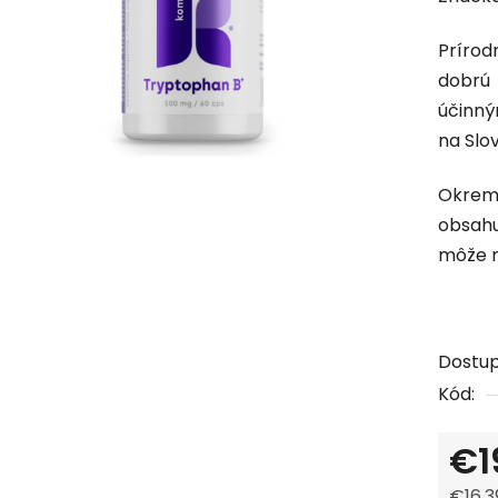
produk
Prírod
je
dobrú
0,0
účinný
z
na Slo
5
hviezdi
Okrem
obsah
môže m
Dostu
Kód:
€1
€16,3