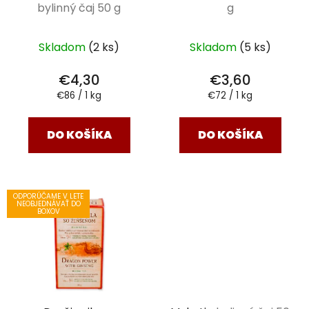
bylinný čaj 50 g
g
Skladom
(2 ks)
Skladom
(5 ks)
€4,30
€3,60
Jednotková
Jednotková
€86 / 1 kg
€72 / 1 kg
cena:
cena:
DO KOŠÍKA
DO KOŠÍKA
ODPORÚČAME V LETE
NEOBJEDNÁVAŤ DO
BOXOV