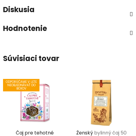
Diskusia
Hodnotenie
Súvisiaci tovar
ODPORÚČAME V LETE
NEOBJEDNÁVAŤ DO
BOXOV
Čaj pre tehotné
Ženský
bylinný čaj 50