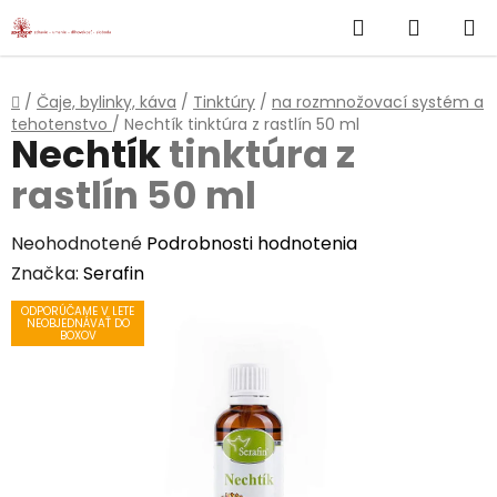
}
Hľadať
NÁKUP
Prejsť
na
KOŠÍK
obsah
Domov
/
Čaje, bylinky, káva
/
Tinktúry
/
na rozmnožovací systém a
tehotenstvo
/
Nechtík
tinktúra z rastlín 50 ml
Nechtík
tinktúra z
rastlín 50 ml
Priemerné
Neohodnotené
Podrobnosti hodnotenia
hodnotenie
Značka:
Serafin
produktu
ODPORÚČAME V LETE
NEOBJEDNÁVAŤ DO
je
BOXOV
0,0
z
5
hviezdičiek.