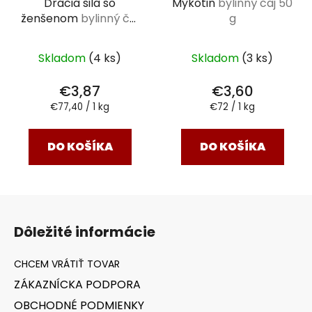
Dračia sila so
Mykotin
bylinný čaj 50
ženšenom
bylinný čaj
g
50 g
Skladom
(4 ks)
Skladom
(3 ks)
€3,87
€3,60
Jednotková
Jednotková
€77,40 / 1 kg
€72 / 1 kg
cena:
cena:
DO KOŠÍKA
DO KOŠÍKA
Z
á
Dôležité informácie
p
ä
t
ZÁKAZNÍCKA PODPORA
i
OBCHODNÉ PODMIENKY
e