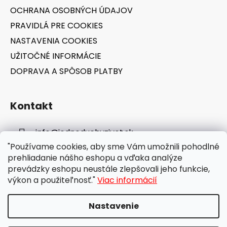
OCHRANA OSOBNÝCH ÚDAJOV
PRAVIDLÁ PRE COOKIES
NASTAVENIA COOKIES
UŽITOČNÉ INFORMÁCIE
DOPRAVA A SPÔSOB PLATBY
Kontakt
info
@
jednoduchyzivot.sk
"Používame cookies, aby sme Vám umožnili pohodlné
E-shop: 0948 647 767
prehliadanie nášho eshopu a vďaka analýze
prevádzky eshopu neustále zlepšovali jeho funkcie,
výkon a použiteľnosť."
Viac informácií
Nastavenie