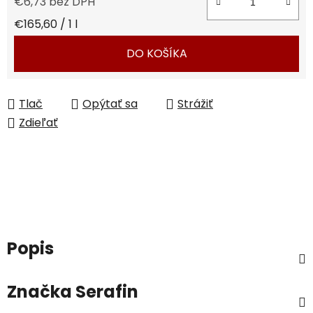
€6,73 bez DPH
Jednotková cena:
€165,60 / 1 l
DO KOŠÍKA
Tlač
Opýtať sa
Strážiť
Zdieľať
Popis
Značka
Serafin