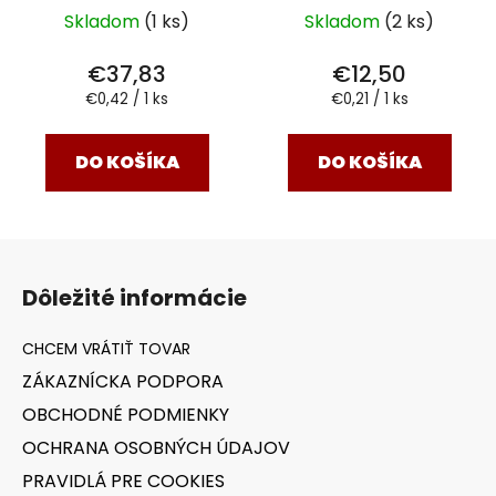
Skladom
(1 ks)
Skladom
(2 ks)
€37,83
€12,50
Jednotková
Jednotková
€0,42 / 1 ks
€0,21 / 1 ks
cena:
cena:
DO KOŠÍKA
DO KOŠÍKA
Z
á
Dôležité informácie
p
ä
t
ZÁKAZNÍCKA PODPORA
i
OBCHODNÉ PODMIENKY
e
OCHRANA OSOBNÝCH ÚDAJOV
PRAVIDLÁ PRE COOKIES