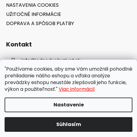
NASTAVENIA COOKIES
UŽITOČNÉ INFORMÁCIE
DOPRAVA A SPÔSOB PLATBY
Kontakt
info
@
jednoduchyzivot.sk
"Používame cookies, aby sme Vám umožnili pohodlné
E-shop: 0948 647 767
prehliadanie nášho eshopu a vďaka analýze
prevádzky eshopu neustále zlepšovali jeho funkcie,
výkon a použiteľnosť."
Viac informácií
Nastavenie
Vytvoril Shoptet
Súhlasím
Copyright 2026
jednoduchyzivot.sk
. Všetky práva
vyhradené.
Upraviť nastavenie cookies