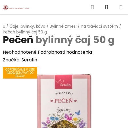
}
Hľadať
NÁKUP
Prejsť
na
KOŠÍK
obsah
Domov
/
Čaje, bylinky, káva
/
Bylinné zmesi
/
na tráviaci systém
/
Pečeň
bylinný čaj 50 g
Pečeň
bylinný čaj 50 g
Priemerné
Neohodnotené
Podrobnosti hodnotenia
hodnotenie
Značka:
Serafin
produktu
ODPORÚČAME V LETE
NEOBJEDNÁVAŤ DO
je
BOXOV
0,0
z
5
hviezdičiek.