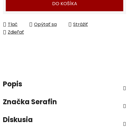
DO KOŠÍKA
Tlač
Opýtať sa
Strážiť
Zdieľať
Popis
Značka
Serafin
Diskusia