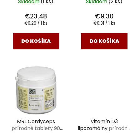
Skladom
(1 ks)
Skladom
(2 ks)
€23,48
€9,30
Jednotková
Jednotková
€0,26 / 1 ks
€0,31 / 1 ks
cena:
cena:
DO KOŠÍKA
DO KOŠÍKA
MRL Cordyceps
Vitamín D3
prírodné tablety 90
lipozomálny
prírodné
ks
kapsule 60 ks