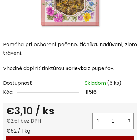
Pomáha pri ochorení pečene, žlčníka, nadúvaní, zlom
trávení.
Vhodné doplniť tinktúrou
Borievka
z pupeňov.
Dostupnosť
Skladom
(5 ks)
Kód:
11516
€3,10
/ ks
€2,61 bez DPH
Jednotková cena:
€62 / 1 kg