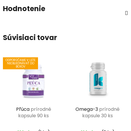
Hodnotenie
Súvisiaci tovar
ODPORÚČAME V LETE
NEOBJEDNÁVAŤ DO
BOXOV
Pľúca
prírodné
Omega-3
prírodné
kapsule 90 ks
kapsule 30 ks