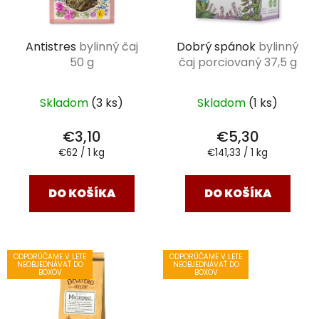
Antistres
bylinný čaj
Dobrý spánok
bylinný
50 g
čaj porciovaný 37,5 g
Skladom
(3 ks)
Skladom
(1 ks)
€3,10
€5,30
Jednotková
Jednotková
€62 / 1 kg
€141,33 / 1 kg
cena:
cena:
DO KOŠÍKA
DO KOŠÍKA
ODPORÚČAME V LETE
ODPORÚČAME V LETE
NEOBJEDNÁVAŤ DO
NEOBJEDNÁVAŤ DO
BOXOV
BOXOV