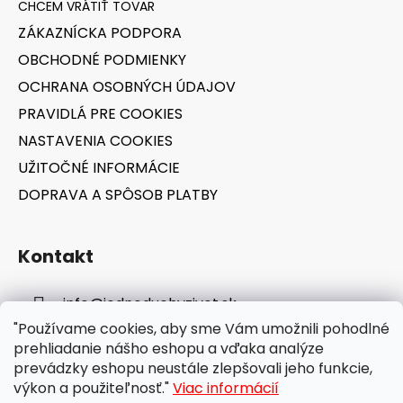
t
ZÁKAZNÍCKA PODPORA
i
OBCHODNÉ PODMIENKY
e
OCHRANA OSOBNÝCH ÚDAJOV
PRAVIDLÁ PRE COOKIES
NASTAVENIA COOKIES
UŽITOČNÉ INFORMÁCIE
DOPRAVA A SPÔSOB PLATBY
Kontakt
info
@
jednoduchyzivot.sk
"Používame cookies, aby sme Vám umožnili pohodlné
E-shop: 0948 647 767
prehliadanie nášho eshopu a vďaka analýze
prevádzky eshopu neustále zlepšovali jeho funkcie,
výkon a použiteľnosť."
Viac informácií