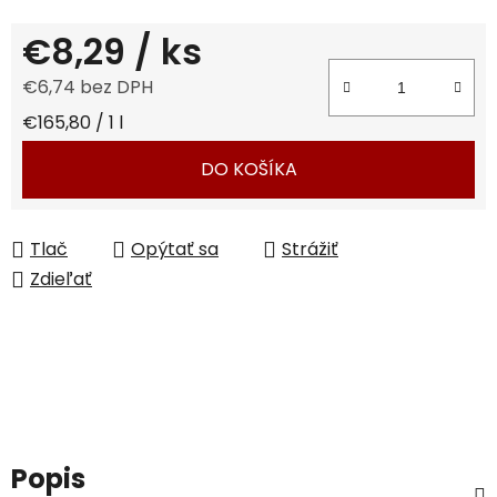
€8,29
/ ks
€6,74 bez DPH
Jednotková cena:
€165,80 / 1 l
DO KOŠÍKA
Tlač
Opýtať sa
Strážiť
Zdieľať
Popis