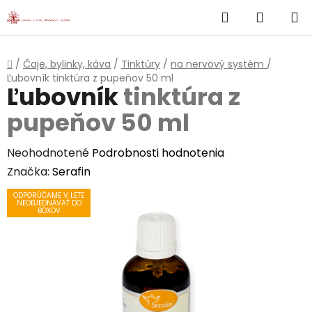
}
Hľadať
NÁKUP
Prejsť
na
KOŠÍK
obsah
Domov
/
Čaje, bylinky, káva
/
Tinktúry
/
na nervový systém
/
Ľubovník
tinktúra z pupeňov 50 ml
Ľubovník
tinktúra z
pupeňov 50 ml
Priemerné
Neohodnotené
Podrobnosti hodnotenia
hodnotenie
Značka:
Serafin
produktu
ODPORÚČAME V LETE
NEOBJEDNÁVAŤ DO
je
BOXOV
0,0
z
5
hviezdičiek.