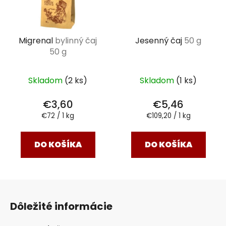
Migrenal
bylinný čaj
Jesenný čaj
50 g
50 g
Skladom
(2 ks)
Skladom
(1 ks)
€3,60
€5,46
Jednotková
Jednotková
€72 / 1 kg
€109,20 / 1 kg
cena:
cena:
DO KOŠÍKA
DO KOŠÍKA
Z
á
Dôležité informácie
p
ä