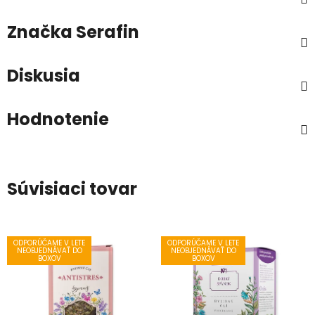
Značka
Serafin
Diskusia
Hodnotenie
Súvisiaci tovar
ODPORÚČAME V LETE
ODPORÚČAME V LETE
NEOBJEDNÁVAŤ DO
NEOBJEDNÁVAŤ DO
BOXOV
BOXOV