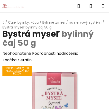
}
Hľadať
NÁKUP
Prejsť
na
KOŠÍK
obsah
Domov
/
Čaje, bylinky, káva
/
Bylinné zmesi
/
na nervový systém
/
Bystrá myseľ
bylinný čaj 50 g
Bystrá myseľ
bylinný
čaj 50 g
Priemerné
Neohodnotené
Podrobnosti hodnotenia
hodnotenie
Značka:
Serafin
produktu
ODPORÚČAME V LETE
NEOBJEDNÁVAŤ DO
je
BOXOV
0,0
z
5
hviezdičiek.