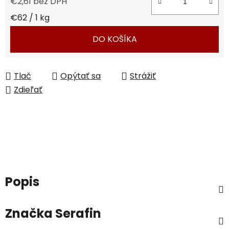
€2,61 bez DPH
Jednotková cena:
€62 / 1 kg
DO KOŠÍKA
Tlač
Opýtať sa
Strážiť
Zdieľať
Popis
Značka
Serafin