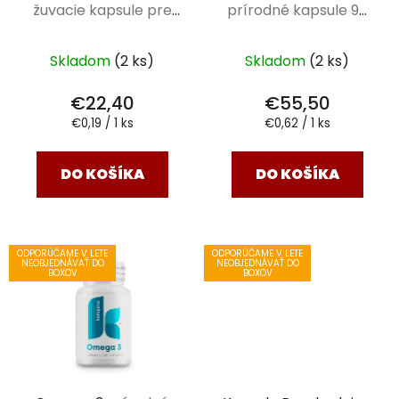
žuvacie kapsule pre
prírodné kapsule 90
deti 120 ks
ks
Skladom
(2 ks)
Skladom
(2 ks)
€22,40
€55,50
Jednotková
Jednotková
€0,19 / 1 ks
€0,62 / 1 ks
cena:
cena:
DO KOŠÍKA
DO KOŠÍKA
ODPORÚČAME V LETE
ODPORÚČAME V LETE
NEOBJEDNÁVAŤ DO
NEOBJEDNÁVAŤ DO
BOXOV
BOXOV