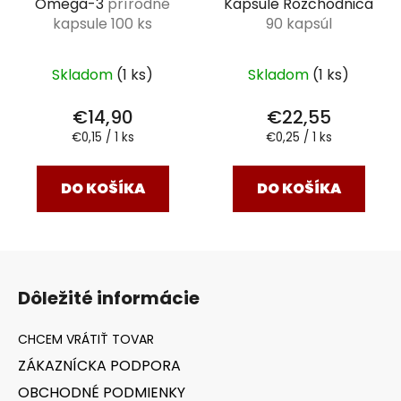
Omega-3
prírodné
Kapsule Rozchodnica
kapsule 100 ks
90 kapsúl
Skladom
(1 ks)
Skladom
(1 ks)
€14,90
€22,55
Jednotková
Jednotková
€0,15 / 1 ks
€0,25 / 1 ks
cena:
cena:
DO KOŠÍKA
DO KOŠÍKA
Z
á
Dôležité informácie
p
ä
t
ZÁKAZNÍCKA PODPORA
i
OBCHODNÉ PODMIENKY
e