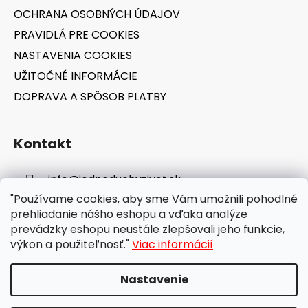
OCHRANA OSOBNÝCH ÚDAJOV
PRAVIDLÁ PRE COOKIES
NASTAVENIA COOKIES
UŽITOČNÉ INFORMÁCIE
DOPRAVA A SPÔSOB PLATBY
Kontakt
info
@
jednoduchyzivot.sk
"Používame cookies, aby sme Vám umožnili pohodlné
E-shop: 0948 647 767
prehliadanie nášho eshopu a vďaka analýze
prevádzky eshopu neustále zlepšovali jeho funkcie,
výkon a použiteľnosť."
Viac informácií
Nastavenie