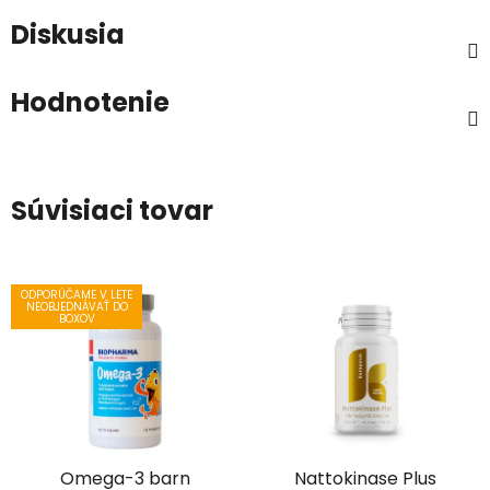
Diskusia
Hodnotenie
Súvisiaci tovar
ODPORÚČAME V LETE
NEOBJEDNÁVAŤ DO
BOXOV
Omega-3 barn
Nattokinase Plus