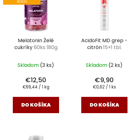
BOXOV
Melatonin Želé
AcidoFit MD grep -
cukríky
60ks 180g
citrón
15+1 tbl.
Skladom
(3 ks)
Skladom
(2 ks)
€12,50
€9,90
Jednotková
Jednotková
€69,44 / 1 kg
€0,62 / 1 ks
cena:
cena:
DO KOŠÍKA
DO KOŠÍKA