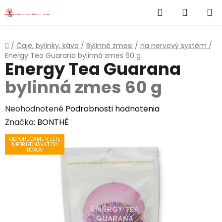
}
Hľadať
NÁKUP
Prejsť
na
KOŠÍK
obsah
Domov
/
Čaje, bylinky, káva
/
Bylinné zmesi
/
na nervový systém
/
Energy Tea Guarana
bylinná zmes 60 g
Energy Tea Guarana
bylinná zmes 60 g
Priemerné
Neohodnotené
Podrobnosti hodnotenia
hodnotenie
Značka:
BONTHÉ
produktu
ODPORÚČAME V LETE
NEOBJEDNÁVAŤ DO
je
BOXOV
0,0
z
5
hviezdičiek.