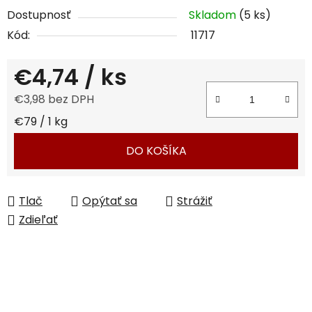
Dostupnosť
Skladom
(5 ks)
Kód:
11717
€4,74
/ ks
€3,98 bez DPH
Jednotková cena:
€79 / 1 kg
DO KOŠÍKA
Tlač
Opýtať sa
Strážiť
Zdieľať