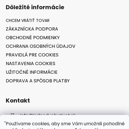
á
Dôležité informácie
p
ä
t
ZÁKAZNÍCKA PODPORA
i
OBCHODNÉ PODMIENKY
e
OCHRANA OSOBNÝCH ÚDAJOV
PRAVIDLÁ PRE COOKIES
NASTAVENIA COOKIES
UŽITOČNÉ INFORMÁCIE
DOPRAVA A SPÔSOB PLATBY
Kontakt
info
@
jednoduchyzivot.sk
"Používame cookies, aby sme Vám umožnili pohodlné
E-shop: 0948 647 767