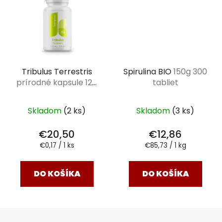
Tribulus Terrestris
Spirulina BIO
150g 300
prírodné kapsule 120
tabliet
ks
Skladom
(2 ks)
Skladom
(3 ks)
€20,50
€12,86
Jednotková
Jednotková
€0,17 / 1 ks
€85,73 / 1 kg
cena:
cena:
DO KOŠÍKA
DO KOŠÍKA
Z