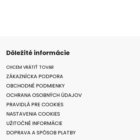
v
l
á
d
a
Z
c
á
i
Dôležité informácie
e
p
p
ä
r
t
v
ZÁKAZNÍCKA PODPORA
i
k
OBCHODNÉ PODMIENKY
e
y
v
OCHRANA OSOBNÝCH ÚDAJOV
ý
PRAVIDLÁ PRE COOKIES
p
NASTAVENIA COOKIES
i
s
UŽITOČNÉ INFORMÁCIE
u
DOPRAVA A SPÔSOB PLATBY