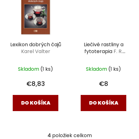
Lexikon dobrých čajů
Liečivé rastliny a
Karel Valter
fytoterapia
F. R.
Gašparovič
Skladom
(1 ks)
Skladom
(1 ks)
€8,83
€8
DO KOŠÍKA
DO KOŠÍKA
4
položiek celkom
O