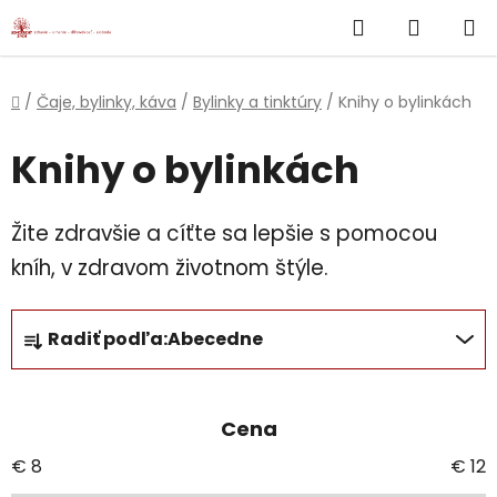
}
Hľadať
NÁKUP
Prejsť
na
KOŠÍK
obsah
Domov
/
Čaje, bylinky, káva
/
Bylinky a tinktúry
/
Knihy o bylinkách
Knihy o bylinkách
Žite zdravšie a cíťte sa lepšie s pomocou
kníh, v zdravom životnom štýle.
R
Radiť podľa:
Abecedne
a
d
e
Cena
n
i
€
8
€
12
e