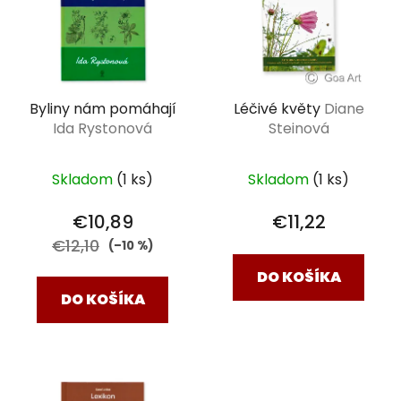
i
s
p
r
Byliny nám pomáhají
Léčivé květy
Diane
o
Ida Rystonová
Steinová
d
u
k
Skladom
(1 ks)
Skladom
(1 ks)
t
€10,89
€11,22
o
€12,10
(–10 %)
v
DO KOŠÍKA
DO KOŠÍKA