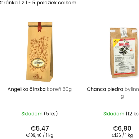
Stránka
1
z
1
-
5
položiek celkom
V
ý
p
i
s
p
r
o
d
Angelika čínska
koreň 50g
Chanca piedra
bylinn
u
g
k
t
Skladom
(5 ks)
Skladom
(12 ks
o
v
€5,47
€6,80
Jednotková
Jednotková
€109,40 / 1 kg
€136 / 1 kg