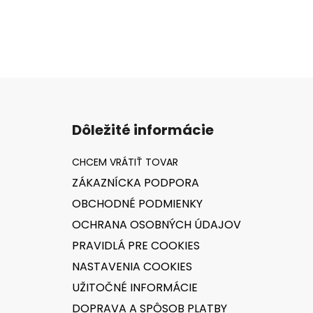
Z
á
Dôležité informácie
p
ä
t
ZÁKAZNÍCKA PODPORA
i
OBCHODNÉ PODMIENKY
e
OCHRANA OSOBNÝCH ÚDAJOV
PRAVIDLÁ PRE COOKIES
NASTAVENIA COOKIES
UŽITOČNÉ INFORMÁCIE
DOPRAVA A SPÔSOB PLATBY