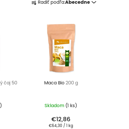
Radiť podľa:
Abecedne
a
d
e
n
i
e
p
r
o
d
u
ý čaj 50
Maca Bio
200 g
k
t
o
)
Skladom
(1 ks)
v
€12,86
Jednotková
€64,30 / 1 kg