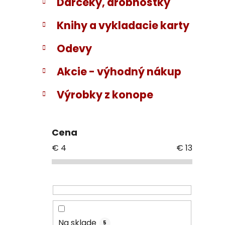
Darčeky, drobnôstky
Knihy a vykladacie karty
Odevy
Akcie - výhodný nákup
Výrobky z konope
Cena
€
4
€
13
Na sklade
5