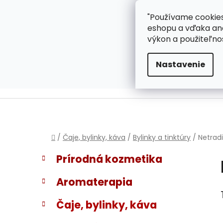
}
Prejsť
"Používame cookies
ZÁKAZNÍCKA PODPOR
na
eshopu a vďaka ana
obsah
výkon a použiteľno
Nastavenie
Domov
/
Čaje, bylinky, káva
/
Bylinky a tinktúry
/
Netradi
B
K
Preskočiť
Prírodná kozmetika
a
kategórie
o
t
č
Aromaterapia
e
n
g
ý
Čaje, bylinky, káva
ó
p
r