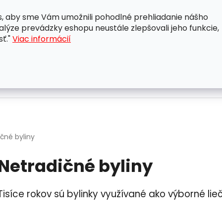
, aby sme Vám umožnili pohodlné prehliadanie nášho
A
OBCHODNÉ PODMIENKY
OCHRANA OSOBNÝCH ÚDAJ
lýze prevádzky eshopu neustále zlepšovali jeho funkcie,
sť."
Viac informácií
čné byliny
Netradičné byliny
Tisíce rokov sú bylinky využívané ako výborné lie