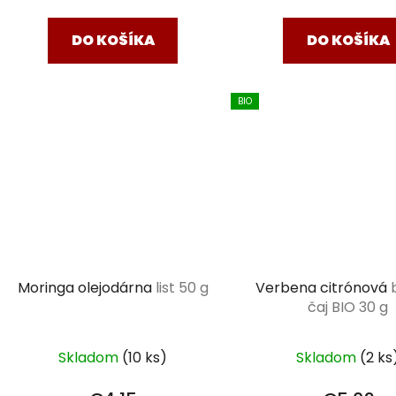
cena:
cena:
DO KOŠÍKA
DO KOŠÍKA
BIO
Moringa olejodárna
list 50 g
Verbena citrónová
čaj BIO 30 g
Skladom
(10 ks)
Skladom
(2 ks