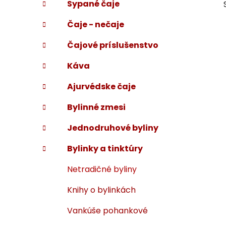
Sypané čaje
i
a
e
n
Čaje - nečaje
e
l
Čajové príslušenstvo
Káva
Ajurvédske čaje
Bylinné zmesi
Jednodruhové byliny
Bylinky a tinktúry
Netradičné byliny
Knihy o bylinkách
Vankúše pohankové