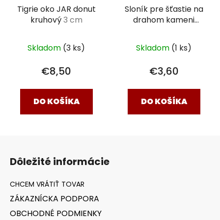
Tigrie oko JAR donut
Sloník pre šťastie na
kruhový
3 cm
drahom kameni
Limnokvarcit -
Rohovec Slovensko
Skladom
(3 ks)
Skladom
(1 ks)
surový
€8,50
€3,60
DO KOŠÍKA
DO KOŠÍKA
Z
á
Dôležité informácie
p
ä
t
ZÁKAZNÍCKA PODPORA
i
OBCHODNÉ PODMIENKY
e