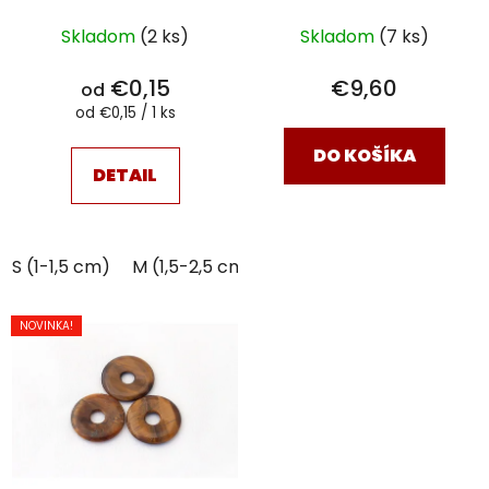
Skladom
(2 ks)
Skladom
(7 ks)
€0,15
€9,60
od
Jednotková
od €0,15 / 1 ks
cena:
DO KOŠÍKA
DETAIL
S (1-1,5 cm)
M (1,5-2,5 cm)
NOVINKA!