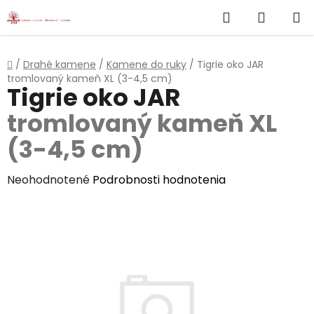
}
Hľadať
NÁKUP
Prejsť
na
KOŠÍK
obsah
Domov
/
Drahé kamene
/
Kamene do ruky
/
Tigrie oko JAR
tromlovaný kameň XL (3-4,5 cm)
Tigrie oko JAR
tromlovaný kameň XL
(3-4,5 cm)
Priemerné
Neohodnotené
Podrobnosti hodnotenia
hodnotenie
produktu
je
0,0
z
5
hviezdičiek.