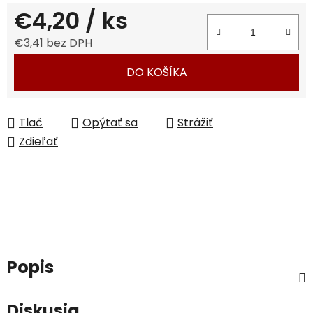
€4,20
/ ks
€3,41 bez DPH
Jednotková cena:
DO KOŠÍKA
Tlač
Opýtať sa
Strážiť
Zdieľať
Popis
Diskusia