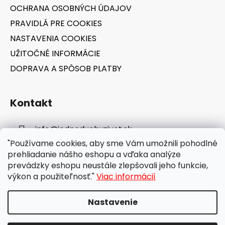
OCHRANA OSOBNÝCH ÚDAJOV
PRAVIDLÁ PRE COOKIES
NASTAVENIA COOKIES
UŽITOČNÉ INFORMÁCIE
DOPRAVA A SPÔSOB PLATBY
Kontakt
info
@
jednoduchyzivot.sk
"Používame cookies, aby sme Vám umožnili pohodlné
E-shop: 0948 647 767
prehliadanie nášho eshopu a vďaka analýze
prevádzky eshopu neustále zlepšovali jeho funkcie,
výkon a použiteľnosť."
Viac informácií
Nastavenie