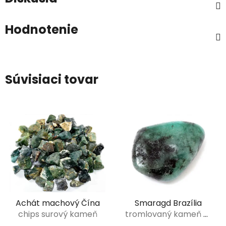
Hodnotenie
Súvisiaci tovar
Achát machový Čína
Smaragd Brazília
chips surový kameň
tromlovaný kameň XL
(3-4,5 cm)