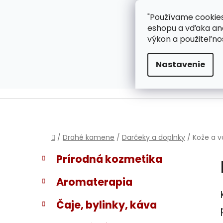
}
Prejsť
"Používame cookies
ZÁKAZNÍCKA PODPOR
na
eshopu a vďaka ana
obsah
výkon a použiteľno
Nastavenie
Domov
/
Drahé kamene
/
Darčeky a doplnky
/
Kože a v
B
K
Preskočiť
Prírodná kozmetika
a
kategórie
o
t
č
Aromaterapia
e
n
g
ý
Čaje, bylinky, káva
ó
p
r