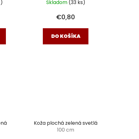
s)
Skladom
(33 ks)
€0,80
DO KOŠÍKA
ená
Koža plochá zelená svetlá
100 cm