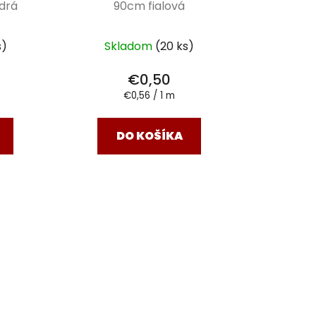
drá
90cm fialová
s)
Skladom
(20 ks)
€0,50
Jednotková
€0,56 / 1 m
cena:
DO KOŠÍKA