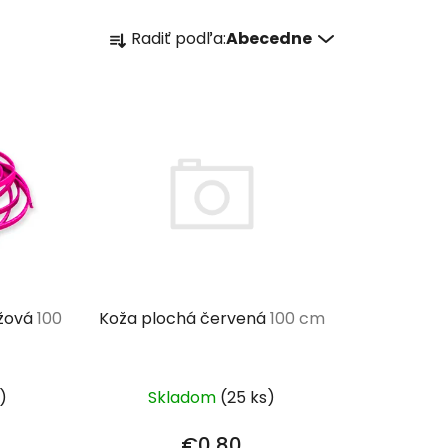
R
Radiť podľa:
Abecedne
a
d
e
n
i
e
p
r
o
d
u
užová
100
Koža plochá červená
100 cm
k
t
o
)
Skladom
(25 ks)
v
€0,80