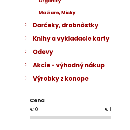
Orgonity
Mažiare, Misky
Darčeky, drobnôstky
Knihy a vykladacie karty
Odevy
Akcie - výhodný nákup
Výrobky z konope
Cena
€
0
€
1