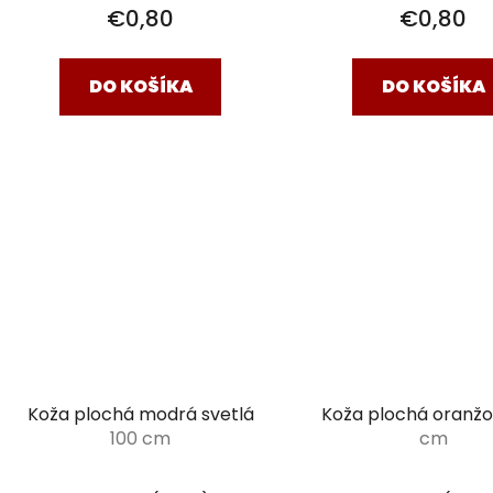
€0,80
€0,80
DO KOŠÍKA
DO KOŠÍKA
Koža plochá modrá svetlá
Koža plochá oranž
100 cm
cm