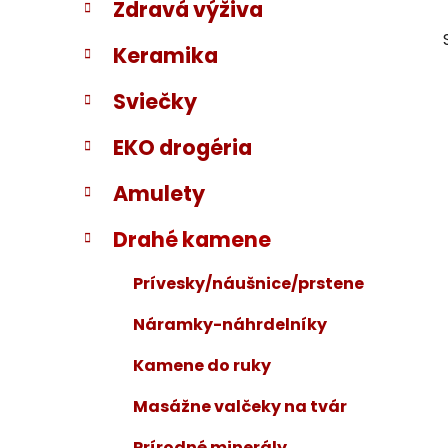
Zdravá výživa
i
a
e
n
Keramika
e
l
Sviečky
EKO drogéria
Amulety
Drahé kamene
Prívesky/náušnice/prstene
Náramky-náhrdelníky
Kamene do ruky
Masážne valčeky na tvár
Prírodné minerály