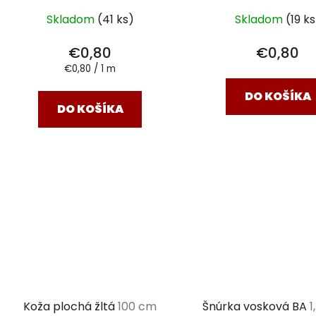
Skladom
(41 ks)
Skladom
(19 ks
€0,80
€0,80
Jednotková
€0,80 / 1 m
cena:
DO KOŠÍKA
DO KOŠÍKA
Koža plochá žltá
100 cm
Šnúrka vosková BA
1