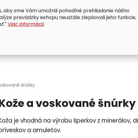
, aby sme Vám umožnili pohodlné prehliadanie nášho
A
OBCHODNÉ PODMIENKY
OCHRANA OSOBNÝCH ÚDAJ
lýze prevádzky eshopu neustále zlepšovali jeho funkcie,
sť."
Viac informácií
oskované šnúrky
Kože a voskované šnúrky
Koža je vhodná na výrobu šperkov z minerálov, d
príveskov a amuletov.