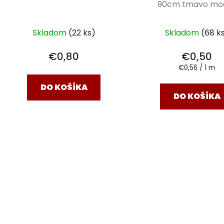
90cm tmavo mo
Skladom
(22 ks)
Skladom
(68 k
€0,80
€0,50
Jednotková
€0,56 / 1 m
cena:
DO KOŠÍKA
DO KOŠÍKA