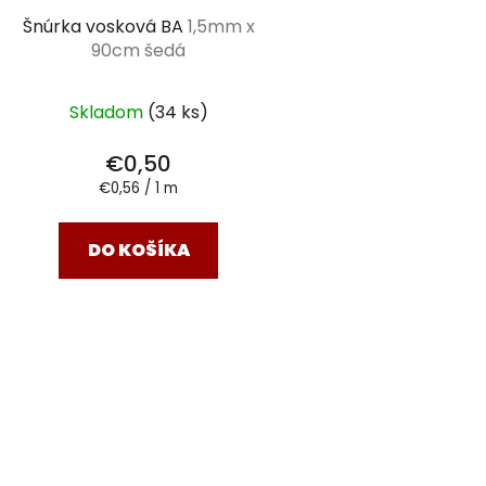
Šnúrka vosková BA
1,5mm x
90cm šedá
Skladom
(34 ks)
€0,50
Jednotková
€0,56 / 1 m
cena:
DO KOŠÍKA
O
v
l
á
d
a
c