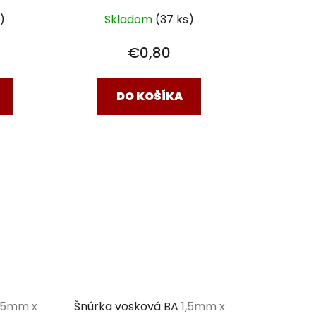
)
Skladom
(37 ks)
€0,80
DO KOŠÍKA
,5mm x
Šnúrka vosková BA
1,5mm x