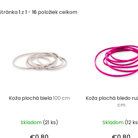
Stránka
1
z
1
-
16
položiek celkom
V
ý
p
i
s
p
r
o
d
Koža plochá biela
100 cm
Koža plochá bledo r
u
cm
k
t
Skladom
(21 ks)
Skladom
(12 ks
o
v
€0,80
€0,80