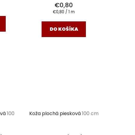
€0,80
Jednotková
€0,80 / 1 m
cena:
DO KOŠÍKA
ová
100
Koža plochá piesková
100 cm