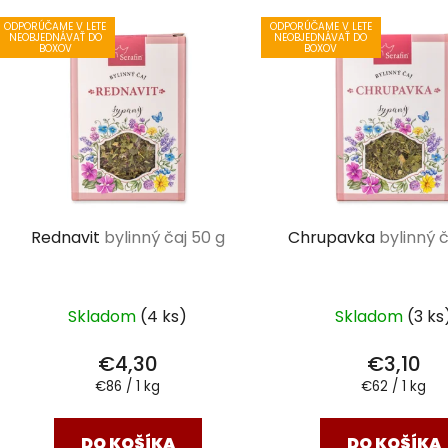
ODPORÚČAME V LETE
ODPORÚČAME V LETE
NEOBJEDNÁVAŤ DO
NEOBJEDNÁVAŤ DO
BOXOV
BOXOV
Rednavit
bylinný čaj 50 g
Chrupavka
bylinný č
Skladom
(4 ks)
Skladom
(3 ks
€4,30
€3,10
Jednotková
Jednotková
€86 / 1 kg
€62 / 1 kg
cena:
cena:
DO KOŠÍKA
DO KOŠÍKA