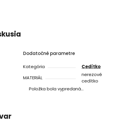
skusia
Dodatočné parametre
Kategória
Cedítko
nerezové
MATERIÁL
cedítko
Položka bola vypredaná…
ovar