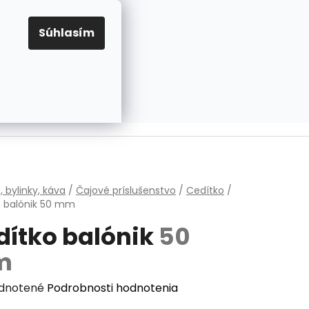
EUR
Prihlásenie
Registrácia
OV
PRAVIDLÁ PRE COOKIES
NASTAVENIA COOKIES
Súhlasím
PRÁZDNY KOŠÍK
NÁKUPNÝ
KOŠÍK
v
, bylinky, káva
/
Čajové príslušenstvo
/
Cedítko
/
 balónik
50 mm
dítko balónik
50
m
erné
dnotené
Podrobnosti hodnotenia
enie