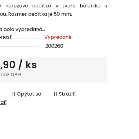
é nerezové cedítko v tvare balónika s
tu
kou. Rozmer cedítka je 50 mm.
a bola vypredaná…
pnosť
Vypredané
200260
čiek.
,90
/ ks
 bez DPH
tková cena:
Opýtať sa
Strážiť
ľať