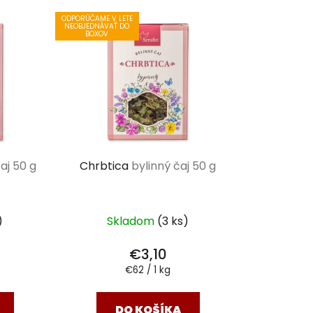
ODPORÚČAME V LETE
NEOBJEDNÁVAŤ DO
BOXOV
aj 50 g
Chrbtica
bylinný čaj 50 g
)
Skladom
(3 ks)
€3,10
Jednotková
€62 / 1 kg
cena:
DO KOŠÍKA