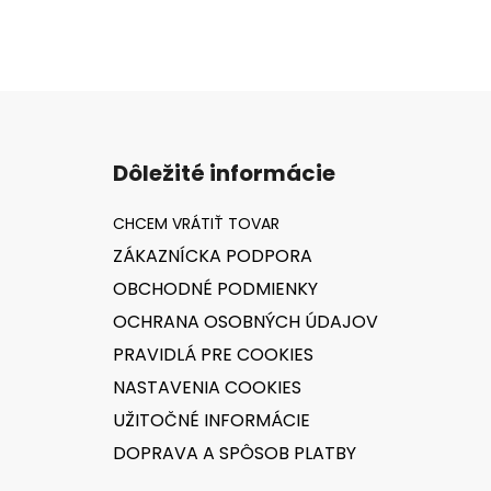
Z
á
Dôležité informácie
p
ä
t
ZÁKAZNÍCKA PODPORA
i
OBCHODNÉ PODMIENKY
e
OCHRANA OSOBNÝCH ÚDAJOV
PRAVIDLÁ PRE COOKIES
NASTAVENIA COOKIES
UŽITOČNÉ INFORMÁCIE
DOPRAVA A SPÔSOB PLATBY