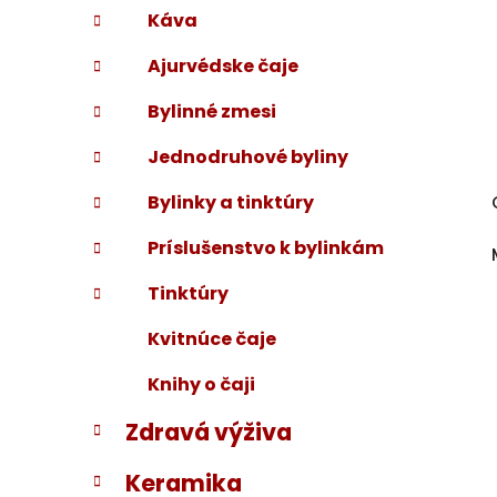
Káva
Ajurvédske čaje
Bylinné zmesi
Jednodruhové byliny
Bylinky a tinktúry
Príslušenstvo k bylinkám
Tinktúry
Kvitnúce čaje
Knihy o čaji
Zdravá výživa
Keramika