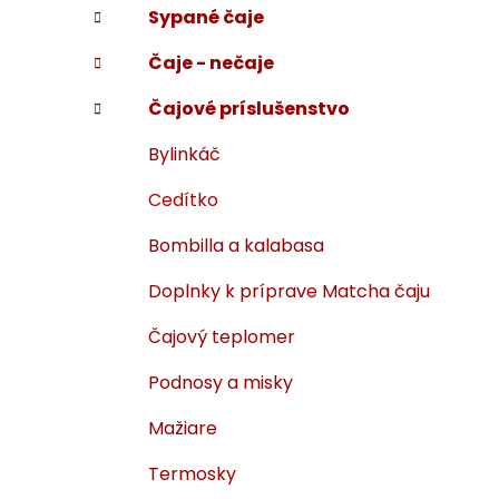
Sypané čaje
i
a
e
n
Čaje - nečaje
e
l
Čajové príslušenstvo
Bylinkáč
Cedítko
Bombilla a kalabasa
Doplnky k príprave Matcha čaju
Čajový teplomer
Podnosy a misky
Mažiare
Termosky