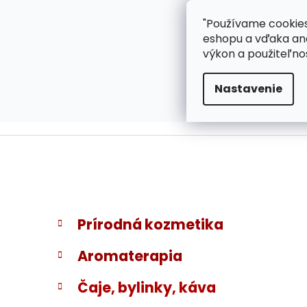
}
Prejsť
"Používame cookies
ZÁKAZNÍCKA PODPOR
na
eshopu a vďaka ana
obsah
výkon a použiteľno
Nastavenie
B
K
Preskočiť
Prírodná kozmetika
a
kategórie
o
t
č
Aromaterapia
e
n
g
ý
Čaje, bylinky, káva
ó
p
r