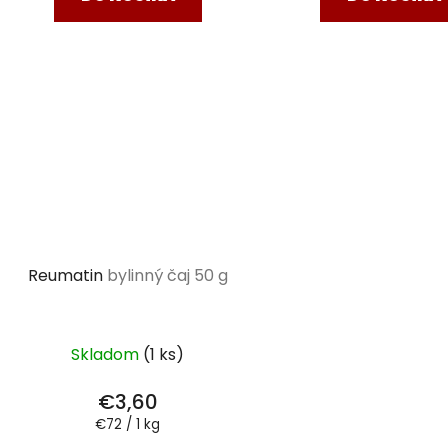
Reumatin
bylinný čaj 50 g
Skladom
(1 ks)
€3,60
Jednotková
€72 / 1 kg
cena: