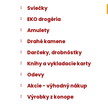
Sviečky
EKO drogéria
Amulety
Drahé kamene
Darčeky, drobnôstky
Knihy a vykladacie karty
Odevy
Akcie - výhodný nákup
Výrobky z konope