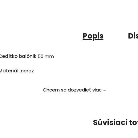
Popis
Di
Cedítko balónik
50 mm
Materiál:
nerez
Chcem sa dozvedieť viac
Súvisiaci t