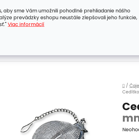
, aby sme Vám umožnili pohodlné prehliadanie nášho
A
OBCHODNÉ PODMIENKY
OCHRANA OSOBNÝCH ÚDAJ
lýze prevádzky eshopu neustále zlepšovali jeho funkcie,
sť."
Viac informácií
Domo
/
Čaje
Cedítko
Ce
m
Priem
Neoho
hodnot