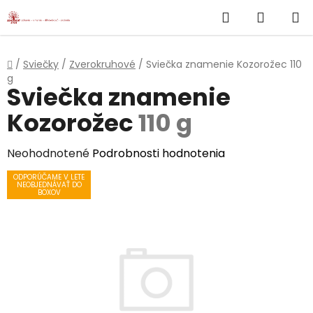
}
Hľadať
NÁKUP
Prejsť
na
KOŠÍK
obsah
Domov
/
Sviečky
/
Zverokruhové
/
Sviečka znamenie Kozorožec
110
g
Sviečka znamenie
Kozorožec
110 g
Priemerné
Neohodnotené
Podrobnosti hodnotenia
hodnotenie
ODPORÚČAME V LETE
NEOBJEDNÁVAŤ DO
produktu
BOXOV
je
0,0
z
5
hviezdičiek.