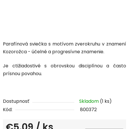
Parafínová sviečka s motívom zverokruhu v znamení
Kozorožca - účelné a progresívne znamenie.
Je ctižiadostivé s obrovskou disciplínou a často
prísnou povahou.
Dostupnosť
Skladom
(1 ks)
Kód:
800372
€5,09
/ ks