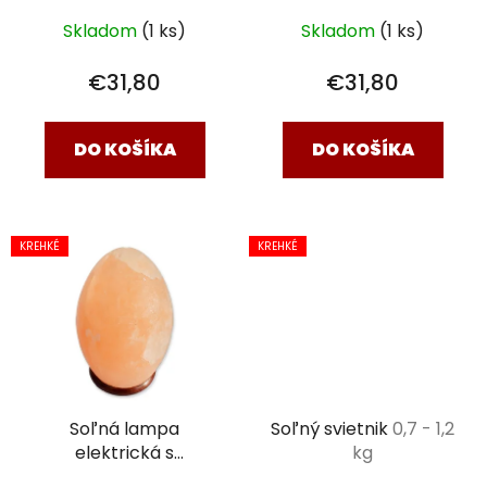
Skladom
(1 ks)
Skladom
(1 ks)
€31,80
€31,80
DO KOŠÍKA
DO KOŠÍKA
KREHKÉ
KREHKÉ
Soľná lampa
Soľný svietnik
0,7 - 1,2
elektrická s
kg
podstavcom
Vajíčko