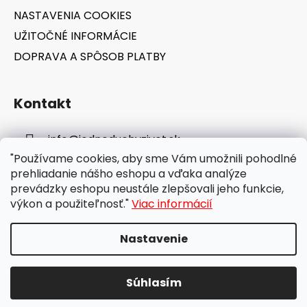
NASTAVENIA COOKIES
UŽITOČNÉ INFORMÁCIE
DOPRAVA A SPÔSOB PLATBY
Kontakt
info
@
jednoduchyzivot.sk
"Používame cookies, aby sme Vám umožnili pohodlné
E-shop: 0948 647 767
prehliadanie nášho eshopu a vďaka analýze
prevádzky eshopu neustále zlepšovali jeho funkcie,
výkon a použiteľnosť."
Viac informácií
Nastavenie
Vytvoril Shoptet
Súhlasím
Copyright 2026
jednoduchyzivot.sk
. Všetky práva
vyhradené.
Upraviť nastavenie cookies