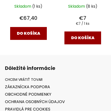
3,3 kg
Skladom
(1 ks)
Skladom
(8 ks)
€67,40
€7
Jednotková
€7 / 1 ks
cena:
DO KOŠÍKA
DO KOŠÍKA
Z
á
Dôležité informácie
p
ä
t
ZÁKAZNÍCKA PODPORA
i
OBCHODNÉ PODMIENKY
e
OCHRANA OSOBNÝCH ÚDAJOV
PRAVIDLÁ PRE COOKIES