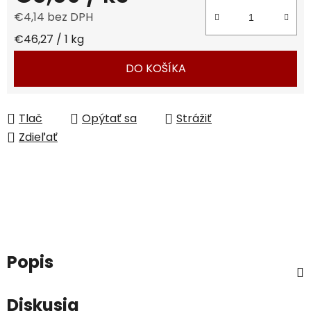
€4,14 bez DPH
Jednotková cena:
€46,27 / 1 kg
DO KOŠÍKA
Tlač
Opýtať sa
Strážiť
Zdieľať
Popis
Diskusia