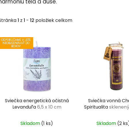
harmóniu tela a duše.
Stránka
1
z
1
-
12
položiek celkom
V
ODPORÚČAME V LETE
ý
NEOBJEDNÁVAŤ DO
BOXOV
p
i
s
p
r
o
d
Sviečka energetická očistná
Sviečka vonná Ch
u
Levanduľa
6,5 x 10 cm
Spiritualita
sklenený
k
320 g
t
Skladom
(1 ks)
Skladom
(2 ks
o