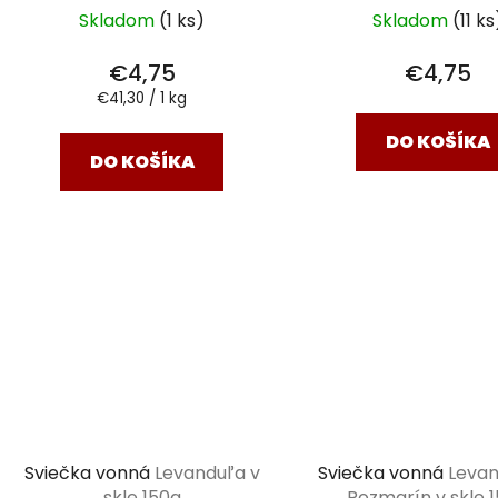
Skladom
(1 ks)
Skladom
(11 ks
€4,75
€4,75
Jednotková
€41,30 / 1 kg
cena:
DO KOŠÍKA
DO KOŠÍKA
Sviečka vonná
Levanduľa v
Sviečka vonná
Leva
skle 150g
Rozmarín v skle 