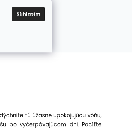
EUR
Prihlásenie
Registrácia
OV
PRAVIDLÁ PRE COOKIES
NASTAVENIA COOKIES
Súhlasím
PRÁZDNY KOŠÍK
NÁKUPNÝ
KOŠÍK
vdýchnite tú úžasne upokojujúcu vôňu,
u po vyčerpávajúcom dni. Pocíťte