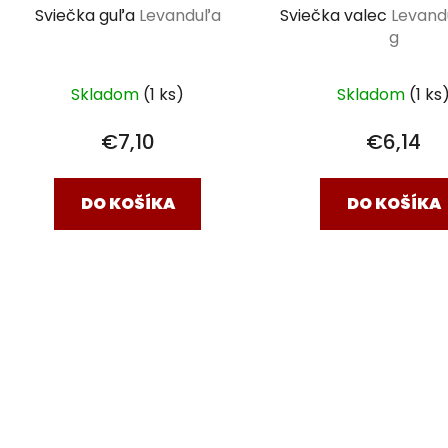
Sviečka guľa
Levanduľa
Sviečka valec
Levand
g
Skladom
(1 ks)
Skladom
(1 ks
€7,10
€6,14
DO KOŠÍKA
DO KOŠÍKA
O
v
l
á
d
a
c
i