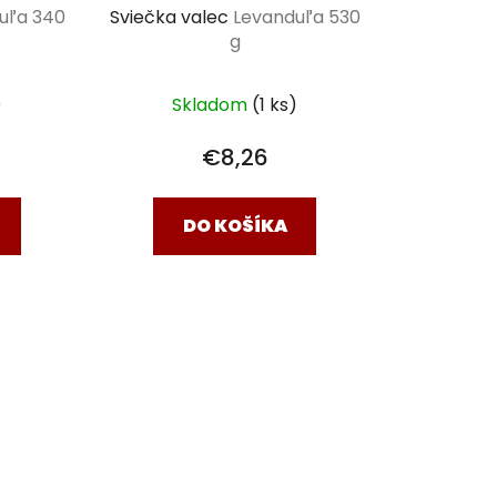
uľa 340
Sviečka valec
Levanduľa 530
g
)
Skladom
(1 ks)
€8,26
DO KOŠÍKA