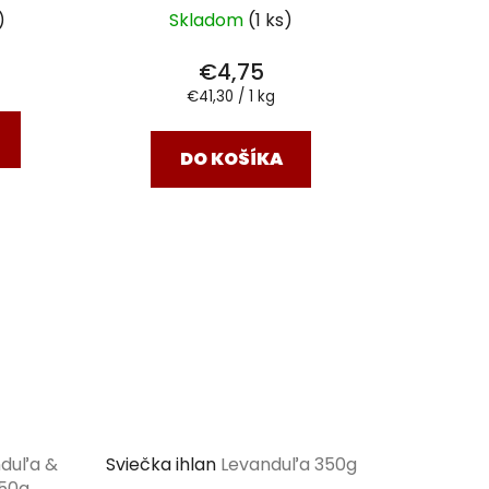
)
Skladom
(1 ks)
€4,75
Jednotková
€41,30 / 1 kg
cena:
DO KOŠÍKA
nduľa &
Sviečka ihlan
Levanduľa 350g
150g