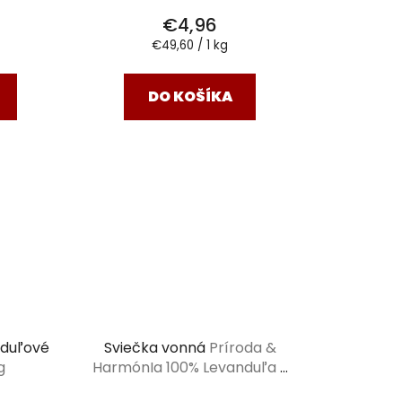
€4,96
Jednotková
€49,60 / 1 kg
cena:
DO KOŠÍKA
nduľové
Sviečka vonná
Príroda &
g
HarmónIa 100% Levanduľa v
skle 115g