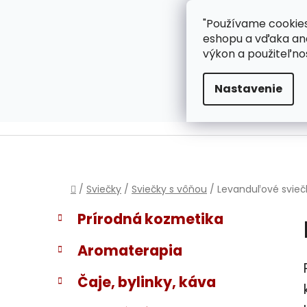
}
Prejsť
"Používame cookies
ZÁKAZNÍCKA PODPOR
na
eshopu a vďaka ana
obsah
výkon a použiteľno
Nastavenie
Domov
/
Sviečky
/
Sviečky s vôňou
/
Levanduľové svieč
B
K
Preskočiť
Prírodná kozmetika
a
kategórie
o
t
č
Aromaterapia
e
n
g
ý
Čaje, bylinky, káva
ó
p
r