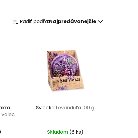
R
Radiť podľa:
Najpredávanejšie
a
d
e
n
i
e
p
r
o
d
u
akra
Sviečka
Levanduľa 100 g
k
 valec
t
o
)
Skladom
(8 ks)
v