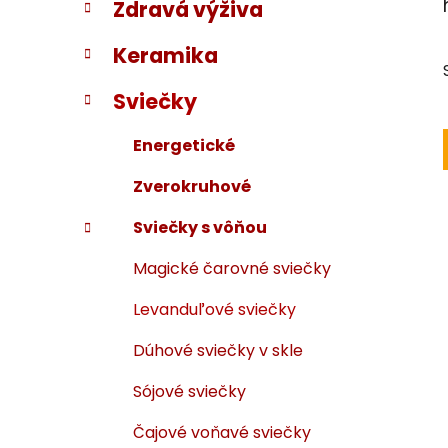
Zdravá výživa
i
a
e
n
Keramika
e
l
Sviečky
Energetické
Zverokruhové
Sviečky s vôňou
Magické čarovné sviečky
Levanduľové sviečky
Dúhové sviečky v skle
Sójové sviečky
Čajové voňavé sviečky