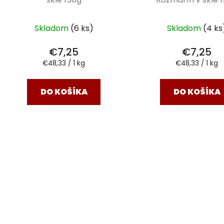
Skladom
(6 ks)
Skladom
(4 ks
€7,25
€7,25
Jednotková
Jednotková
€48,33 / 1 kg
€48,33 / 1 kg
cena:
cena:
DO KOŠÍKA
DO KOŠÍKA