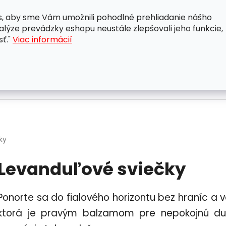
, aby sme Vám umožnili pohodlné prehliadanie nášho
A
OBCHODNÉ PODMIENKY
OCHRANA OSOBNÝCH ÚDAJ
lýze prevádzky eshopu neustále zlepšovali jeho funkcie,
sť."
Viac informácií
ky
Levanduľové sviečky
Ponorte sa do fialového horizontu bez hraníc a 
ktorá je pravým balzamom pre nepokojnú duš