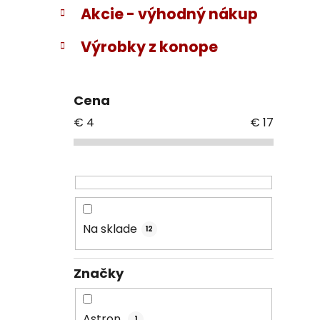
Akcie - výhodný nákup
Výrobky z konope
Cena
€
4
€
17
Na sklade
12
Značky
Astron
1