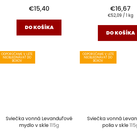
v
€15,40
€16,67
Jednotková
€52,09 / 1 kg
cena:
DO KOŠÍKA
DO KOŠÍKA
ODPORÚČAME V LETE
ODPORÚČAME V LETE
NEOBJEDNÁVAŤ DO
NEOBJEDNÁVAŤ DO
BOXOV
BOXOV
Sviečka vonná Levanduľové
Sviečka vonná Leva
mydlo v skle
115g
polia v skle
115