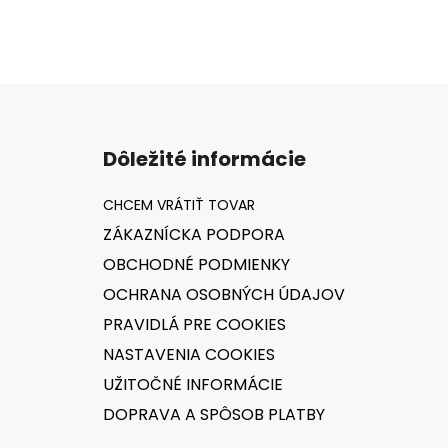
Z
á
Dôležité informácie
p
ä
t
ZÁKAZNÍCKA PODPORA
i
OBCHODNÉ PODMIENKY
e
OCHRANA OSOBNÝCH ÚDAJOV
PRAVIDLÁ PRE COOKIES
NASTAVENIA COOKIES
UŽITOČNÉ INFORMÁCIE
DOPRAVA A SPÔSOB PLATBY