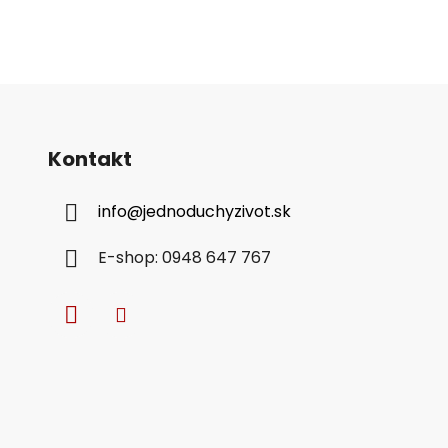
e
p
r
v
k
y
v
Kontakt
ý
p
i
info
@
jednoduchyzivot.sk
s
u
E-shop: 0948 647 767