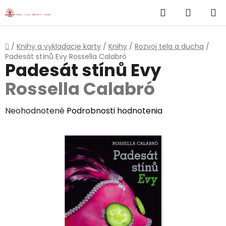
}
Hľadať
NÁKUP
Prejsť
na
KOŠÍK
obsah
Domov
/
Knihy a vykladacie karty
/
Knihy
/
Rozvoj tela a ducha
/
Padesát stínů Evy
Rossella Calabró
Padesát stínů Evy
Rossella Calabró
Priemerné
Neohodnotené
Podrobnosti hodnotenia
hodnotenie
produktu
je
0,0
z
5
hviezdičiek.