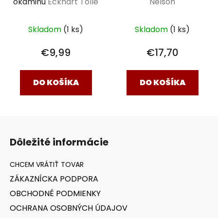
Nelson
okamihu
Eckhart Tolle
Skladom
(1 ks)
Skladom
(1 ks)
€17,70
€9,99
DO KOŠÍKA
DO KOŠÍKA
Z
á
Dôležité informácie
p
ä
t
ZÁKAZNÍCKA PODPORA
i
OBCHODNÉ PODMIENKY
e
OCHRANA OSOBNÝCH ÚDAJOV