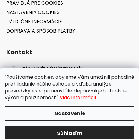
PRAVIDLÁ PRE COOKIES
NASTAVENIA COOKIES
UŽITOČNÉ INFORMÁCIE
DOPRAVA A SPÔSOB PLATBY
Kontakt
info
@
jednoduchyzivot.sk
"Používame cookies, aby sme Vám umožnili pohodlné
E-shop: 0948 647 767
prehliadanie nášho eshopu a vďaka analýze
prevádzky eshopu neustále zlepšovali jeho funkcie,
výkon a použiteľnosť."
Viac informácií
Nastavenie
Vytvoril Shoptet
Súhlasím
Copyright 2026
jednoduchyzivot.sk
. Všetky práva