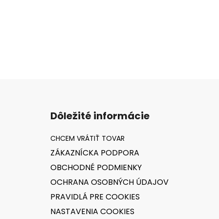
Z
á
Dôležité informácie
p
ä
t
ZÁKAZNÍCKA PODPORA
i
OBCHODNÉ PODMIENKY
e
OCHRANA OSOBNÝCH ÚDAJOV
PRAVIDLÁ PRE COOKIES
NASTAVENIA COOKIES