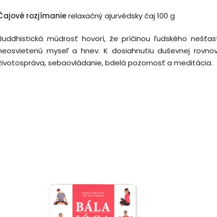
Čajové rozjímanie
relaxačný ajurvédsky čaj 100 g
Buddhistická múdrosť hovorí, že príčinou ľudského nešťa
neosvietenú myseľ a hnev. K dosiahnutiu duševnej rovno
životospráva, sebaovládanie, bdelá pozornosť a meditácia.