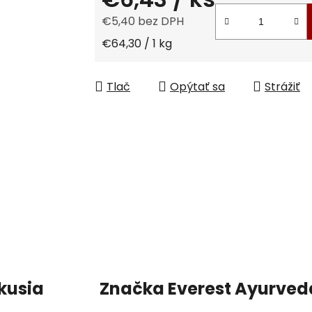
€5,40 bez DPH
Jednotková cena:
€64,30 / 1 kg
Tlač
Opýtať sa
Strážiť
kusia
Značka
Everest Ayurved