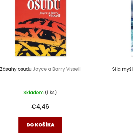
Zásahy osudu
Joyce a Barry Vissell
Síla myš
Skladom
(1 ks)
€4,46
DO KOŠÍKA