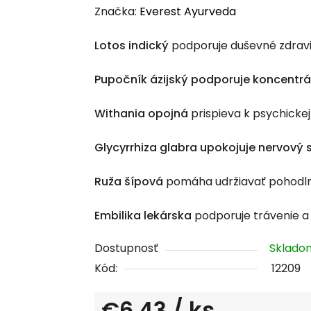
hodnotenie
Značka:
Everest Ayurveda
produktu
Lotos indický
podporuje duševné zdravi
je
0,0
Pupočník ázijský
podporuje koncentrá
z
5
Withania opojná
prispieva k psychickej 
hviezdičiek.
Glycyrrhiza glabra
upokojuje nervový 
Ruža šípová
pomáha udržiavať pohodln
Embilika lekárska
podporuje trávenie a 
Dostupnosť
Sklad
Kód:
12209
€6,43
/ ks