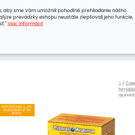
, aby sme Vám umožnili pohodlné prehliadanie nášho
A
OBCHODNÉ PODMIENKY
OCHRANA OSOBNÝCH ÚDAJ
lýze prevádzky eshopu neustále zlepšovali jeho funkcie,
sť."
Viac informácií
Domo
/
Čaje
himaláj
ajurvéd
ODPORÚČAME V LETE
NEOBJEDNÁVAŤ DO
BOXOV