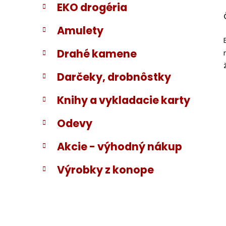
EKO drogéria
Amulety
Drahé kamene
Darčeky, drobnôstky
Knihy a vykladacie karty
Odevy
Akcie - výhodný nákup
Výrobky z konope