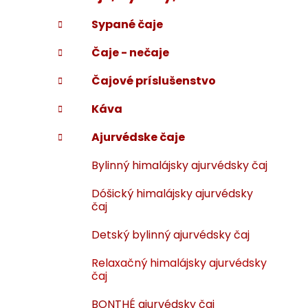
p
r
Sypané čaje
i
a
e
n
Čaje - nečaje
e
l
Čajové príslušenstvo
Káva
Ajurvédske čaje
Bylinný himalájsky ajurvédsky čaj
Dóšický himalájsky ajurvédsky
čaj
Detský bylinný ajurvédsky čaj
Relaxačný himalájsky ajurvédsky
čaj
BONTHÉ ajurvédsky čaj