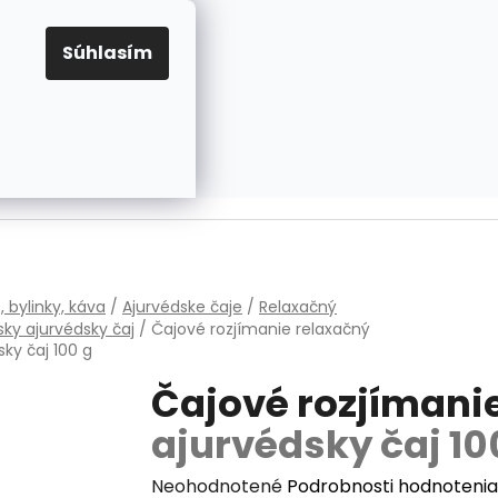
EUR
Prihlásenie
Registrácia
OV
PRAVIDLÁ PRE COOKIES
NASTAVENIA COOKIES
Súhlasím
PRÁZDNY KOŠÍK
NÁKUPNÝ
KOŠÍK
v
, bylinky, káva
/
Ajurvédske čaje
/
Relaxačný
sky ajurvédsky čaj
/
Čajové rozjímanie
relaxačný
sky čaj 100 g
Čajové rozjímani
ajurvédsky čaj 10
Priemerné
Neohodnotené
Podrobnosti hodnotenia