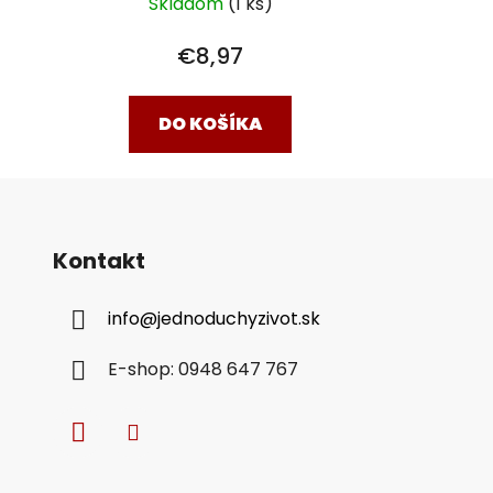
Skladom
(1 ks)
€8,97
DO KOŠÍKA
Kontakt
info
@
jednoduchyzivot.sk
E-shop: 0948 647 767