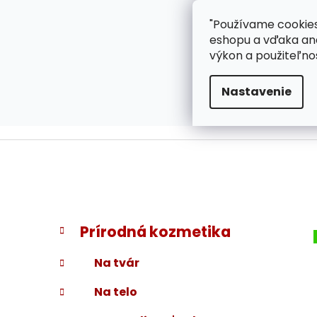
}
Prejsť
"Používame cookies
ZÁKAZNÍCKA PODPOR
na
eshopu a vďaka ana
obsah
výkon a použiteľno
Nastavenie
B
K
Preskočiť
Prírodná kozmetika
a
kategórie
o
t
č
Na tvár
e
n
g
Na telo
ý
ó
p
r