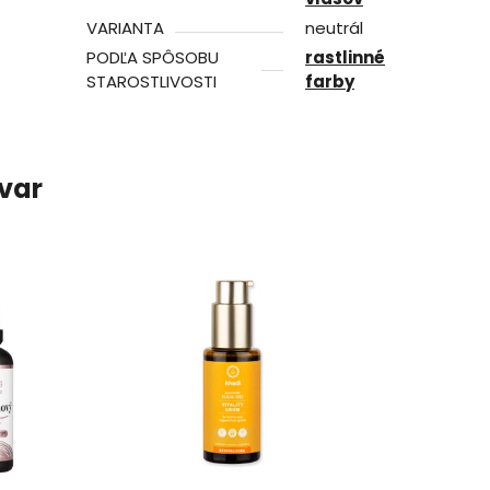
VARIANTA
neutrál
PODĽA SPÔSOBU
rastlinné
STAROSTLIVOSTI
farby
ovar