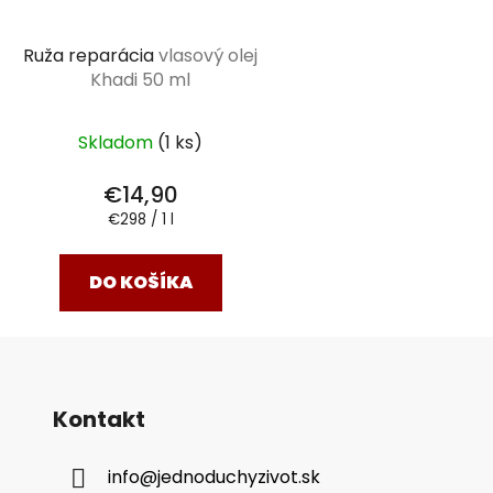
Ruža reparácia
vlasový olej
Khadi 50 ml
Skladom
(1 ks)
€14,90
Jednotková
€298 / 1 l
cena:
DO KOŠÍKA
Kontakt
info
@
jednoduchyzivot.sk