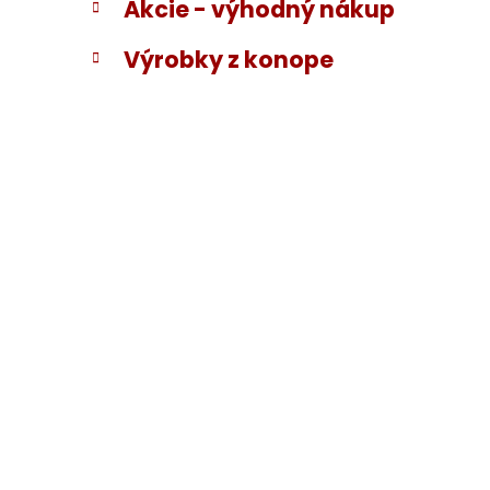
Akcie - výhodný nákup
Výrobky z konope