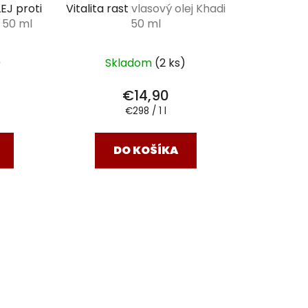
J proti
Vitalita rast
vlasový olej Khadi
v
50 ml
50 ml
)
Skladom
(2 ks)
€14,90
Jednotková
€298 / 1 l
cena:
DO KOŠÍKA