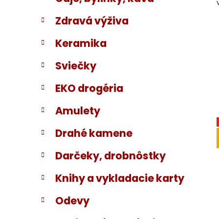
Zdravá výživa
Keramika
Sviečky
EKO drogéria
Amulety
Drahé kamene
Darčeky, drobnôstky
Knihy a vykladacie karty
Odevy