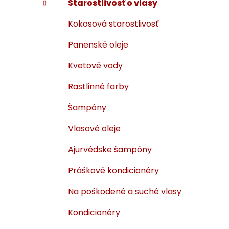
Starostlivosť o vlasy
i
a
e
n
Kokosová starostlivosť
e
Panenské oleje
l
Kvetové vody
Rastlinné farby
Šampóny
Vlasové oleje
Ajurvédske šampóny
Práškové kondicionéry
Na poškodené a suché vlasy
Kondicionéry