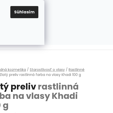
EUR
Prihlásenie
Registrácia
OV
PRAVIDLÁ PRE COOKIES
NASTAVENIA COOKIES
Súhlasím
PRÁZDNY KOŠÍK
NÁKUPNÝ
KOŠÍK
v
odná kozmetika
/
Starostlivosť o vlasy
/
Rastlinné
Zlatý preliv
rastlinná farba na vlasy Khadi 100 g
tý preliv
rastlinná
rba na vlasy Khadi
 g