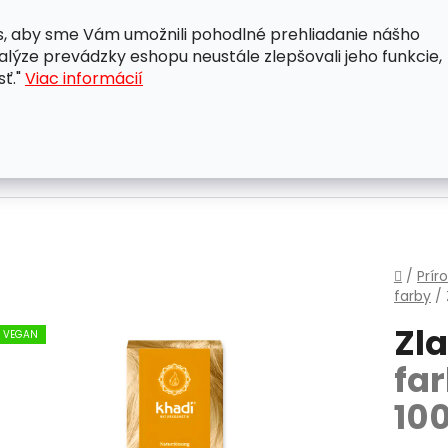
, aby sme Vám umožnili pohodlné prehliadanie nášho
A
OBCHODNÉ PODMIENKY
OCHRANA OSOBNÝCH ÚDAJ
lýze prevádzky eshopu neustále zlepšovali jeho funkcie,
sť."
Viac informácií
Domo
/
Prír
farby
/
Zla
VEGAN
fa
100