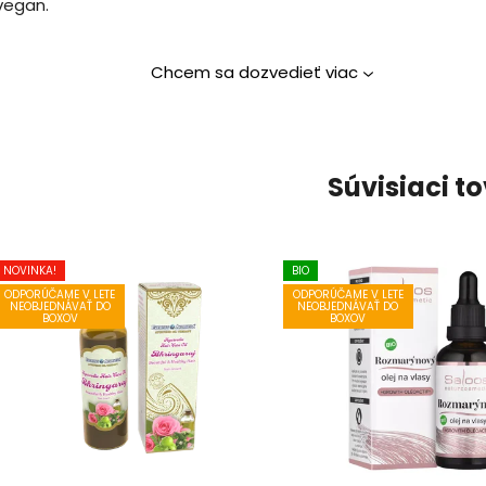
vegan.
Chcem sa dozvedieť viac
Súvisiaci t
NOVINKA!
BIO
ODPORÚČAME V LETE
ODPORÚČAME V LETE
NEOBJEDNÁVAŤ DO
NEOBJEDNÁVAŤ DO
BOXOV
BOXOV