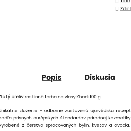
Tlač
Zdie
Popis
Diskusia
Zlatý preliv
rastlinná farba na vlasy Khadi 100 g
Unikátne zloženie - odborne zostavená ajurvédska recept
podľa prísnych európskych štandardov prírodnej kozmetiky 
Vyrobené z čerstvo spracovaných bylín, kvetov a ovocia.