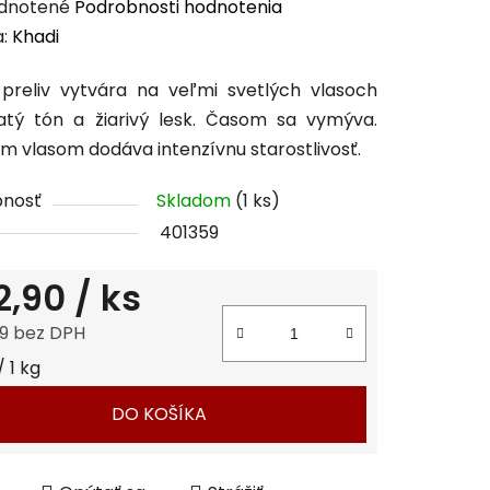
erné
dnotené
Podrobnosti hodnotenia
enie
a:
Khadi
tu
preliv vytvára na veľmi svetlých vlasoch
latý tón a žiarivý lesk. Časom sa vymýva.
 vlasom dodáva intenzívnu starostlivosť.
pnosť
Skladom
(1 ks)
čiek.
401359
2,90
/ ks
9 bez DPH
tková cena:
/ 1 kg
DO KOŠÍKA