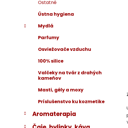
Ostatné
Ústna hygiena
Mydlá
Parfumy
Osviežovače vzduchu
100% silice
Valčeky na tvár z drahých
kameňov
Masti, gély a moxy
Príslušenstvo ku kozmetike
Aromaterapia
Čaje, bylinky, káva