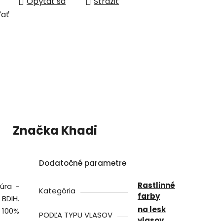
Opýtať sa
Strážiť
ľať
Značka
Khadi
Dodatočné parametre
Rastlinné
úra -
Kategória
farby
BDIH.
na lesk
 100%
PODĽA TYPU VLASOV
vlasov