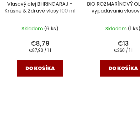
Vlasový olej BHRINGARAJ -
BIO ROZMARÍNOVÝ OLE
Krásne & Zdravé vlasy
100 ml
vypadávaniu vlaso
Skladom
(6 ks)
Skladom
(1 ks
€8,79
€13
Jednotková
Jednotková
€87,90 / 1 l
€260 / 1 l
cena:
cena:
DO KOŠÍKA
DO KOŠÍKA