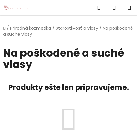
}
Hľadať
NÁKUP
Prejsť
na
KOŠÍK
obsah
Domov
/
Prírodná kozmetika
/
Starostlivosť o vlasy
/
Na poškodené
a suché vlasy
Na poškodené a suché
vlasy
Produkty ešte len pripravujeme.