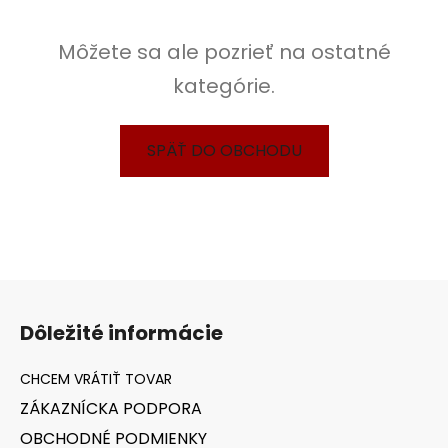
Môžete sa ale pozrieť na ostatné
kategórie.
SPÄŤ DO OBCHODU
Z
á
Dôležité informácie
p
ä
t
ZÁKAZNÍCKA PODPORA
i
OBCHODNÉ PODMIENKY
e