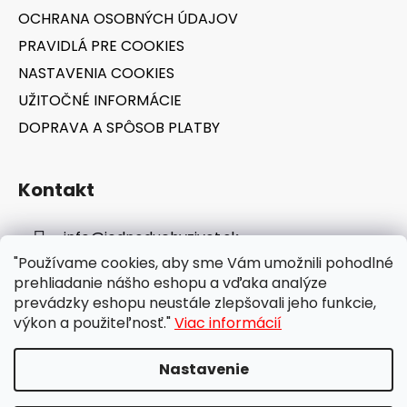
OCHRANA OSOBNÝCH ÚDAJOV
PRAVIDLÁ PRE COOKIES
NASTAVENIA COOKIES
UŽITOČNÉ INFORMÁCIE
DOPRAVA A SPÔSOB PLATBY
Kontakt
info
@
jednoduchyzivot.sk
"Používame cookies, aby sme Vám umožnili pohodlné
E-shop: 0948 647 767
prehliadanie nášho eshopu a vďaka analýze
prevádzky eshopu neustále zlepšovali jeho funkcie,
výkon a použiteľnosť."
Viac informácií
Nastavenie