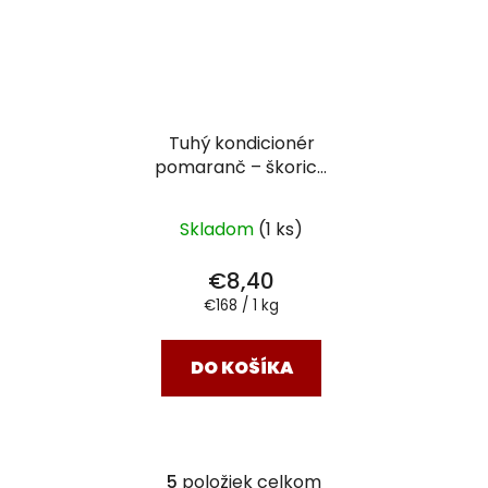
Tuhý kondicionér
pomaranč – škorica
Pre farbené vlasy a
zničené vlasy 50 g
Skladom
(1 ks)
€8,40
Jednotková
€168 / 1 kg
cena:
DO KOŠÍKA
5
položiek celkom