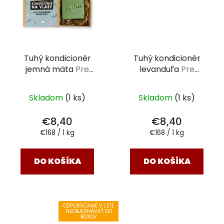
Tuhý kondicionér
Tuhý kondicionér
jemná mäta
Pre
levanduľa
Pre
farbené a zničené
normálne vlasy 50 g
vlasy 50 g
Skladom
(1 ks)
Skladom
(1 ks)
€8,40
€8,40
Jednotková
Jednotková
€168 / 1 kg
€168 / 1 kg
cena:
cena:
DO KOŠÍKA
DO KOŠÍKA
ODPORÚČAME V LETE
NEOBJEDNÁVAŤ DO
BOXOV