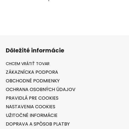
O
v
l
á
d
a
Z
c
á
i
Dôležité informácie
e
p
p
ä
r
t
v
ZÁKAZNÍCKA PODPORA
i
k
OBCHODNÉ PODMIENKY
e
y
v
OCHRANA OSOBNÝCH ÚDAJOV
ý
PRAVIDLÁ PRE COOKIES
p
NASTAVENIA COOKIES
i
s
UŽITOČNÉ INFORMÁCIE
u
DOPRAVA A SPÔSOB PLATBY