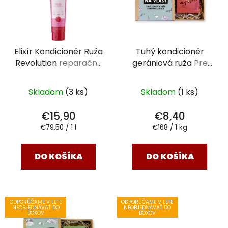
i
s
p
r
Elixír Kondicionér Ruža
Tuhý kondicionér
o
Revolution
reparačný
gerániová ruža
Pre
d
200 ml
farbené a zničené
u
vlasy 50 g
k
Skladom
(3 ks)
Skladom
(1 ks)
t
€15,90
€8,40
o
Jednotková
Jednotková
€79,50 / 1 l
€168 / 1 kg
v
cena:
cena:
DO KOŠÍKA
DO KOŠÍKA
ODPORÚČAME V LETE
ODPORÚČAME V LETE
NEOBJEDNÁVAŤ DO
NEOBJEDNÁVAŤ DO
BOXOV
BOXOV