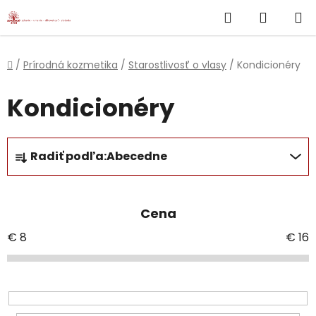
}
Hľadať
NÁKUP
Prejsť
na
KOŠÍK
obsah
Domov
/
Prírodná kozmetika
/
Starostlivosť o vlasy
/
Kondicionéry
Kondicionéry
R
Radiť podľa:
Abecedne
a
d
e
Cena
n
i
€
8
€
16
e
p
r
o