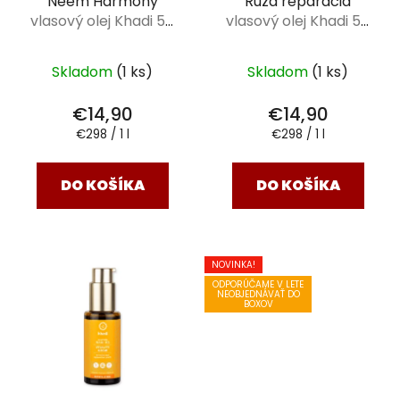
Neem Harmony
Ruža reparácia
vlasový olej Khadi 50
vlasový olej Khadi 50
ml
ml
Skladom
(1 ks)
Skladom
(1 ks)
€14,90
€14,90
Jednotková
Jednotková
€298 / 1 l
€298 / 1 l
cena:
cena:
DO KOŠÍKA
DO KOŠÍKA
NOVINKA!
ODPORÚČAME V LETE
NEOBJEDNÁVAŤ DO
BOXOV