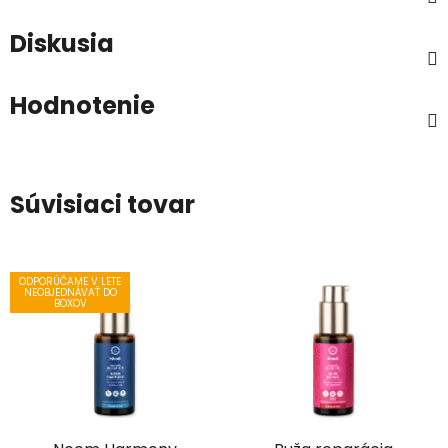
Diskusia
Hodnotenie
Súvisiaci tovar
ODPORÚČAME V LETE
NEOBJEDNÁVAŤ DO
BOXOV