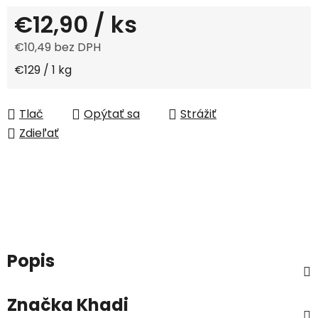
€12,90
/ ks
€10,49 bez DPH
Jednotková cena:
€129 / 1 kg
Tlač
Opýtať sa
Strážiť
Zdieľať
Popis
Značka
Khadi