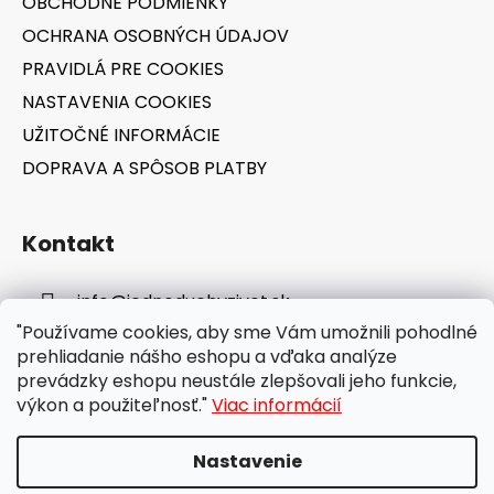
OBCHODNÉ PODMIENKY
e
OCHRANA OSOBNÝCH ÚDAJOV
PRAVIDLÁ PRE COOKIES
NASTAVENIA COOKIES
UŽITOČNÉ INFORMÁCIE
DOPRAVA A SPÔSOB PLATBY
Kontakt
info
@
jednoduchyzivot.sk
"Používame cookies, aby sme Vám umožnili pohodlné
E-shop: 0948 647 767
prehliadanie nášho eshopu a vďaka analýze
prevádzky eshopu neustále zlepšovali jeho funkcie,
výkon a použiteľnosť."
Viac informácií
Nastavenie