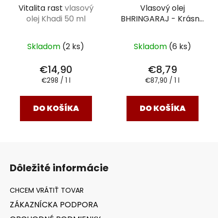
Vitalita rast
vlasový
Vlasový olej
olej Khadi 50 ml
BHRINGARAJ - Krásne
& Zdravé vlasy
100 ml
Skladom
(2 ks)
Skladom
(6 ks)
€14,90
€8,79
Jednotková
Jednotková
€298 / 1 l
€87,90 / 1 l
cena:
cena:
DO KOŠÍKA
DO KOŠÍKA
Z
á
Dôležité informácie
p
ä
t
ZÁKAZNÍCKA PODPORA
i