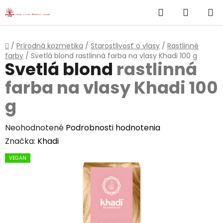
}
Hľadať
NÁKUP
Prejsť
na
KOŠÍK
obsah
Domov
/
Prírodná kozmetika
/
Starostlivosť o vlasy
/
Rastlinné
farby
/
Svetlá blond
rastlinná farba na vlasy Khadi 100 g
Svetlá blond
rastlinná
farba na vlasy Khadi 100
g
Priemerné
Neohodnotené
Podrobnosti hodnotenia
hodnotenie
Značka:
Khadi
produktu
VEGAN
je
0,0
z
5
hviezdičiek.