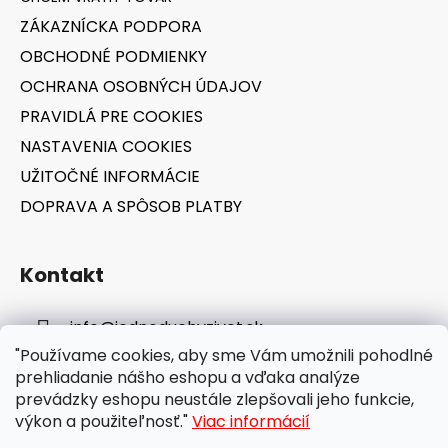
t
ZÁKAZNÍCKA PODPORA
i
OBCHODNÉ PODMIENKY
e
OCHRANA OSOBNÝCH ÚDAJOV
PRAVIDLÁ PRE COOKIES
NASTAVENIA COOKIES
UŽITOČNÉ INFORMÁCIE
DOPRAVA A SPÔSOB PLATBY
Kontakt
info
@
jednoduchyzivot.sk
"Používame cookies, aby sme Vám umožnili pohodlné
E-shop: 0948 647 767
prehliadanie nášho eshopu a vďaka analýze
prevádzky eshopu neustále zlepšovali jeho funkcie,
výkon a použiteľnosť."
Viac informácií