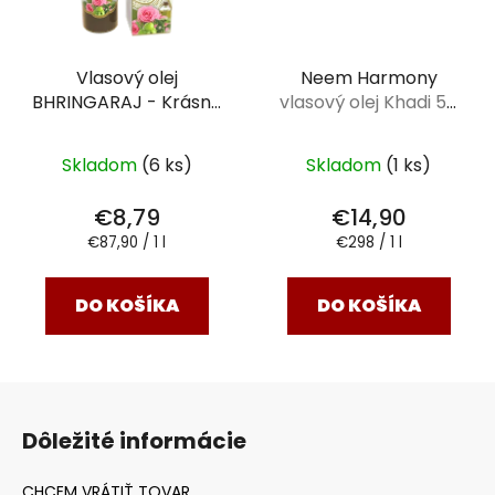
Vlasový olej
Neem Harmony
BHRINGARAJ - Krásne
vlasový olej Khadi 50
& Zdravé vlasy
100 ml
ml
Skladom
(6 ks)
Skladom
(1 ks)
€8,79
€14,90
Jednotková
Jednotková
€87,90 / 1 l
€298 / 1 l
cena:
cena:
DO KOŠÍKA
DO KOŠÍKA
Z
á
Dôležité informácie
p
ä