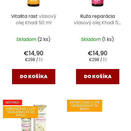
Vitalita rast
vlasový
Ruža reparácia
olej Khadi 50 ml
vlasový olej Khadi 50
ml
Skladom
(2 ks)
Skladom
(1 ks)
€14,90
€14,90
Jednotková
Jednotková
€298 / 1 l
€298 / 1 l
cena:
cena:
DO KOŠÍKA
DO KOŠÍKA
NOVINKA!
ODPORÚČAME V LETE
NEOBJEDNÁVAŤ DO
ODPORÚČAME V LETE
BOXOV
NEOBJEDNÁVAŤ DO
BOXOV