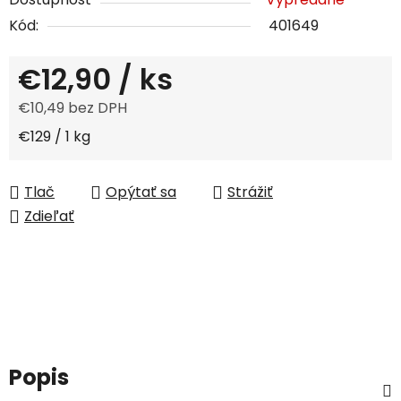
Kód:
401649
€12,90
/ ks
€10,49 bez DPH
Jednotková cena:
€129 / 1 kg
Tlač
Opýtať sa
Strážiť
Zdieľať
Popis