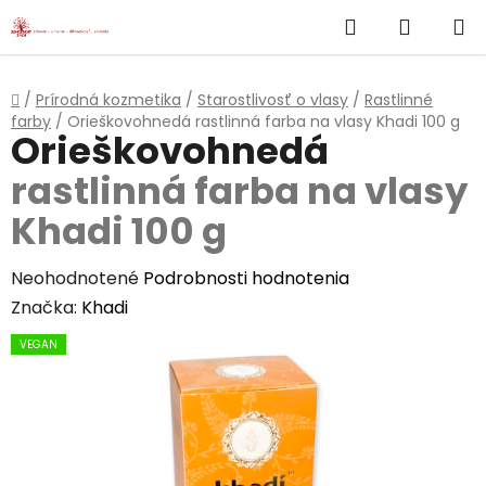
}
Hľadať
NÁKUP
Prejsť
na
KOŠÍK
obsah
Domov
/
Prírodná kozmetika
/
Starostlivosť o vlasy
/
Rastlinné
farby
/
Orieškovohnedá
rastlinná farba na vlasy Khadi 100 g
Orieškovohnedá
rastlinná farba na vlasy
Khadi 100 g
Priemerné
Neohodnotené
Podrobnosti hodnotenia
hodnotenie
Značka:
Khadi
produktu
VEGAN
je
0,0
z
5
hviezdičiek.