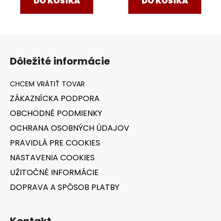
DO KOŠÍKA
DO KOŠÍKA
Z
á
Dôležité informácie
p
ä
t
ZÁKAZNÍCKA PODPORA
i
OBCHODNÉ PODMIENKY
e
OCHRANA OSOBNÝCH ÚDAJOV
PRAVIDLÁ PRE COOKIES
NASTAVENIA COOKIES
UŽITOČNÉ INFORMÁCIE
DOPRAVA A SPÔSOB PLATBY