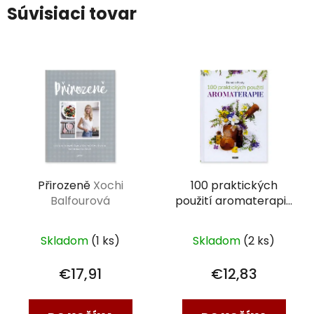
Súvisiaci tovar
Přirozeně
Xochi
100 praktických
Balfourová
použití aromaterapie
Daniéle Festy
Skladom
(1 ks)
Skladom
(2 ks)
€17,91
€12,83