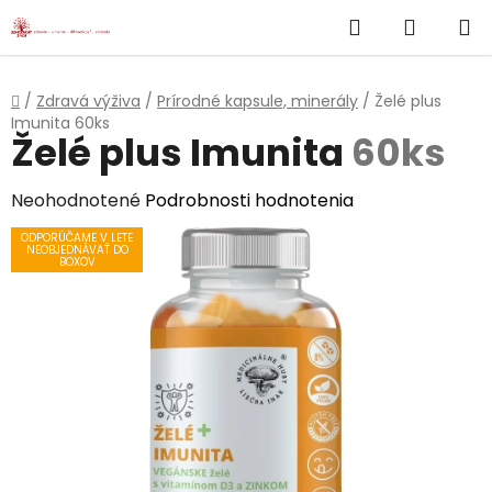
}
Hľadať
NÁKUP
Prejsť
na
KOŠÍK
obsah
Domov
/
Zdravá výživa
/
Prírodné kapsule, minerály
/
Želé plus
Imunita
60ks
Želé plus Imunita
60ks
Priemerné
Neohodnotené
Podrobnosti hodnotenia
hodnotenie
ODPORÚČAME V LETE
NEOBJEDNÁVAŤ DO
produktu
BOXOV
je
0,0
z
5
hviezdičiek.