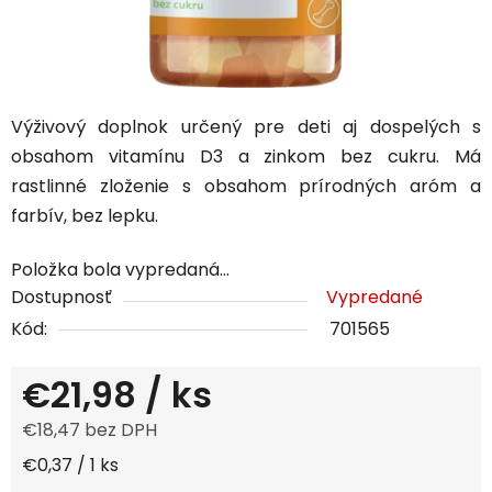
Výživový doplnok určený pre deti aj dospelých s
obsahom vitamínu D3 a zinkom bez cukru. Má
rastlinné zloženie s obsahom prírodných aróm a
farbív, bez lepku.
Položka bola vypredaná…
Dostupnosť
Vypredané
Kód:
701565
€21,98
/ ks
€18,47 bez DPH
Jednotková cena:
€0,37 / 1 ks