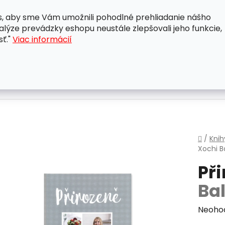
, aby sme Vám umožnili pohodlné prehliadanie nášho
A
OBCHODNÉ PODMIENKY
OCHRANA OSOBNÝCH ÚDAJ
lýze prevádzky eshopu neustále zlepšovali jeho funkcie,
sť."
Viac informácií
Domo
/
Knih
Xochi B
Př
Ba
Priem
Neoho
hodnot