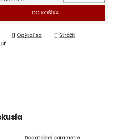
tková cena:
DO KOŠÍKA
Opýtať sa
Strážiť
ľať
skusia
Dodatočné parametre