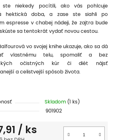
 ste niekedy pocítili, ako vás pohlcuje
tu
á hektická doba, a zase ste siahli po
om espresse v chabej nádeji, že zajtra bude
, skúste sa tentokrát vydať novou cestou.
Balfourová vo svojej knihe ukazuje, ako sa dá
čiek.
ať vlastnému telu, spomaliť a bez
ických očistných kúr či diét nájsť
nejší a celistvejší spôsob života.
pnosť
Skladom
(1 ks)
901902
7,91
/ ks
6 bez DPH