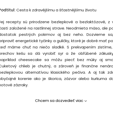
Podtitul:
Cesta k zdravějšímu a šťastnějšímu životu
Jej recepty sú prirodzene bezlepkové a bezlaktózové, z v
časti založené na rastlinnej strave. Neodmieta mäso, ale p
dostatok pestrých pokrmov aj bez neho.
Dozvieme sa
pripraviť energetické tyčinky a guličky, ktoré je dobré mať po
keď máme chuť na niečo sladké. S prekvapením zistíme,
orechov kešu sa dá vyrobiť syr a že obľúbené zákusk
napríklad cheesecake sa môžu piecť bez múky aj smo
Cuketový chlieb je chutný, a zároveň je finančne nenár
bezlepkovou alternatívou klasického pečiva. A aj tak zda
obyčajné korenie ako je škorica, zázvor alebo kurkuma d
hotové zázraky.
Chcem sa dozvedieť viac