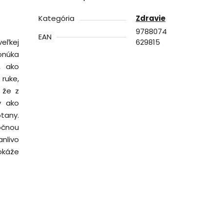
Kategória
Zdravie
9788074
EAN
eľkej
629815
onúka
, ako
 ruke,
 že z
y ako
tany.
očnou
nlivo
okáže