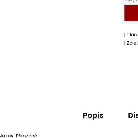
Jedno
Tlač
Zdie
Popis
Di
Názov:
Přirozeně