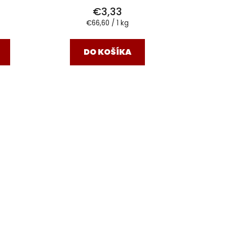
€3,33
Jednotková
€66,60 / 1 kg
cena:
DO KOŠÍKA