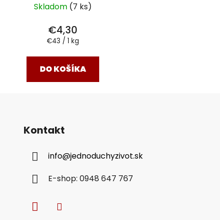
Skladom
(7 ks)
€4,30
Jednotková
€43 / 1 kg
cena:
DO KOŠÍKA
Kontakt
info
@
jednoduchyzivot.sk
E-shop: 0948 647 767