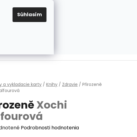
EUR
Prihlásenie
Registrácia
OV
PRAVIDLÁ PRE COOKIES
NASTAVENIA COOKIES
Súhlasím
PRÁZDNY KOŠÍK
NÁKUPNÝ
KOŠÍK
v
y a vykladacie karty
/
Knihy
/
Zdravie
/
Přirozeně
alfourová
irozeně
Xochi
lfourová
erné
dnotené
Podrobnosti hodnotenia
enie