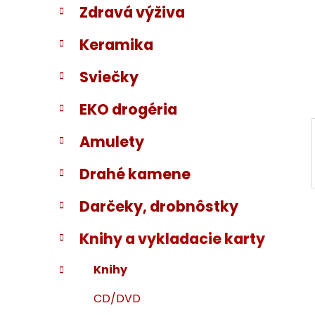
Zdravá výživa
i
a
e
n
Keramika
e
l
Sviečky
EKO drogéria
Amulety
Drahé kamene
Darčeky, drobnôstky
Knihy a vykladacie karty
Knihy
CD/DVD