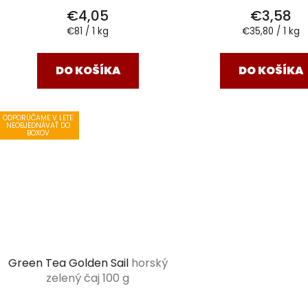
€4,05
€3,58
Jednotková
Jednotková
€81 / 1 kg
€35,80 / 1 kg
cena:
cena:
DO KOŠÍKA
DO KOŠÍKA
ODPORÚČAME V LETE
NEOBJEDNÁVAŤ DO
BOXOV
Green Tea Golden Sail
horský
zelený čaj 100 g