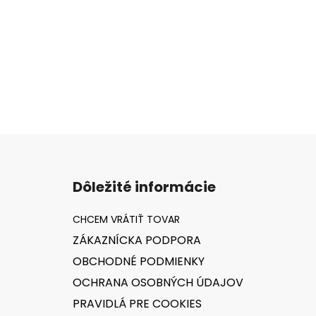
Z
á
Dôležité informácie
p
ä
t
ZÁKAZNÍCKA PODPORA
i
OBCHODNÉ PODMIENKY
e
OCHRANA OSOBNÝCH ÚDAJOV
PRAVIDLÁ PRE COOKIES