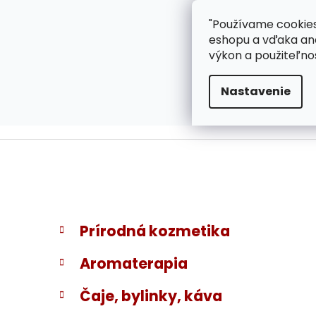
}
Prejsť
"Používame cookies
ZÁKAZNÍCKA PODPOR
na
eshopu a vďaka ana
obsah
výkon a použiteľno
Nastavenie
B
K
Preskočiť
Prírodná kozmetika
a
kategórie
o
t
č
Aromaterapia
e
n
g
ý
Čaje, bylinky, káva
ó
p
r