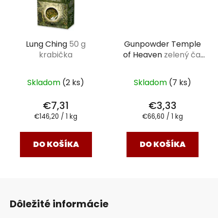
Lung Ching
50 g
Gunpowder Temple
krabička
of Heaven
zelený čaj
50 g
Skladom
(2 ks)
Skladom
(7 ks)
€7,31
€3,33
Jednotková
Jednotková
€146,20 / 1 kg
€66,60 / 1 kg
cena:
cena:
DO KOŠÍKA
DO KOŠÍKA
Z
á
Dôležité informácie
p