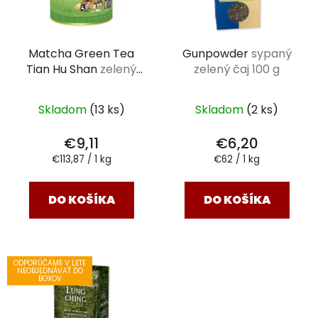
Matcha Green Tea
Gunpowder
sypaný
Tian Hu Shan
zelený
zelený čaj 100 g
čaj 80 g
Skladom
(13 ks)
Skladom
(2 ks)
€9,11
€6,20
Jednotková
Jednotková
€113,87 / 1 kg
€62 / 1 kg
cena:
cena:
DO KOŠÍKA
DO KOŠÍKA
ODPORÚČAME V LETE
NEOBJEDNÁVAŤ DO
BOXOV