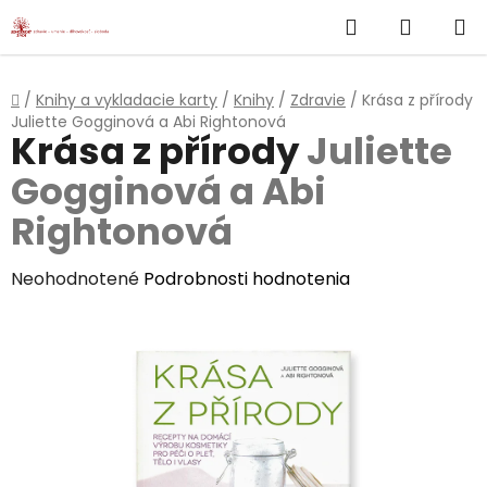
}
Hľadať
NÁKUP
Prejsť
na
KOŠÍK
obsah
Domov
/
Knihy a vykladacie karty
/
Knihy
/
Zdravie
/
Krása z přírody
Juliette Gogginová a Abi Rightonová
Krása z přírody
Juliette
Gogginová a Abi
Rightonová
Priemerné
Neohodnotené
Podrobnosti hodnotenia
hodnotenie
produktu
je
0,0
z
5
hviezdičiek.