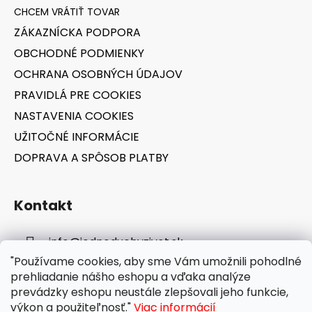
ä
t
ZÁKAZNÍCKA PODPORA
i
OBCHODNÉ PODMIENKY
e
OCHRANA OSOBNÝCH ÚDAJOV
PRAVIDLÁ PRE COOKIES
NASTAVENIA COOKIES
UŽITOČNÉ INFORMÁCIE
DOPRAVA A SPÔSOB PLATBY
Kontakt
info
@
jednoduchyzivot.sk
"Používame cookies, aby sme Vám umožnili pohodlné
E-shop: 0948 647 767
prehliadanie nášho eshopu a vďaka analýze
prevádzky eshopu neustále zlepšovali jeho funkcie,
výkon a použiteľnosť."
Viac informácií