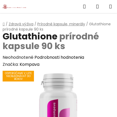
}
Hľadať
NÁKUP
Prejsť
na
KOŠÍK
obsah
Domov
/
Zdravá výživa
/
Prírodné kapsule, minerály
/
Glutathione
prírodné kapsule 90 ks
Glutathione
prírodné
kapsule 90 ks
Priemerné
Neohodnotené
Podrobnosti hodnotenia
hodnotenie
Značka:
Kompava
produktu
ODPORÚČAME V LETE
NEOBJEDNÁVAŤ DO
je
BOXOV
0,0
z
5
hviezdičiek.