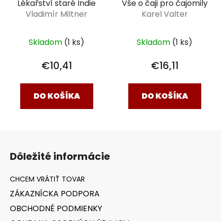
Vše o čaji pro čajomily
Lékařství staré Indie
Karel Valter
Vladimír Miltner
Skladom
(1 ks)
Skladom
(1 ks)
€16,11
€10,41
DO KOŠÍKA
DO KOŠÍKA
Z
á
Dôležité informácie
p
ä
t
ZÁKAZNÍCKA PODPORA
i
OBCHODNÉ PODMIENKY
e