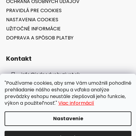
OCHRANA OSOBNÝCH ÚDAJOV
PRAVIDLÁ PRE COOKIES
NASTAVENIA COOKIES
UŽITOČNÉ INFORMÁCIE
DOPRAVA A SPÔSOB PLATBY
Kontakt
info
@
jednoduchyzivot.sk
"Používame cookies, aby sme Vám umožnili pohodlné
E-shop: 0948 647 767
prehliadanie nášho eshopu a vďaka analýze
prevádzky eshopu neustále zlepšovali jeho funkcie,
výkon a použiteľnosť."
Viac informácií
Nastavenie
Vytvoril Shoptet