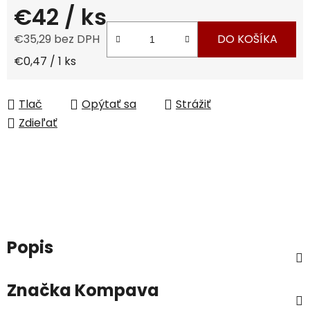
€42
/ ks
€35,29 bez DPH
DO KOŠÍKA
Jednotková cena:
€0,47 / 1 ks
Tlač
Opýtať sa
Strážiť
Zdieľať
Popis
Značka
Kompava