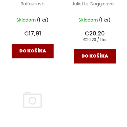
Balfourová
Juliette Gogginová a
Abi Rightonová
Skladom
(1 ks)
Skladom
(1 ks)
€17,91
€20,20
Jednotková
€20,20 / 1 ks
cena:
DO KOŠÍKA
DO KOŠÍKA