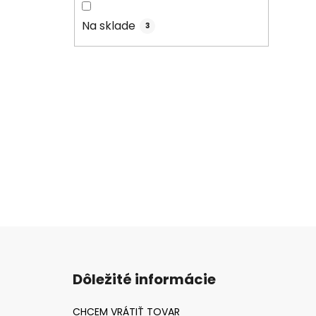
Na sklade
3
Z
á
Dôležité informácie
p
ä