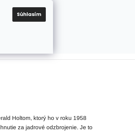
EUR
Prihlásenie
Registrácia
OV
PRAVIDLÁ PRE COOKIES
NASTAVENIA COOKIES
Súhlasím
PRÁZDNY KOŠÍK
NÁKUPNÝ
KOŠÍK
ld Holtom, ktorý ho v roku 1958
hnutie za jadrové odzbrojenie. Je to