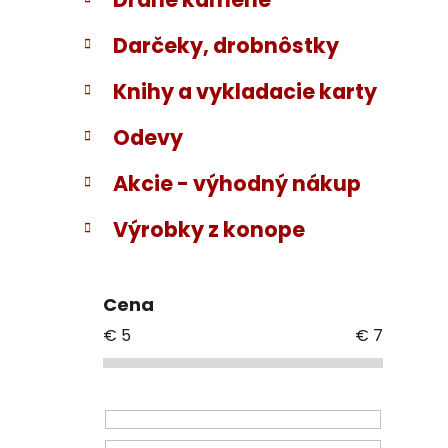
Darčeky, drobnôstky
Knihy a vykladacie karty
Odevy
Akcie - výhodný nákup
Výrobky z konope
Cena
€
5
€
7