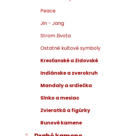
Peace
Jin - Jang
Strom života
Ostatné kultové symboly
Kresťanské a židovské
Indiánske a zverokruh
Mandaly a srdiečka
Slnko a mesiac
Zvieratká a figúrky
Runové kamene
Drahé kamene