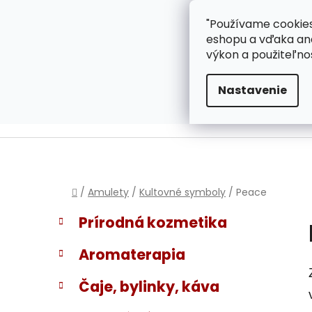
}
Prejsť
"Používame cookies
ZÁKAZNÍCKA PODPOR
na
eshopu a vďaka ana
obsah
výkon a použiteľno
Nastavenie
Domov
/
Amulety
/
Kultovné symboly
/
Peace
B
K
Preskočiť
Prírodná kozmetika
a
kategórie
o
t
č
Aromaterapia
e
n
g
ý
Čaje, bylinky, káva
ó
p
r