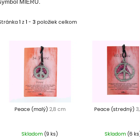
symbol MIERU.
Stránka
1
z
1
-
3
položiek celkom
V
ý
p
i
s
p
r
o
d
Peace (malý)
2,8 cm
Peace (stredný)
3
u
k
t
Skladom
(9 ks)
Skladom
(6 ks
o