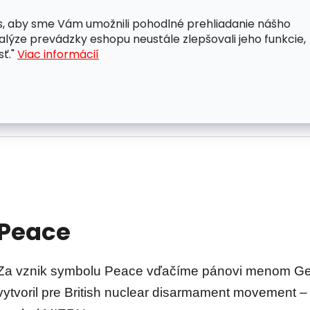
, aby sme Vám umožnili pohodlné prehliadanie nášho
A
OBCHODNÉ PODMIENKY
OCHRANA OSOBNÝCH ÚDAJ
lýze prevádzky eshopu neustále zlepšovali jeho funkcie,
sť."
Viac informácií
Peace
Za vznik symbolu Peace vďačíme pánovi menom Gera
vytvoril pre British nuclear disarmament movement – 