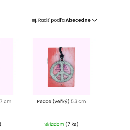
R
Radiť podľa:
Abecedne
a
d
e
n
i
e
p
r
o
d
u
,7 cm
Peace (veľký)
5,3 cm
k
t
o
)
Skladom
(7 ks)
v