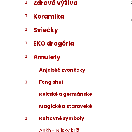
Zdravá výživa
i
a
e
n
Keramika
e
l
Sviečky
EKO drogéria
Amulety
Anjelské zvončeky
Feng shui
Keltské a germánske
Magické a staroveké
Kultovné symboly
Ankh - Nílsky kríž