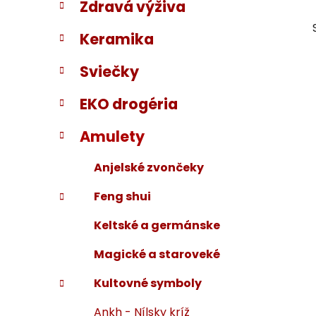
Zdravá výživa
i
a
e
n
Keramika
e
l
Sviečky
EKO drogéria
Amulety
Anjelské zvončeky
Feng shui
Keltské a germánske
Magické a staroveké
Kultovné symboly
Ankh - Nílsky kríž