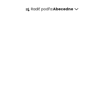
R
Radiť podľa:
Abecedne
a
d
e
n
i
e
p
r
o
d
u
k
t
o
v