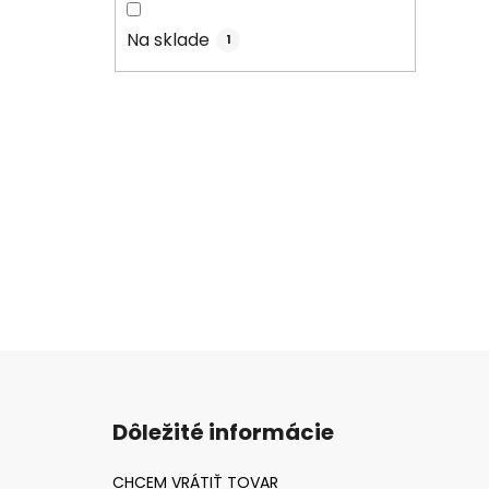
Na sklade
1
Z
á
Dôležité informácie
p
ä