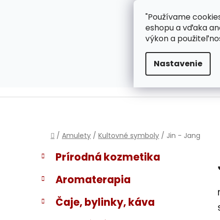
}
Prejsť
"Používame cookies
ZÁKAZNÍCKA PODPOR
na
eshopu a vďaka ana
obsah
výkon a použiteľno
Nastavenie
Domov
/
Amulety
/
Kultovné symboly
/
Jin - Jang
B
K
Preskočiť
Prírodná kozmetika
a
kategórie
o
t
č
Aromaterapia
e
n
g
ý
Čaje, bylinky, káva
ó
p
r