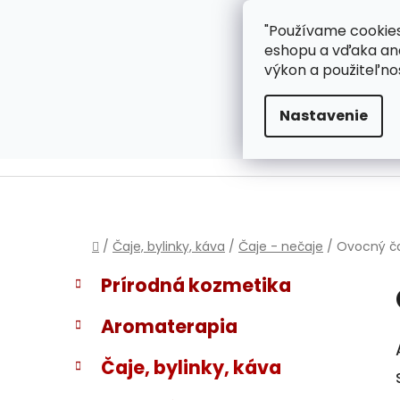
}
Prejsť
"Používame cookies
ZÁKAZNÍCKA PODPOR
na
eshopu a vďaka ana
obsah
výkon a použiteľno
Nastavenie
Domov
/
Čaje, bylinky, káva
/
Čaje - nečaje
/
Ovocný ča
B
K
Preskočiť
Prírodná kozmetika
a
kategórie
o
t
č
Aromaterapia
e
n
g
ý
Čaje, bylinky, káva
ó
p
r