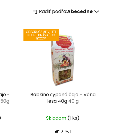
R
Radiť podľa:
Abecedne
a
d
e
ODPORÚČAME V LETE
NEOBJEDNÁVAŤ DO
n
BOXOV
i
e
p
r
o
d
u
aje -
Babkine sypané čaje - Vôňa
k
a
50g
lesa 40g
40 g
t
o
)
Skladom
(1 ks)
v
€7,51