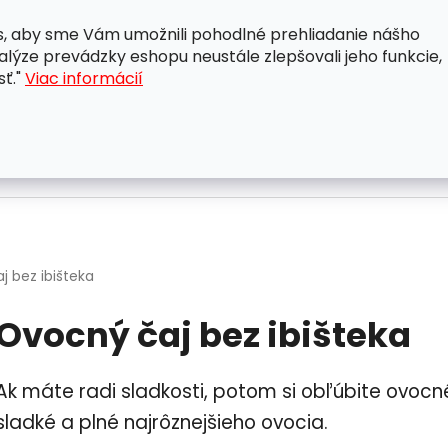
, aby sme Vám umožnili pohodlné prehliadanie nášho
A
OBCHODNÉ PODMIENKY
OCHRANA OSOBNÝCH ÚDAJ
lýze prevádzky eshopu neustále zlepšovali jeho funkcie,
sť."
Viac informácií
j bez ibišteka
Ovocný čaj bez ibišteka
Ak máte radi sladkosti, potom si obľúbite ovocné
sladké a plné najrôznejšieho ovocia.