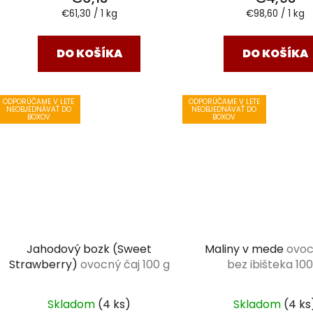
Jednotková
Jednotková
€61,30 / 1 kg
€98,60 / 1 kg
cena:
cena:
DO KOŠÍKA
DO KOŠÍKA
ODPORÚČAME V LETE
ODPORÚČAME V LETE
NEOBJEDNÁVAŤ DO
NEOBJEDNÁVAŤ DO
BOXOV
BOXOV
Jahodový bozk (Sweet
Maliny v mede
ovoc
Strawberry)
ovocný čaj 100 g
bez ibišteka 100
Skladom
(4 ks)
Skladom
(4 ks