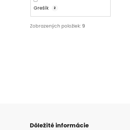
Grešík
2
Zobrazených položiek:
9
Z
á
Dôležité informácie
p