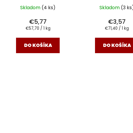
Skladom
(4 ks)
Skladom
(3 ks
€5,77
€3,57
Jednotková
Jednotková
€57,70 / 1 kg
€71,40 / 1 kg
cena:
cena:
DO KOŠÍKA
DO KOŠÍKA
O
v
l
á
d
a
c
i
e
p