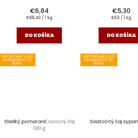
€6,84
€5,30
Jednotková
Jednotková
€68,40 / 1 kg
€53 / 1 kg
cena:
cena:
DO KOŠÍKA
DO KOŠÍKA
ODPORÚČAME V LETE
ODPORÚČAME V LETE
NEOBJEDNÁVAŤ DO
NEOBJEDNÁVAŤ DO
BOXOV
BOXOV
Sladký pomaranč
ovocný čaj
Sviatočný čaj sypa
100 g