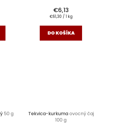
€6,13
Jednotková
€61,30 / 1 kg
cena:
DO KOŠÍKA
ný
50 g
Tekvica-kurkuma
ovocný čaj
100 g