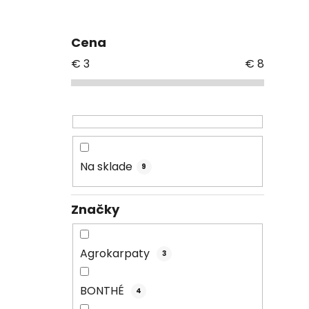
Cena
€
3
€
8
Na sklade
9
Značky
Agrokarpaty
3
BONTHÉ
4