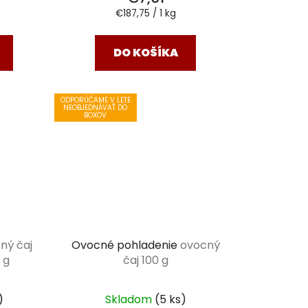
Jednotková
€187,75 / 1 kg
cena:
DO KOŠÍKA
ODPORÚČAME V LETE
NEOBJEDNÁVAŤ DO
BOXOV
ný čaj
Ovocné pohladenie
ovocný
 g
čaj 100 g
)
Skladom
(5 ks)