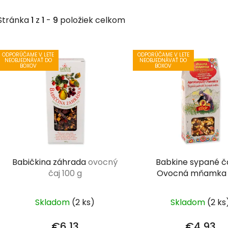
Stránka
1
z
1
-
9
položiek celkom
V
ODPORÚČAME V LETE
ODPORÚČAME V LETE
ý
NEOBJEDNÁVAŤ DO
NEOBJEDNÁVAŤ DO
BOXOV
BOXOV
p
i
s
p
r
o
d
Babičkina záhrada
ovocný
Babkine sypané č
u
čaj 100 g
Ovocná mňamk
k
t
Skladom
(2 ks)
Skladom
(2 ks
o
v
€6,13
€4,93