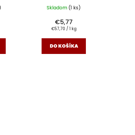
)
Skladom
(1 ks)
€5,77
Jednotková
€57,70 / 1 kg
cena:
DO KOŠÍKA