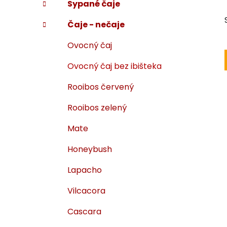
Sypané čaje
i
a
e
n
Čaje - nečaje
e
l
Ovocný čaj
Ovocný čaj bez ibišteka
Rooibos červený
Rooibos zelený
Mate
Honeybush
Lapacho
Vilcacora
Cascara