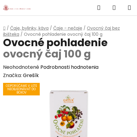
}
Hľadať
NÁKUP
Prejsť
na
KOŠÍK
obsah
Domov
/
Čaje, bylinky, káva
/
Čaje - nečaje
/
Ovocný čaj bez
ibišteka
/
Ovocné pohladenie
ovocný čaj 100 g
Ovocné pohladenie
ovocný čaj 100 g
Priemerné
Neohodnotené
Podrobnosti hodnotenia
hodnotenie
Značka:
Grešík
produktu
ODPORÚČAME V LETE
NEOBJEDNÁVAŤ DO
je
BOXOV
0,0
z
5
hviezdičiek.