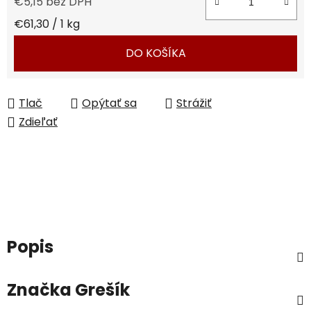
€5,15 bez DPH
Jednotková cena:
€61,30 / 1 kg
DO KOŠÍKA
Tlač
Opýtať sa
Strážiť
Zdieľať
Popis
Značka
Grešík