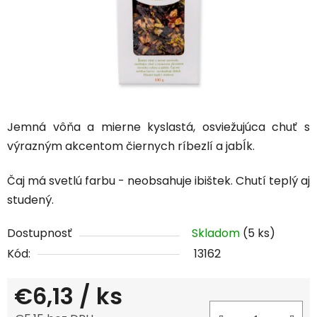
Jemná vôňa a mierne kyslastá, osviežujúca chuť s
výrazným akcentom čiernych ríbezlí a jabĺk.
Čaj má svetlú farbu - neobsahuje ibištek. Chutí teplý aj
studený.
Dostupnosť
Skladom
(5 ks)
Kód:
13162
€6,13
/ ks