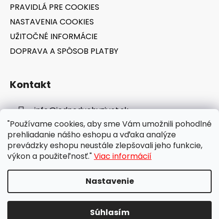
PRAVIDLÁ PRE COOKIES
NASTAVENIA COOKIES
UŽITOČNÉ INFORMÁCIE
DOPRAVA A SPÔSOB PLATBY
Kontakt
info
@
jednoduchyzivot.sk
"Používame cookies, aby sme Vám umožnili pohodlné
E-shop: 0948 647 767
prehliadanie nášho eshopu a vďaka analýze
prevádzky eshopu neustále zlepšovali jeho funkcie,
výkon a použiteľnosť."
Viac informácií
Nastavenie
Vytvoril Shoptet
Súhlasím
Copyright 2026
jednoduchyzivot.sk
. Všetky práva