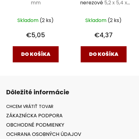
mm
nerezové
5,2 x 5,4 x
3,3 cm
Skladom
(2 ks)
Skladom
(2 ks)
€5,05
€4,37
DO KOŠÍKA
DO KOŠÍKA
Z
á
Dôležité informácie
p
ä
t
ZÁKAZNÍCKA PODPORA
i
OBCHODNÉ PODMIENKY
e
OCHRANA OSOBNÝCH ÚDAJOV