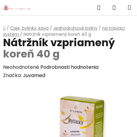
}
Hľadať
NÁKUP
Prejsť
na
KOŠÍK
obsah
Domov
/
Čaje, bylinky, káva
/
Jednodruhové byliny
/
na tráviaci
systém
/
Nátržník vzpriamený
koreň 40 g
Nátržník vzpriamený
koreň 40 g
Priemerné
Neohodnotené
Podrobnosti hodnotenia
hodnotenie
Značka:
Juvamed
produktu
je
0,0
z
5
hviezdičiek.