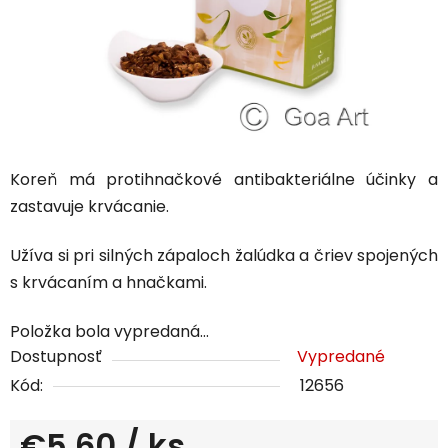
Koreň má protihnačkové antibakteriálne účinky a
zastavuje krvácanie.
Užíva si pri silných zápaloch žalúdka a čriev spojených
s krvácaním a hnačkami.
Položka bola vypredaná…
Dostupnosť
Vypredané
Kód:
12656
€5,60
/ ks