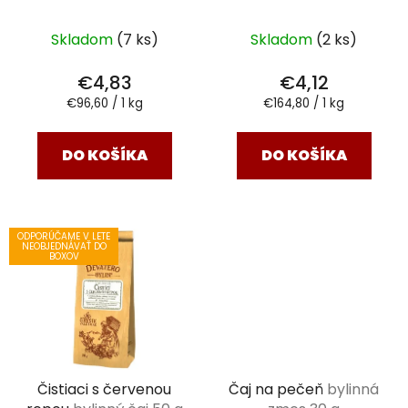
Skladom
(7 ks)
Skladom
(2 ks)
€4,83
€4,12
Jednotková
Jednotková
€96,60 / 1 kg
€164,80 / 1 kg
cena:
cena:
DO KOŠÍKA
DO KOŠÍKA
ODPORÚČAME V LETE
NEOBJEDNÁVAŤ DO
BOXOV
Čistiaci s červenou
Čaj na pečeň
bylinná