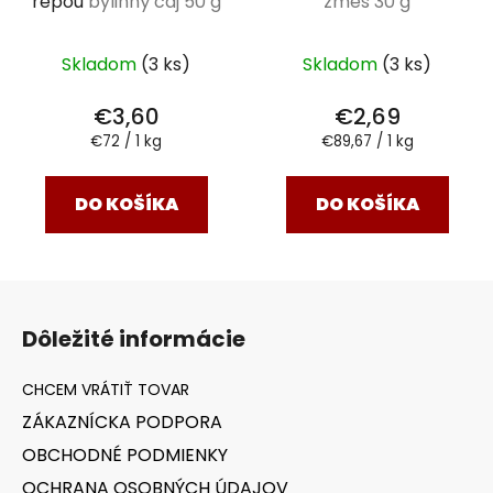
repou
bylinný čaj 50 g
zmes 30 g
Skladom
(3 ks)
Skladom
(3 ks)
€3,60
€2,69
Jednotková
Jednotková
€72 / 1 kg
€89,67 / 1 kg
cena:
cena:
DO KOŠÍKA
DO KOŠÍKA
Z
á
Dôležité informácie
p
ä
t
ZÁKAZNÍCKA PODPORA
i
OBCHODNÉ PODMIENKY
e
OCHRANA OSOBNÝCH ÚDAJOV