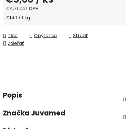
€4,71 bez DPH
Jednotková cena:
€140 / 1 kg
Tlač
Opýtať sa
Strážiť
Zdieľať
Popis
Značka
Juvamed