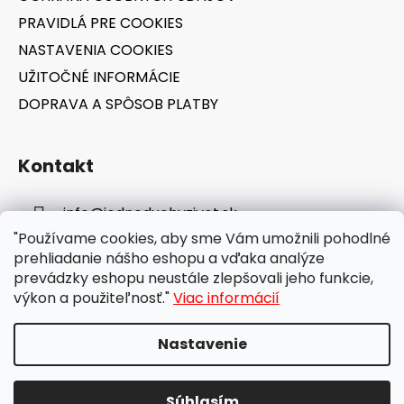
PRAVIDLÁ PRE COOKIES
NASTAVENIA COOKIES
UŽITOČNÉ INFORMÁCIE
DOPRAVA A SPÔSOB PLATBY
Kontakt
info
@
jednoduchyzivot.sk
"Používame cookies, aby sme Vám umožnili pohodlné
E-shop: 0948 647 767
prehliadanie nášho eshopu a vďaka analýze
prevádzky eshopu neustále zlepšovali jeho funkcie,
výkon a použiteľnosť."
Viac informácií
Nastavenie
Vytvoril Shoptet
Súhlasím