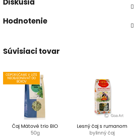
Diskusia
Hodnotenie
Súvisiaci tovar
ODPORÚČAME V LETE
NEOBJEDNÁVAŤ DO
BOXOV
Čaj Mätové trio BIO
Lesný čaj s rumanom
50g
bylinný čaj