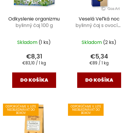
Odkyslenie organizmu
Veselá Veľká noc
bylinný čaj 100 g
bylinný čaj s ovocím
BIO 60 g
Skladom
(1 ks)
Skladom
(2 ks)
€8,31
€5,34
Jednotková
Jednotková
€83,10 / 1 kg
€89 / 1 kg
cena:
cena:
DO KOŠÍKA
DO KOŠÍKA
ODPORÚČAME V LETE
ODPORÚČAME V LETE
NEOBJEDNÁVAŤ DO
NEOBJEDNÁVAŤ DO
BOXOV
BOXOV