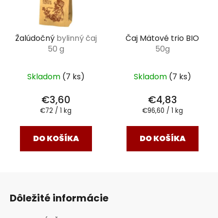
Žalúdočný
bylinný čaj
Čaj Mätové trio BIO
50 g
50g
Skladom
(7 ks)
Skladom
(7 ks)
€3,60
€4,83
Jednotková
Jednotková
€72 / 1 kg
€96,60 / 1 kg
cena:
cena:
DO KOŠÍKA
DO KOŠÍKA
Z
á
Dôležité informácie
p
ä