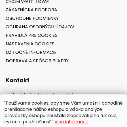
t
ZÁKAZNÍCKA PODPORA
i
OBCHODNÉ PODMIENKY
e
OCHRANA OSOBNÝCH ÚDAJOV
PRAVIDLÁ PRE COOKIES
NASTAVENIA COOKIES
UŽITOČNÉ INFORMÁCIE
DOPRAVA A SPÔSOB PLATBY
Kontakt
info
@
jednoduchyzivot.sk
"Používame cookies, aby sme Vám umožnili pohodlné
E-shop: 0948 647 767
prehliadanie nášho eshopu a vďaka analýze
prevádzky eshopu neustále zlepšovali jeho funkcie,
výkon a použiteľnosť."
Viac informácií