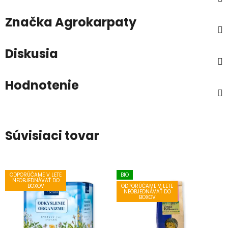
Značka
Agrokarpaty
Diskusia
Hodnotenie
Súvisiaci tovar
ODPORÚČAME V LETE
BIO
NEOBJEDNÁVAŤ DO
ODPORÚČAME V LETE
BOXOV
NEOBJEDNÁVAŤ DO
BOXOV