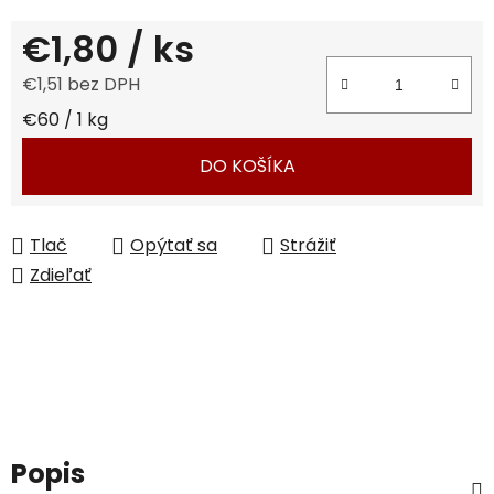
€1,80
/ ks
€1,51 bez DPH
Jednotková cena:
€60 / 1 kg
DO KOŠÍKA
Tlač
Opýtať sa
Strážiť
Zdieľať
Popis