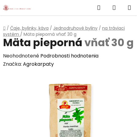
}
Hľadať
NÁKUP
Prejsť
na
KOŠÍK
obsah
Domov
/
Čaje, bylinky, káva
/
Jednodruhové byliny
/
na tráviaci
systém
/
Mäta pieporná
vňať 30 g
Mäta pieporná
vňať 30 g
Priemerné
Neohodnotené
Podrobnosti hodnotenia
hodnotenie
Značka:
Agrokarpaty
produktu
je
0,0
z
5
hviezdičiek.