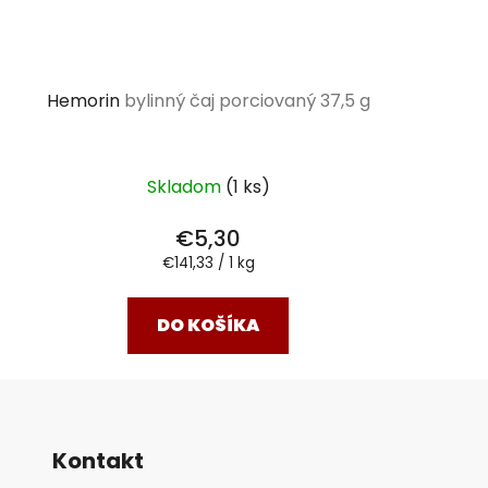
Hemorin
bylinný čaj porciovaný 37,5 g
Skladom
(1 ks)
€5,30
Jednotková
€141,33 / 1 kg
cena:
DO KOŠÍKA
Kontakt