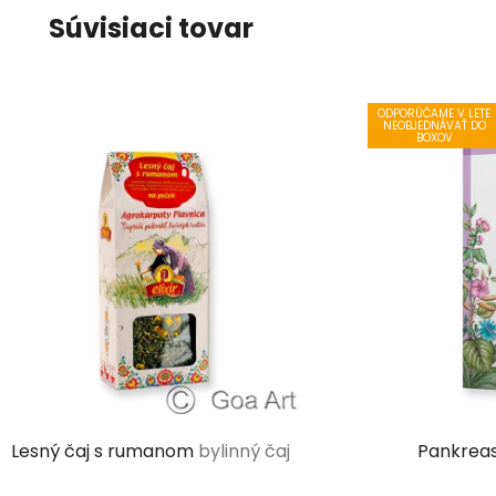
Súvisiaci tovar
ODPORÚČAME V LETE
NEOBJEDNÁVAŤ DO
BOXOV
Lesný čaj s rumanom
bylinný čaj
Pankrea