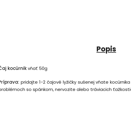
Popis
Čaj kocúrnik
vňať
50g
Príprava:
pridajte 1-2 čajové lyžičky sušenej vňate kocúrnik
problémoch so spánkom, nervozite alebo tráviacich ťažkostia