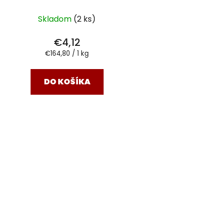
Skladom
(2 ks)
€4,12
Jednotková
€164,80 / 1 kg
cena:
DO KOŠÍKA