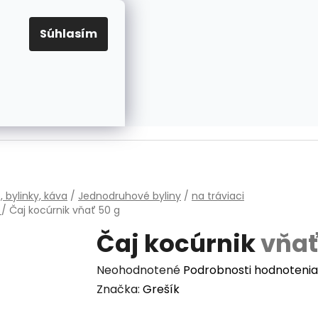
EUR
Prihlásenie
Registrácia
OV
PRAVIDLÁ PRE COOKIES
NASTAVENIA COOKIES
Súhlasím
PRÁZDNY KOŠÍK
NÁKUPNÝ
KOŠÍK
v
, bylinky, káva
/
Jednodruhové byliny
/
na tráviaci
m
/
Čaj kocúrnik
vňať 50 g
Čaj kocúrnik
vňať
Priemerné
Neohodnotené
Podrobnosti hodnotenia
hodnotenie
Značka:
Grešík
produktu