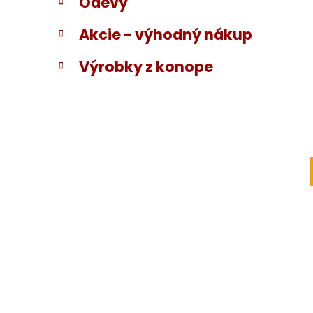
Odevy
Akcie - výhodný nákup
Výrobky z konope