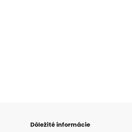
Z
á
Dôležité informácie
p