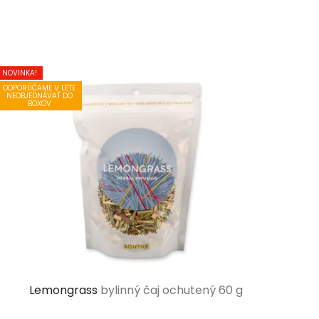
NOVINKA!
ODPORÚČAME V LETE
NEOBJEDNÁVAŤ DO
BOXOV
Lemongrass
bylinný čaj ochutený 60 g