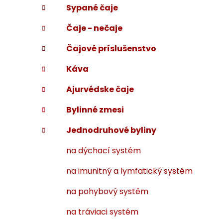
Sypané čaje
i
a
e
n
Čaje - nečaje
e
l
Čajové príslušenstvo
Káva
Ajurvédske čaje
Bylinné zmesi
Jednodruhové byliny
na dýchací systém
na imunitný a lymfatický systém
na pohybový systém
na tráviaci systém