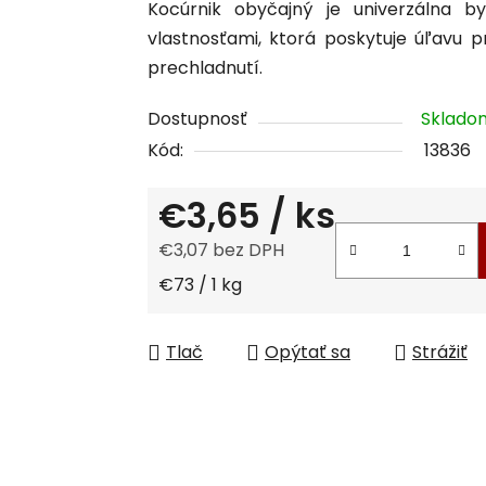
Kocúrnik obyčajný je univerzálna byl
je
vlastnosťami, ktorá poskytuje úľavu p
0,0
prechladnutí.
z
5
Dostupnosť
Sklad
hviezdičiek.
Kód:
13836
€3,65
/ ks
€3,07 bez DPH
Jednotková cena:
€73 / 1 kg
Tlač
Opýtať sa
Strážiť