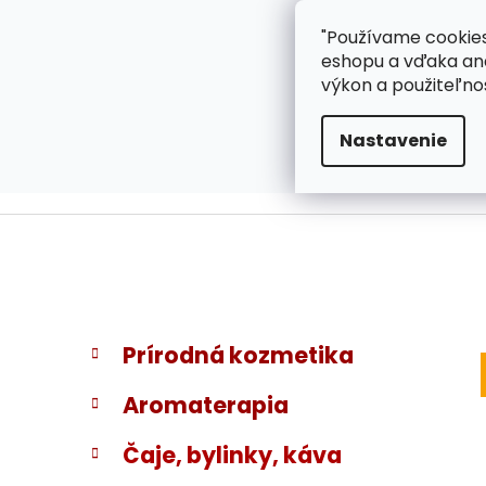
}
Prejsť
"Používame cookies
ZÁKAZNÍCKA PODPOR
na
eshopu a vďaka ana
obsah
výkon a použiteľno
Nastavenie
B
K
Preskočiť
Prírodná kozmetika
a
kategórie
o
t
č
Aromaterapia
e
n
g
ý
Čaje, bylinky, káva
ó
p
r