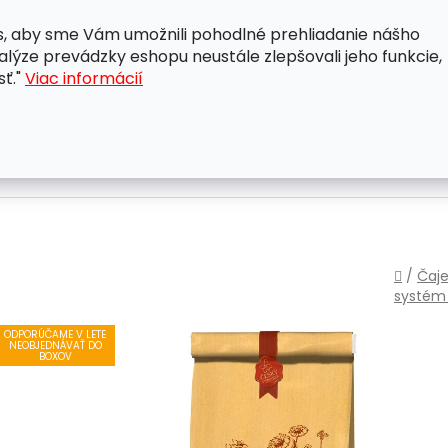
, aby sme Vám umožnili pohodlné prehliadanie nášho
A
OBCHODNÉ PODMIENKY
OCHRANA OSOBNÝCH ÚDAJ
lýze prevádzky eshopu neustále zlepšovali jeho funkcie,
sť."
Viac informácií
Domo
/
Čaje
systé
ODPORÚČAME V LETE
NEOBJEDNÁVAŤ DO
BOXOV