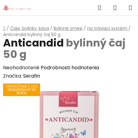
}
Hľadať
NÁKUP
Prejsť
na
KOŠÍK
obsah
Domov
/
Čaje, bylinky, káva
/
Bylinné zmesi
/
na tráviaci systém
/
Anticandid
bylinný čaj 50 g
Anticandid
bylinný čaj
50 g
Priemerné
Neohodnotené
Podrobnosti hodnotenia
hodnotenie
Značka:
Serafin
produktu
ODPORÚČAME V LETE
NEOBJEDNÁVAŤ DO
je
BOXOV
0,0
z
5
hviezdičiek.