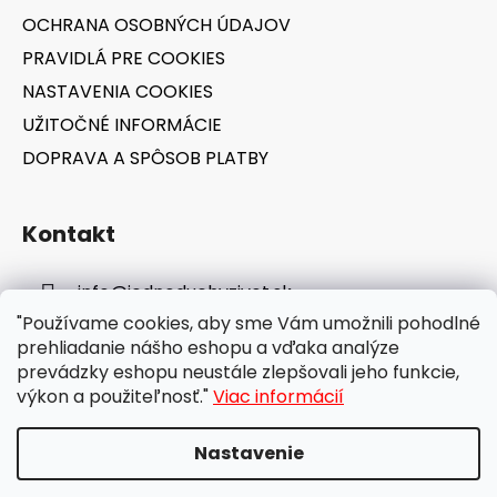
e
OCHRANA OSOBNÝCH ÚDAJOV
PRAVIDLÁ PRE COOKIES
NASTAVENIA COOKIES
UŽITOČNÉ INFORMÁCIE
DOPRAVA A SPÔSOB PLATBY
Kontakt
info
@
jednoduchyzivot.sk
"Používame cookies, aby sme Vám umožnili pohodlné
E-shop: 0948 647 767
prehliadanie nášho eshopu a vďaka analýze
prevádzky eshopu neustále zlepšovali jeho funkcie,
výkon a použiteľnosť."
Viac informácií
Nastavenie