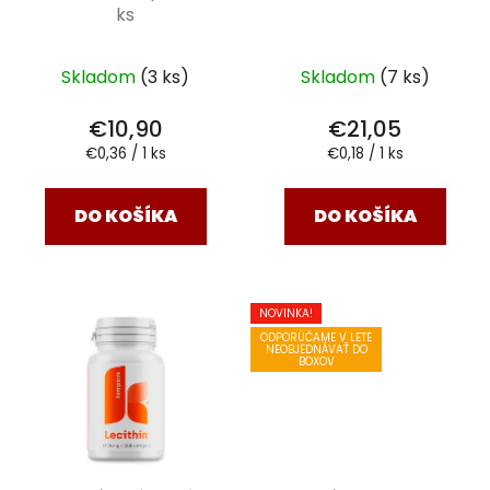
ks
Skladom
(3 ks)
Skladom
(7 ks)
€10,90
€21,05
Jednotková
Jednotková
€0,36 / 1 ks
€0,18 / 1 ks
cena:
cena:
DO KOŠÍKA
DO KOŠÍKA
NOVINKA!
ODPORÚČAME V LETE
NEOBJEDNÁVAŤ DO
BOXOV