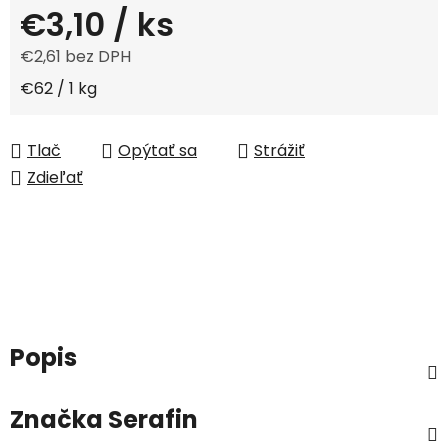
€3,10
/ ks
€2,61 bez DPH
Jednotková cena:
€62 / 1 kg
Tlač
Opýtať sa
Strážiť
Zdieľať
Popis
Značka
Serafin