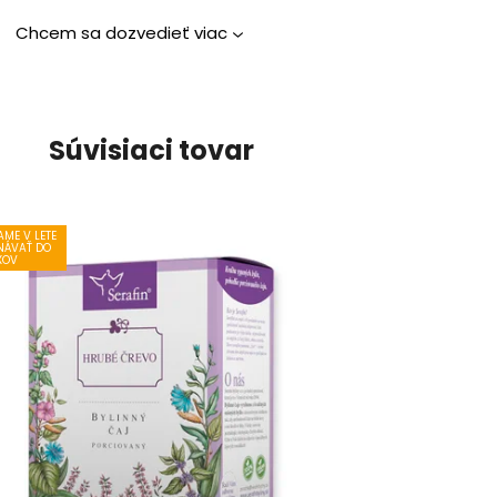
Chcem sa dozvedieť viac
Súvisiaci tovar
ME V LETE
NÁVAŤ DO
XOV