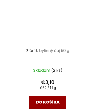
Žlčník
bylinný čaj 50 g
Skladom
(2 ks)
€3,10
Jednotková
€62 / 1 kg
cena:
DO KOŠÍKA