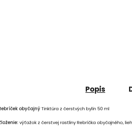
Popis
Rebríček obyčajný
Tinktúra z čerstvých bylín 50 ml
Zloženie:
výťažok z čerstvej rastliny Rebríčka obyčajného, lie