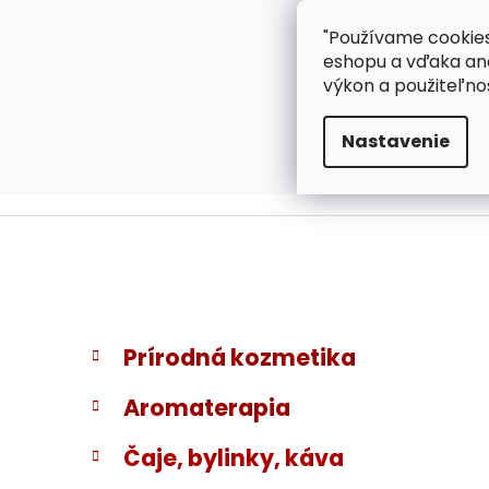
}
Prejsť
"Používame cookies
ZÁKAZNÍCKA PODPOR
na
eshopu a vďaka ana
obsah
výkon a použiteľno
Nastavenie
B
K
Preskočiť
Prírodná kozmetika
a
kategórie
o
t
č
Aromaterapia
e
n
g
ý
Čaje, bylinky, káva
ó
p
r