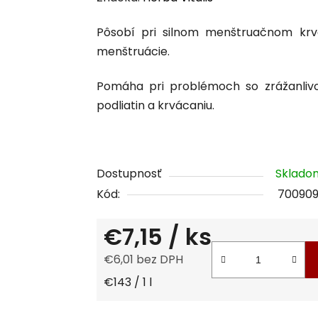
produktu
Pôsobí pri silnom menštruačnom krvá
je
menštruácie.
0,0
z
Pomáha pri problémoch so zrážanlivos
5
podliatin a krvácaniu.
hviezdičiek.
Dostupnosť
Sklad
Kód:
70090
€7,15
/ ks
€6,01 bez DPH
Jednotková cena:
€143 / 1 l