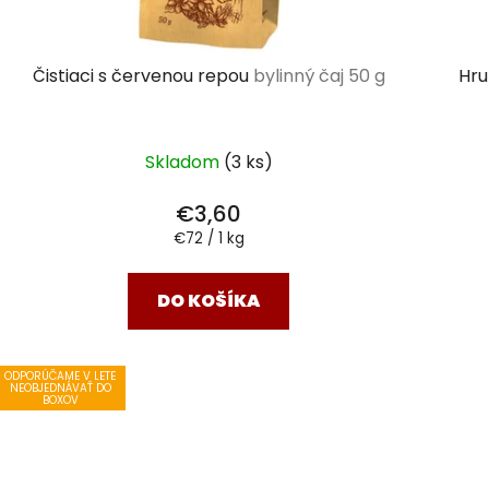
Čistiaci s červenou repou
bylinný čaj 50 g
Hru
Skladom
(3 ks)
€3,60
Jednotková
€72 / 1 kg
cena:
DO KOŠÍKA
ODPORÚČAME V LETE
NEOBJEDNÁVAŤ DO
BOXOV