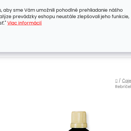
, aby sme Vám umožnili pohodlné prehliadanie nášho
A
OBCHODNÉ PODMIENKY
OCHRANA OSOBNÝCH ÚDAJ
lýze prevádzky eshopu neustále zlepšovali jeho funkcie,
sť."
Viac informácií
Domo
/
Čaje
Rebríče