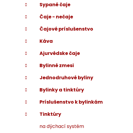
Sypané čaje
i
a
e
n
Čaje - nečaje
e
l
Čajové príslušenstvo
Káva
Ajurvédske čaje
Bylinné zmesi
Jednodruhové byliny
Bylinky a tinktúry
Príslušenstvo k bylinkám
Tinktúry
na dýchací systém