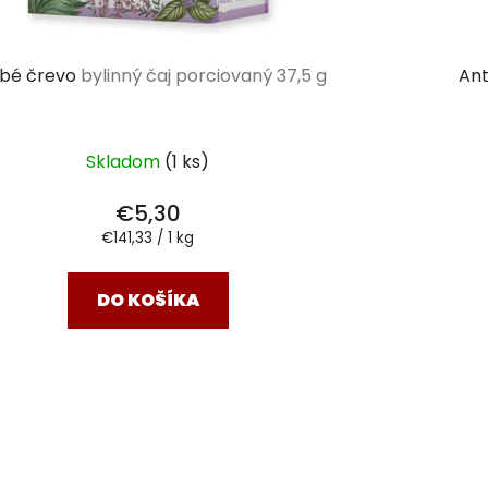
bé črevo
bylinný čaj porciovaný 37,5 g
Ant
Skladom
(1 ks)
€5,30
Jednotková
€141,33 / 1 kg
cena:
DO KOŠÍKA