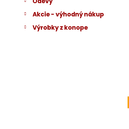
Odevy
Akcie - výhodný nákup
Výrobky z konope