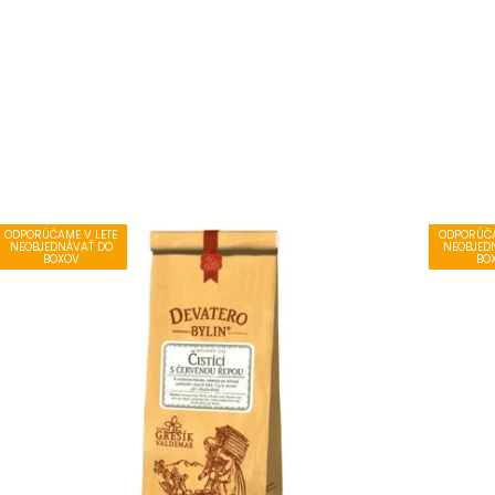
ODPORÚČAME V LETE
ODPORÚČA
NEOBJEDNÁVAŤ DO
NEOBJED
BOXOV
BO