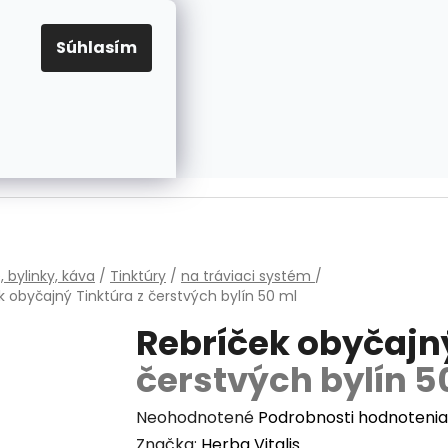
EUR
Prihlásenie
Registrácia
OV
PRAVIDLÁ PRE COOKIES
NASTAVENIA COOKIES
Súhlasím
PRÁZDNY KOŠÍK
NÁKUPNÝ
KOŠÍK
v
, bylinky, káva
/
Tinktúry
/
na tráviaci systém
/
k obyčajný
Tinktúra z čerstvých bylín 50 ml
Rebríček obyčaj
čerstvých bylín 5
Priemerné
Neohodnotené
Podrobnosti hodnotenia
hodnotenie
Značka:
Herba Vitalis