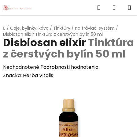
}
Hľadať
NÁKUP
Prejsť
na
KOŠÍK
obsah
Domov
/
Čaje, bylinky, káva
/
Tinktúry
/
na tráviaci systém
/
Disbiosan elixír
Tinktúra z čerstvých bylín 50 ml
Disbiosan elixír
Tinktúra
z čerstvých bylín 50 ml
Priemerné
Neohodnotené
Podrobnosti hodnotenia
hodnotenie
Značka:
Herba Vitalis
produktu
je
0,0
z
5
hviezdičiek.