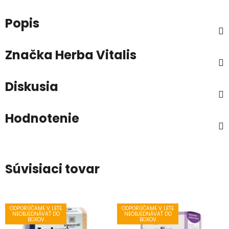
Popis
Značka
Herba Vitalis
Diskusia
Hodnotenie
Súvisiaci tovar
ODPORÚČAME V LETE
ODPORÚČAME V LETE
NEOBJEDNÁVAŤ DO
NEOBJEDNÁVAŤ DO
BOXOV
BOXOV