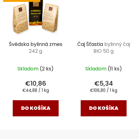
Švédska bylinná zmes
Čaj Šťastia
bylinný čaj
242 g
BIO 50 g
Skladom
(2 ks)
Skladom
(11 ks)
€10,86
€5,34
Jednotková
Jednotková
€44,88 / 1 kg
€106,80 / 1 kg
cena:
cena:
DO KOŠÍKA
DO KOŠÍKA
Z