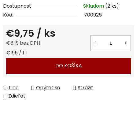
Dostupnosť
Skladom
(2 ks)
Kód:
700926
€9,75
/ ks
€8,19 bez DPH
Jednotková cena:
€195 / 1 l
DO KOŠÍKA
Tlač
Opýtať sa
Strážiť
Zdieľať