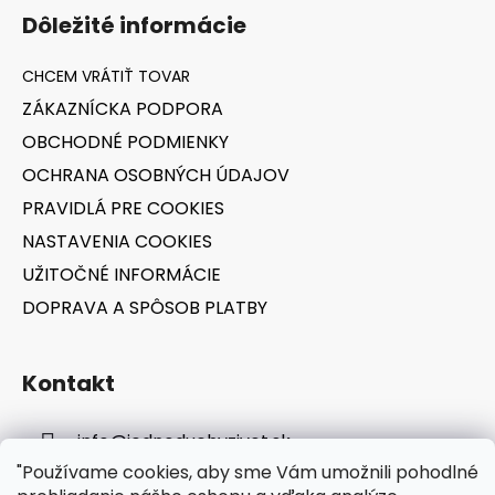
á
Dôležité informácie
p
ä
t
ZÁKAZNÍCKA PODPORA
i
OBCHODNÉ PODMIENKY
e
OCHRANA OSOBNÝCH ÚDAJOV
PRAVIDLÁ PRE COOKIES
NASTAVENIA COOKIES
UŽITOČNÉ INFORMÁCIE
DOPRAVA A SPÔSOB PLATBY
Kontakt
info
@
jednoduchyzivot.sk
"Používame cookies, aby sme Vám umožnili pohodlné
E-shop: 0948 647 767