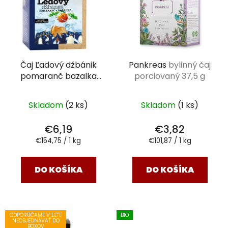
Čaj Ľadový džbánik
Pankreas
bylinný čaj
pomaranč bazalka
porciovaný 37,5 g
BIO
40 g
Skladom
(2 ks)
Skladom
(1 ks)
€6,19
€3,82
Jednotková
Jednotková
€154,75 / 1 kg
€101,87 / 1 kg
cena:
cena:
DO KOŠÍKA
DO KOŠÍKA
ODPORÚČAME V LETE
BIO
NEOBJEDNÁVAŤ DO
BOXOV