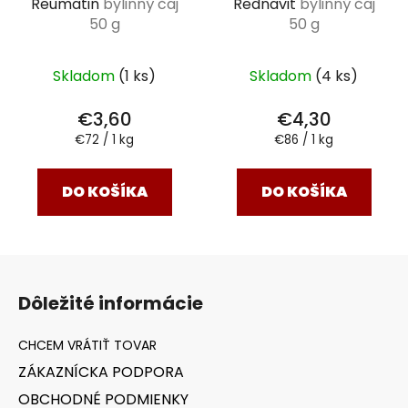
Reumatin
bylinný čaj
Rednavit
bylinný čaj
50 g
50 g
Skladom
(1 ks)
Skladom
(4 ks)
€3,60
€4,30
Jednotková
Jednotková
€72 / 1 kg
€86 / 1 kg
cena:
cena:
DO KOŠÍKA
DO KOŠÍKA
Z
á
Dôležité informácie
p
ä
t
ZÁKAZNÍCKA PODPORA
i
OBCHODNÉ PODMIENKY
e