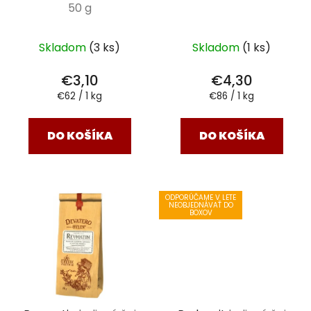
50 g
Skladom
(3 ks)
Skladom
(1 ks)
€3,10
€4,30
Jednotková
Jednotková
€62 / 1 kg
€86 / 1 kg
cena:
cena:
DO KOŠÍKA
DO KOŠÍKA
ODPORÚČAME V LETE
NEOBJEDNÁVAŤ DO
BOXOV