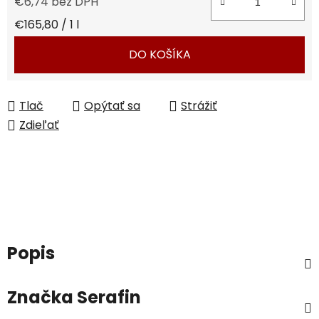
€6,74 bez DPH
Jednotková cena:
€165,80 / 1 l
DO KOŠÍKA
Tlač
Opýtať sa
Strážiť
Zdieľať
Popis
Značka
Serafin