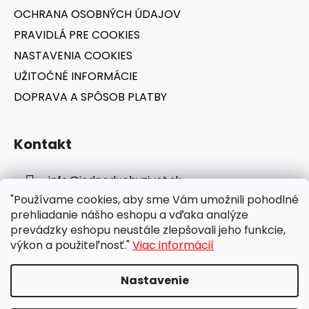
OCHRANA OSOBNÝCH ÚDAJOV
PRAVIDLÁ PRE COOKIES
NASTAVENIA COOKIES
UŽITOČNÉ INFORMÁCIE
DOPRAVA A SPÔSOB PLATBY
Kontakt
info
@
jednoduchyzivot.sk
"Používame cookies, aby sme Vám umožnili pohodlné
E-shop: 0948 647 767
prehliadanie nášho eshopu a vďaka analýze
prevádzky eshopu neustále zlepšovali jeho funkcie,
výkon a použiteľnosť."
Viac informácií
Nastavenie