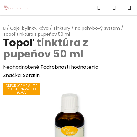
}
Hľadať
NÁKUP
Prejsť
na
KOŠÍK
obsah
Domov
/
Čaje, bylinky, káva
/
Tinktúry
/
na pohybový systém
/
Topoľ
tinktúra z pupeňov 50 ml
Topoľ
tinktúra z
pupeňov 50 ml
Priemerné
Neohodnotené
Podrobnosti hodnotenia
hodnotenie
Značka:
Serafin
produktu
ODPORÚČAME V LETE
NEOBJEDNÁVAŤ DO
je
BOXOV
0,0
z
5
hviezdičiek.