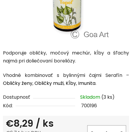
Podporuje obličky, močový mechúr, kĺby a šľachy
najmä pri doliečovaní boreliózy.
Vhodné kombinovať s bylinnými čajmi Serafín –
Obličky ženy
,
Obličky muži
,
Kĺby
,
Imunita
.
Dostupnosť
Skladom
(3 ks)
Kód:
700196
€8,29
/ ks