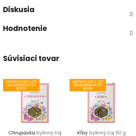
Diskusia
Hodnotenie
Súvisiaci tovar
ODPORÚČAME V LETE
ODPORÚČAME V LETE
NEOBJEDNÁVAŤ DO
NEOBJEDNÁVAŤ DO
BOXOV
BOXOV
Chrupavka
bylinný čaj
Kĺby
bylinný čaj 50 g