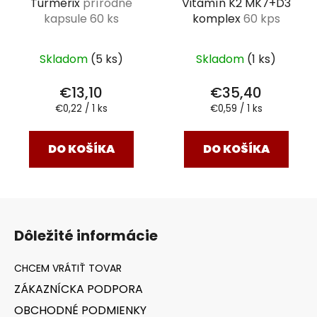
Turmerix
prírodné
Vitamín K2 MK7+D3
kapsule 60 ks
komplex
60 kps
Skladom
(5 ks)
Skladom
(1 ks)
€13,10
€35,40
Jednotková
Jednotková
€0,22 / 1 ks
€0,59 / 1 ks
cena:
cena:
DO KOŠÍKA
DO KOŠÍKA
Z
á
Dôležité informácie
p
ä
t
ZÁKAZNÍCKA PODPORA
i
OBCHODNÉ PODMIENKY
e