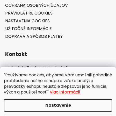
OCHRANA OSOBNÝCH ÚDAJOV
PRAVIDLÁ PRE COOKIES
NASTAVENIA COOKIES
UŽITOČNÉ INFORMÁCIE
DOPRAVA A SPÔSOB PLATBY
Kontakt
info
@
jednoduchyzivot.sk
"Používame cookies, aby sme Vám umožnili pohodlné
E-shop: 0948 647 767
prehliadanie nášho eshopu a vďaka analýze
prevádzky eshopu neustále zlepšovali jeho funkcie,
výkon a použiteľnosť."
Viac informácií
Nastavenie