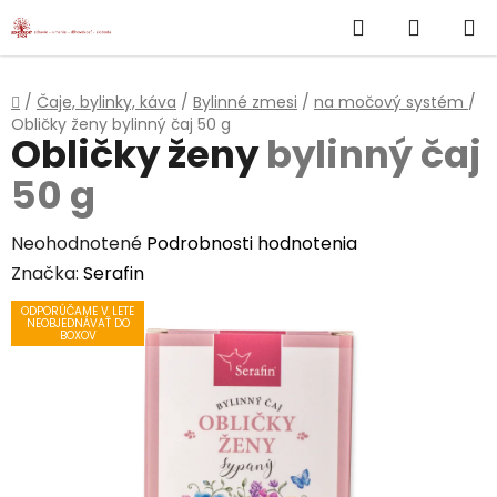
}
Hľadať
NÁKUP
Prejsť
na
KOŠÍK
obsah
Domov
/
Čaje, bylinky, káva
/
Bylinné zmesi
/
na močový systém
/
Obličky ženy
bylinný čaj 50 g
Obličky ženy
bylinný čaj
50 g
Priemerné
Neohodnotené
Podrobnosti hodnotenia
hodnotenie
Značka:
Serafin
produktu
ODPORÚČAME V LETE
NEOBJEDNÁVAŤ DO
je
BOXOV
0,0
z
5
hviezdičiek.