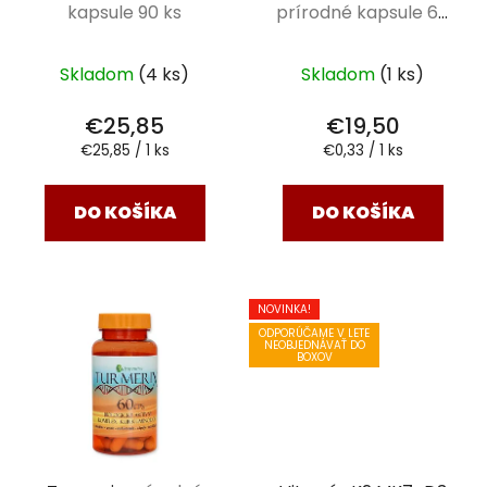
kapsule 90 ks
prírodné kapsule 60
ks
Skladom
(4 ks)
Skladom
(1 ks)
€25,85
€19,50
Jednotková
Jednotková
€25,85 / 1 ks
€0,33 / 1 ks
cena:
cena:
DO KOŠÍKA
DO KOŠÍKA
NOVINKA!
ODPORÚČAME V LETE
NEOBJEDNÁVAŤ DO
BOXOV