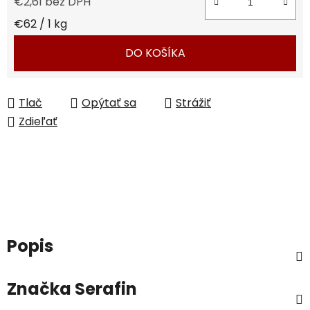
€2,61 bez DPH
Jednotková cena:
€62 / 1 kg
DO KOŠÍKA
Tlač
Opýtať sa
Strážiť
Zdieľať
Popis
Značka
Serafin