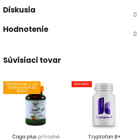
Diskusia
Hodnotenie
Súvisiaci tovar
ODPORÚČAME V LETE
NOVINKA!
NEOBJEDNÁVAŤ DO
BOXOV
Čaga plus
prírodné
Tryptofan B+