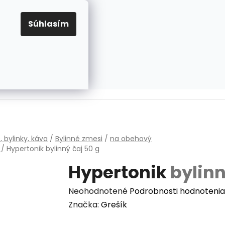
EUR
Prihlásenie
Registrácia
OV
PRAVIDLÁ PRE COOKIES
NASTAVENIA COOKIES
Súhlasím
PRÁZDNY KOŠÍK
NÁKUPNÝ
KOŠÍK
v
, bylinky, káva
/
Bylinné zmesi
/
na obehový
m
/
Hypertonik
bylinný čaj 50 g
Hypertonik
bylinn
Priemerné
Neohodnotené
Podrobnosti hodnotenia
hodnotenie
Značka:
Grešík
produktu