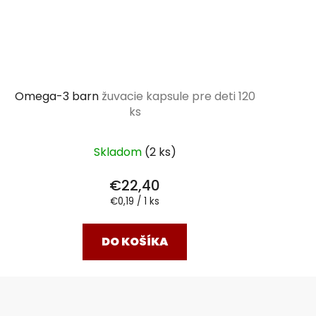
Omega-3 barn
žuvacie kapsule pre deti 120
ks
Skladom
(2 ks)
€22,40
Jednotková
€0,19 / 1 ks
cena:
DO KOŠÍKA