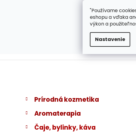
}
Prejsť
"Používame cookies
ZÁKAZNÍCKA PODPOR
na
eshopu a vďaka ana
obsah
výkon a použiteľno
Nastavenie
B
K
Preskočiť
Prírodná kozmetika
a
kategórie
o
t
č
Aromaterapia
e
n
g
ý
Čaje, bylinky, káva
ó
p
r