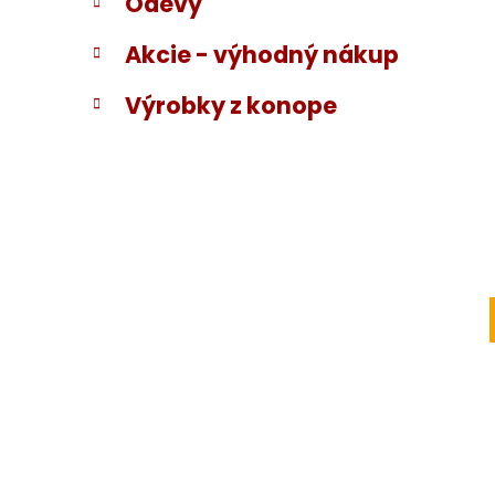
Odevy
Akcie - výhodný nákup
Výrobky z konope