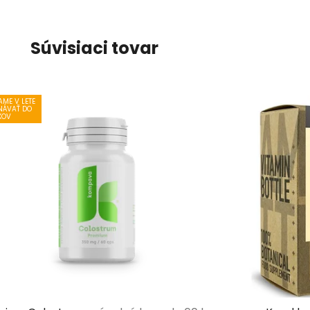
Súvisiaci tovar
ME V LETE
NÁVAŤ DO
XOV