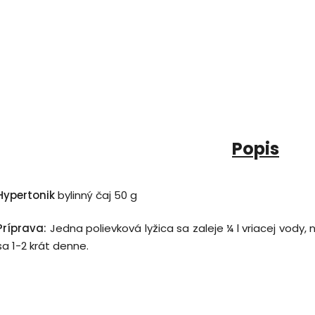
Popis
Hypertonik
bylinný čaj 50 g
Príprava:
Jedna polievková lyžica sa zaleje ¼ l vriacej vody,
sa 1-2 krát denne.