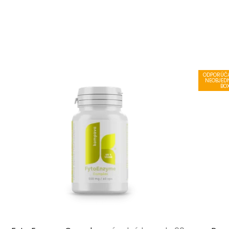
ODPORÚČA
NEOBJED
BO