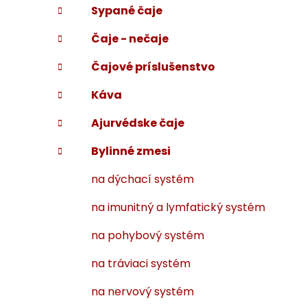
Sypané čaje
i
a
e
n
Čaje - nečaje
e
l
Čajové príslušenstvo
Káva
Ajurvédske čaje
Bylinné zmesi
na dýchací systém
na imunitný a lymfatický systém
na pohybový systém
na tráviaci systém
na nervový systém