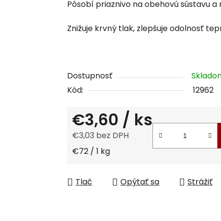
Pôsobí priaznivo na obehovú sústavu a 
je
0,0
Znižuje krvný tlak, zlepšuje odolnosť te
z
5
hviezdičiek.
Dostupnosť
Sklad
Kód:
12962
€3,60
/ ks
€3,03 bez DPH
Jednotková cena:
€72 / 1 kg
Tlač
Opýtať sa
Strážiť