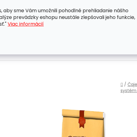
, aby sme Vám umožnili pohodlné prehliadanie nášho
A
OBCHODNÉ PODMIENKY
OCHRANA OSOBNÝCH ÚDAJ
lýze prevádzky eshopu neustále zlepšovali jeho funkcie,
sť."
Viac informácií
Domo
/
Čaje
systé