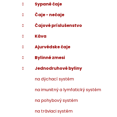
Sypané čaje
i
a
e
n
Čaje - nečaje
e
l
Čajové príslušenstvo
Káva
Ajurvédske čaje
Bylinné zmesi
Jednodruhové byliny
na dýchací systém
na imunitný a lymfatický systém
na pohybový systém
na tráviaci systém