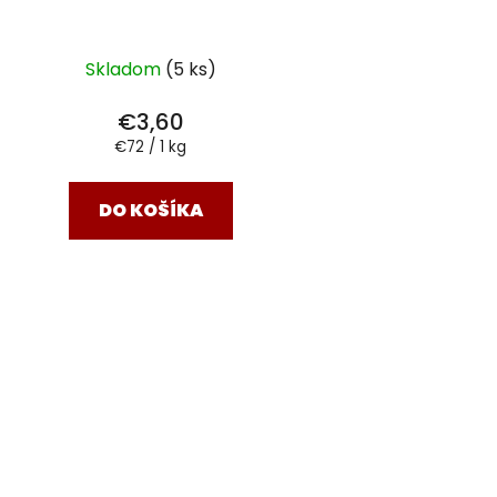
Skladom
(5 ks)
€3,60
Jednotková
€72 / 1 kg
cena:
DO KOŠÍKA