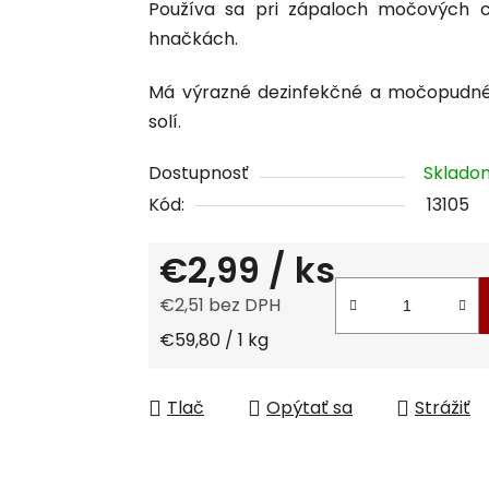
Používa sa pri
zápaloch močových c
je
hnačkách.
0,0
z
Má výrazné dezinfekčné a močopudné
5
solí.
hviezdičiek.
Dostupnosť
Sklad
Kód:
13105
€2,99
/ ks
€2,51 bez DPH
Jednotková cena:
€59,80 / 1 kg
Tlač
Opýtať sa
Strážiť