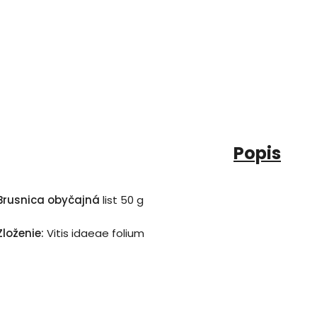
Popis
Brusnica obyčajná
list 50 g
Zloženie:
Vitis idaeae folium