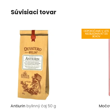
Súvisiaci tovar
ODPORÚČAME V LETE
NEOBJEDNÁVAŤ DO
BOXOV
Antiurin
bylinný čaj 50 g
Močo