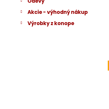
Odevy
Akcie - výhodný nákup
Výrobky z konope