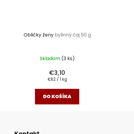
Obličky ženy
bylinný čaj 50 g
Skladom
(3 ks)
€3,10
Jednotková
€62 / 1 kg
cena:
DO KOŠÍKA
Kontakt