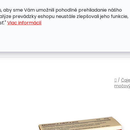
, aby sme Vám umožnili pohodlné prehliadanie nášho
A
OBCHODNÉ PODMIENKY
OCHRANA OSOBNÝCH ÚDAJ
lýze prevádzky eshopu neustále zlepšovali jeho funkcie,
sť."
Viac informácií
Domo
/
Čaje
močový