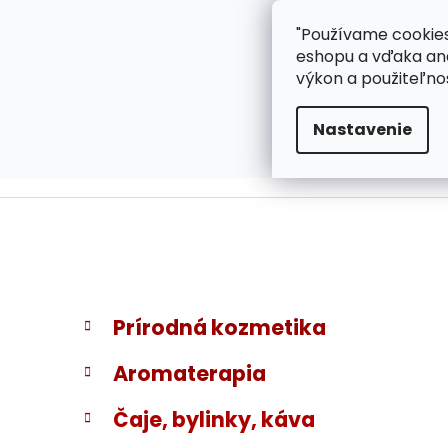
}
Prejsť
"Používame cookies
ZÁKAZNÍCKA PODPOR
na
eshopu a vďaka ana
obsah
výkon a použiteľno
Nastavenie
B
K
Preskočiť
Prírodná kozmetika
a
kategórie
o
t
č
Aromaterapia
e
n
g
ý
Čaje, bylinky, káva
ó
p
r