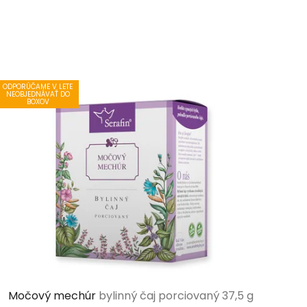
ODPORÚČAME V LETE
NEOBJEDNÁVAŤ DO
BOXOV
Močový mechúr
bylinný čaj porciovaný 37,5 g