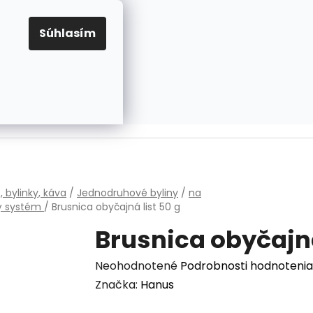
EUR
Prihlásenie
Registrácia
OV
PRAVIDLÁ PRE COOKIES
NASTAVENIA COOKIES
Súhlasím
PRÁZDNY KOŠÍK
NÁKUPNÝ
KOŠÍK
v
, bylinky, káva
/
Jednodruhové byliny
/
na
 systém
/
Brusnica obyčajná
list 50 g
Brusnica obyčaj
Priemerné
Neohodnotené
Podrobnosti hodnotenia
hodnotenie
Značka:
Hanus
produktu