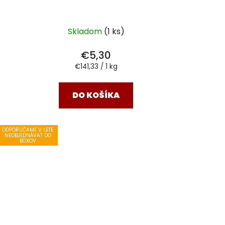
Skladom
(1 ks)
€5,30
Jednotková
€141,33 / 1 kg
cena:
DO KOŠÍKA
ODPORÚČAME V LETE
NEOBJEDNÁVAŤ DO
BOXOV